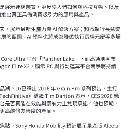
不只是展示連網裝置，更反映人們如何與科技互動、以及
加速推出真正具備消費吸引力的應用與產品。
表，展示最新生產力與 AI 解決方案；
超微
執行長
蘇姿
發展的藍圖。AI 預料也將成為
聯想
執行長
楊元慶
等多場
e Ultra 平台「Panther Lake」，而
高通
則宣布
dragon Elite X2，顯示 PC 與行動運算平台競爭將持續
品潮。
LG
已釋出 2026 年 Gram Pro 系列預告，主打
chFinitive》編輯
Tim Danton
表示，CES 2026 幾
台是否真能在效能與續航力上兌現承諾。他也預期，
更高維修友善度的產品。
焦點。
Sony Honda Mobility
預計展示量產版 Afeela