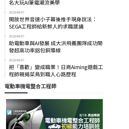
名大玩AI筆電潮流美學
2026-08-07
開放世界音速小子幕後推手現身說法：
SEGA工程師給新鮮人的求職建議
2026-08-07
助電動車與AI發展 成大洪飛義團隊成功開
發超高功率鋁包銅導線
2026-08-07
把「喜歡」變成職業！日商Aiming遊戲工
程師親揭菜鳥到職人心路歷程
電動車機電整合工程師