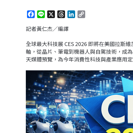
F
L
X
T
L
C
a
i
h
i
o
記者黃仁杰／編譯
c
n
r
n
p
e
e
e
k
y
全球最大科技展 CES 2026 即將在美國拉
b
a
e
L
軸，從晶片、筆電到機器人與自駕技術，成為
o
d
d
i
天媒體預覽，為今年消費性科技與產業應用定
o
s
I
n
k
n
k