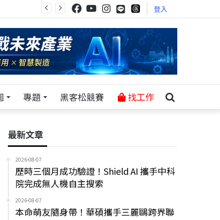
登入
園
專題
黑客松競賽
找工作
最新文章
2026-08-07
歷時三個月成功驗證！Shield AI 攜手中科
院完成無人機自主搜索
2026-08-07
本命萌友隨身帶！華碩攜手三麗鷗跨界聯