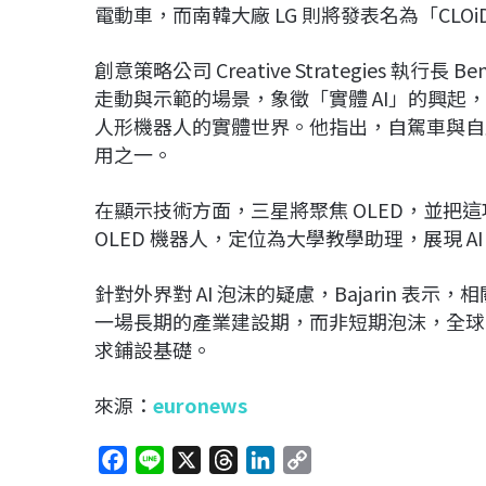
電動車，而南韓大廠
LG
則將發表名為「CLO
創意策略公司 Creative Strategies 執行長
Ben
走動與示範的場景，象徵「實體 AI」的興起，
人形機器人的實體世界。他指出，自駕車與自
用之一。
在顯示技術方面，
三星
將聚焦 OLED，並把
OLED 機器人，定位為大學教學助理，展現 A
針對外界對 AI 泡沫的疑慮，Bajarin 表
一場長期的產業建設期，而非短期泡沫，全球
求鋪設基礎。
來源：
euronews
F
L
X
T
L
C