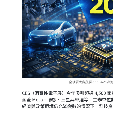
全球最大科技展 CES 2026
CES（消費性電子展）今年吸引超過 4,500 
涵蓋
Meta
、
聯想
、
三星
與
輝達
等。主辦單位數
經濟與政策環境仍充滿變數的情況下，科技產