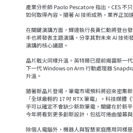
產業分析師
Paolo Pescatore
指出，CES 
如何取得內容。隨著 AI 技術成熟，業界正
在關鍵演講方面，輝達執行長
黃仁勳
將登台發
丰
也將發表主題演講，分享其對未來 AI 技術
演講的核心議題。
晶片戰火同樣升溫。
英特爾
已提前揭露新一代 Cor
下一代 Windows on Arm 行動處理器 Snap
升溫。
隨著新晶片登場，筆電市場預料將迎來密集新
「全球最輕的 17 吋 RTX 筆電」。科技媒體《Te
乎可以確定不會缺少新款筆電，關鍵在於新平
今年將看到更多創新設計，包括可捲曲螢幕與
除個人電腦外，機器人與智慧家庭應用同樣是