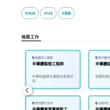
a
i
h
i
o
c
n
r
n
p
e
e
e
k
y
2026
CES
亮點
b
a
e
L
o
d
d
i
o
s
I
n
推薦工作
k
n
k
桃園市八德區
新竹縣竹
幹班】
半導體製程工程師
半導體
限公司
中華科盛德光罩股份有限公
佶聖科技
司
新竹縣竹北市
台南市仁
技師
半導體產業專案監工
半導體