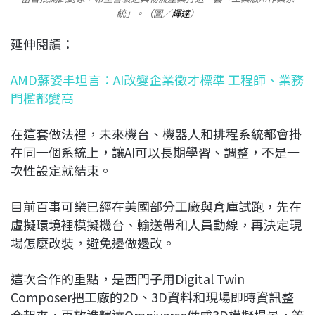
統」。（圖／
輝達
）
延伸閱讀：
AMD蘇姿丰坦言：AI改變企業徵才標準 工程師、業務
門檻都變高
在這套做法裡，未來機台、機器人和排程系統都會掛
在同一個系統上，讓AI可以長期學習、調整，不是一
次性設定就結束。
目前百事可樂已經在美國部分工廠與倉庫試跑，先在
虛擬環境裡模擬機台、輸送帶和人員動線，再決定現
場怎麼改裝，避免邊做邊改。
這次合作的重點，是西門子用Digital Twin
Composer把工廠的2D、3D資料和現場即時資訊整
合起來，再放進輝達Omniverse做成3D模擬場景，等