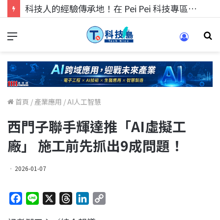
科技人的經驗傳承地！在 Pei Pei 科技專區，與學弟妹交流最硬核的技術
首頁
/
產業應用
/
AI人工智慧
西門子聯手輝達推「AI虛擬工
廠」 施工前先抓出9成問題！
2026-01-07
F
L
X
T
L
C
a
i
h
i
o