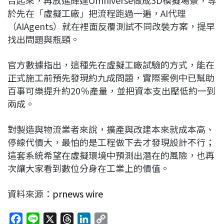
於先在「虛擬工廠」把流程跑過一遍，AI代理
（AIAgents）就在裡面反覆測試不同改裝方案，提早
找出問題與瓶頸。
官方數據指出，這種先在虛擬工廠試驗的方式，能在
正式施工前預先發現約九成問題，實際案例中已幫助
百事可樂提升約20％產量，並把資本支出壓低約一到
兩成。
對製造與物流業者來說，擴產與改建本來就成本高、
停線代價大，最怕的是工程做下去才發現設計不行；
這套系統希望在虛擬環境中預測出潛在的風險，也再
次讓大家看到數位分身在工業上的價值。
資料來源：
prnews wire
F
L
X
T
L
C