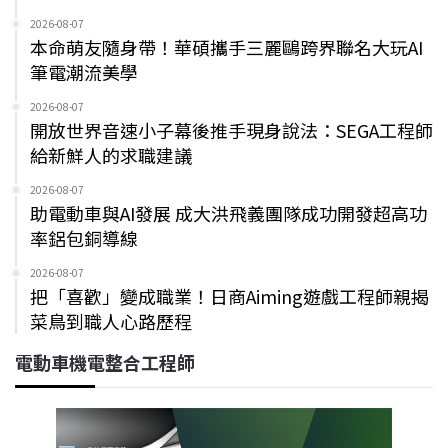
2026-08-07
本命萌友隨身帶！華碩攜手三麗鷗跨界聯名大玩AI
筆電潮流美學
2026-08-07
開放世界音速小子幕後推手現身說法：SEGA工程師
給新鮮人的求職建議
2026-08-07
助電動車與AI發展 成大洪飛義團隊成功開發超高功
率鋁包銅導線
2026-08-07
把「喜歡」變成職業！日商Aiming遊戲工程師親揭
菜鳥到職人心路歷程
電動車機電整合工程師