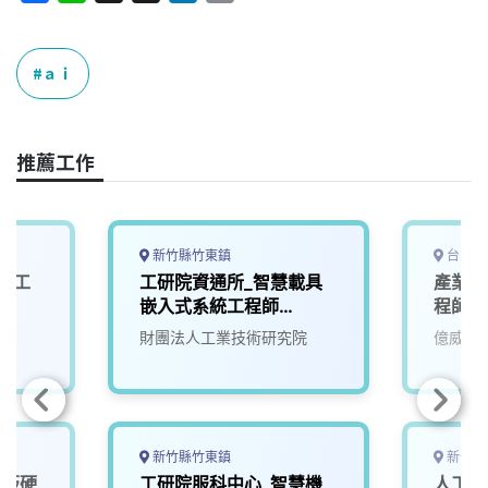
a
i
h
i
o
c
n
r
n
p
e
e
e
k
y
ａｉ
b
a
e
L
o
d
d
i
o
s
I
n
推薦工作
k
n
k
新竹縣竹東鎮
台中市
與人工
工研院資通所_智慧載具
產業應
嵌入式系統工程師
程師
(U303)
財團法人工業技術研究院
億威電
新竹縣竹東鎮
新竹市
機板硬
工研院服科中心_智慧機
人工智