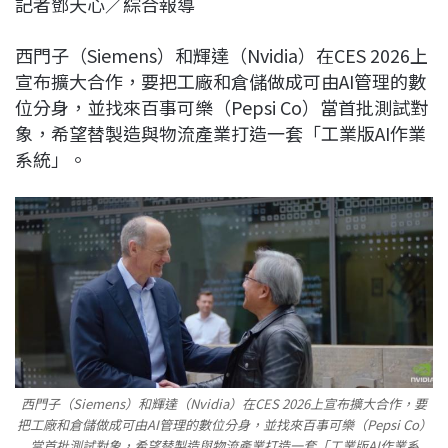
記者鄧天心／綜合報導
c
n
r
n
p
e
e
e
k
y
西門子（Siemens）和輝達（Nvidia）在CES 2026上
b
a
e
L
宣布擴大合作，要把工廠和倉儲做成可由AI管理的數
o
d
d
i
位分身，並找來百事可樂（Pepsi Co）當首批測試對
o
s
I
n
象，希望替製造與物流產業打造一套「工業版AI作業
k
n
k
系統」。
西門子（Siemens）和輝達（Nvidia）在CES 2026上宣布擴大合作，要
把工廠和倉儲做成可由AI管理的數位分身，並找來百事可樂（Pepsi Co）
當首批測試對象，希望替製造與物流產業打造一套「工業版AI作業系