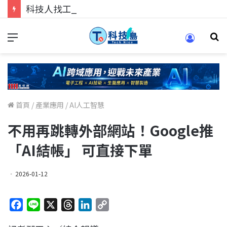
科技人找工作，就到TECH+ 科技專區!
首頁
/
產業應用
/
AI人工智慧
不用再跳轉外部網站！Google推
「AI結帳」 可直接下單
2026-01-12
F
L
X
T
L
C
a
i
h
i
o