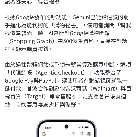
記者鄧天心／綜合報導
c
n
r
n
p
e
e
e
k
y
根據Google發布的新功能，Gemini已從給建議的助
b
a
e
L
手進化為能代勞的「購物祕書」，使用者詢問「幫我
o
d
d
i
找滑雪裝備」時，AI會比對Google購物圖譜
o
s
I
n
（Shopping Graph）中500億筆資料，直接在對話
k
n
k
框內顯示購買按鈕。
由於過往跳轉網站或重填卡號常導致購買中斷，這項
「代理結帳（Agentic Checkout）」功能整合了
Google Pay與PayPal，讓使用者在對話視窗就能一
鍵付款，首波合作對象包含沃爾瑪（Walmart）與目
標百貨（Target）等零售龍頭，更支援會員帳號連
動，自動套用專屬折扣與偏好。