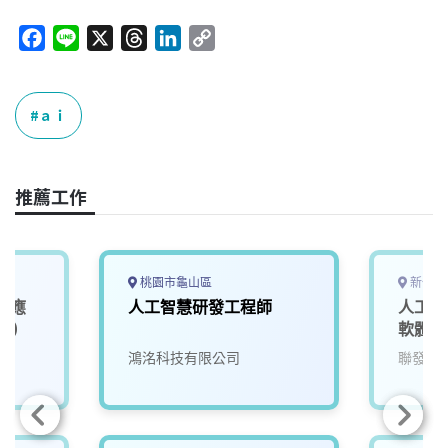
F
L
X
T
L
C
a
i
h
i
o
c
n
r
n
p
e
e
e
k
y
ａｉ
b
a
e
L
o
d
d
i
o
s
I
n
推薦工作
k
n
k
桃園市龜山區
新竹市
I應
人工智慧研發工程師
人工智
1)
軟體工
院
鴻洺科技有限公司
聯發科