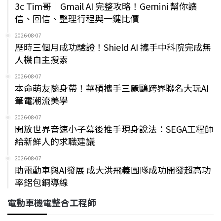
3c Tim哥｜Gmail AI 完整攻略！Gemini 幫你讀
信、回信、整理行程與一鍵比價
2026-08-07
歷時三個月成功驗證！Shield AI 攜手中科院完成無
人機自主搜索
2026-08-07
本命萌友隨身帶！華碩攜手三麗鷗跨界聯名大玩AI
筆電潮流美學
2026-08-07
開放世界音速小子幕後推手現身說法：SEGA工程師
給新鮮人的求職建議
2026-08-07
助電動車與AI發展 成大洪飛義團隊成功開發超高功
率鋁包銅導線
電動車機電整合工程師