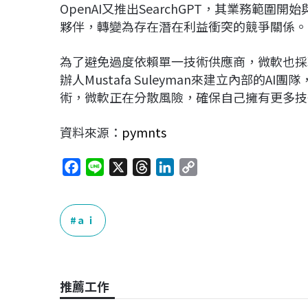
OpenAI又推出SearchGPT，其業務範圍
夥伴，轉變為存在潛在利益衝突的競爭關係。
為了避免過度依賴單一技術供應商，微軟也採取了更
辦人Mustafa Suleyman來建立內部的AI團
術，微軟正在分散風險，確保自己擁有更多技
資料來源：
pymnts
F
L
X
T
L
C
a
i
h
i
o
c
n
r
n
p
e
e
e
k
y
ａｉ
b
a
e
L
o
d
d
i
o
s
I
n
推薦工作
k
n
k