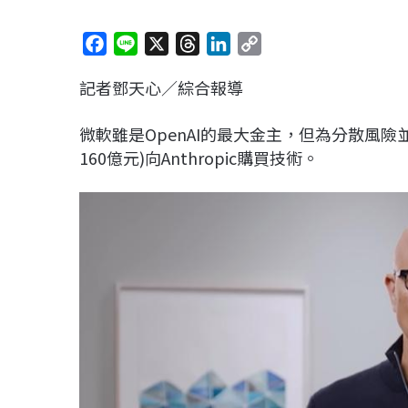
F
L
X
T
L
C
a
i
h
i
o
記者鄧天心／綜合報導
c
n
r
n
p
e
e
e
k
y
微軟雖是OpenAI的最大金主，但為分散風
b
a
e
L
160億元)向Anthropic購買技術。
o
d
d
i
o
s
I
n
k
n
k