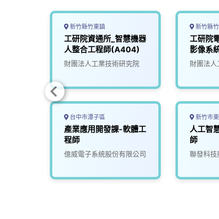
新竹縣竹東鎮
新竹縣竹
智慧機
工研院資通所_智慧機器
工研院
師
人整合工程師(A404)
影像系統
)
究院
財團法人工業技術研究院
財團法人
台中市潭子區
新竹市東
機電整
產業應用開發課-軟體工
人工智
雄)
程師
師
限公司
億威電子系統股份有限公司
聯發科技