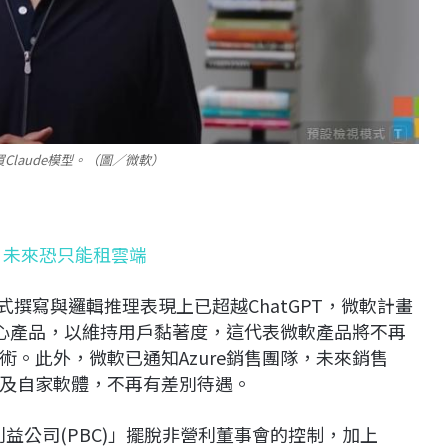
Claude模型。（圖／微軟）
 未來恐只能租雲端
期在程式撰寫與邏輯推理表現上已超越ChatGPT，微軟計畫
e 365等核心產品，以維持用戶黏著度，這代表微軟產品將不再
c的技術。此外，微軟已通知Azure銷售團隊，未來銷售
I模型及自家軟體，不再有差別待遇。
利益公司(PBC)」擺脫非營利董事會的控制，加上