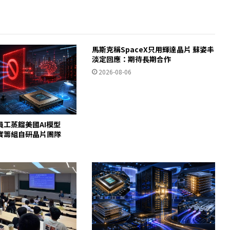
馬斯克稱SpaceX只用輝達晶片 蘇姿丰
淡定回應：期待長期合作
2026-08-06
員工蒸餾美國AI模型
c證實籌組自研晶片團隊