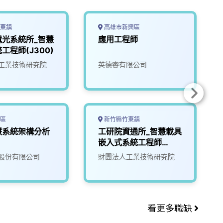
東鎮
高雄市新興區
電光系統所_智慧
應用工程師
工程師(J300)
工業技術研究院
英德睿有限公司
區
新竹縣竹東鎮
慧系統架構分析
工研院資通所_智慧載具
嵌入式系統工程師
(U303)
股份有限公司
財團法人工業技術研究院
看更多職缺