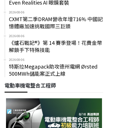
Even Realities AI 眼鏡套裝
2026-08-06
CXMT第二季DRAM營收年增716% 中國記
憶體廠加速挑戰國際三巨頭
2026-08-06
《爐石戰記®》第 14 賽季登場！花費金幣
解鎖手下特殊技能
2026-08-06
特斯拉Megapack助攻德州電網 Ørsted
500MWh儲能案正式上線
電動車機電整合工程師