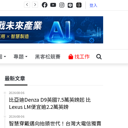
登入
園
專題
黑客松競賽
找工作
最新文章
2026-08-06
比亞迪Denza D9英國7.5萬英鎊起 比
Lexus LM便宜逾2.2萬英鎊
2026-08-06
智慧穿戴邁向抬頭世代！台灣大電信獨賣