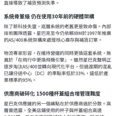
直接導致了補貨預測失準。
系統骨董級 仍在使用30年前的硬體架構
除了新科技失靈，底層系統的老舊更是致命傷。內部
技術團隊透露，星巴克至今仍依賴IBM於1997年推廣
的AS/400系統架構來處理核心庫存與補貨訂單。
物流專家形容，在維持營運的同時更換這套系統，無
異於「在飛行中更換飛機引擎」。雖然星巴克聲明正
逐步淘汰AS/400並轉向現代化平台，但過渡期的混亂
已讓分送中心（DC）的準點率低於33%，遠低於產
業標準的95%。
供應商破碎化 1500種杯蓋組合增管理難度
星巴克供應鏈的另一個痛點在於供應商過於分散。高
層曾透露，全美店鋪使用的杯子與杯蓋組合高達