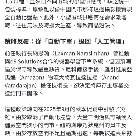
1,500種，且來自不同區域的小型供應商，缺乏統一
包裝標準，導致難以像中國門市那樣透過攝影機實現
全自動化盤點。此外，小型區域供應商在需求激增
時，往往無法及時擴大生產，導致商品短缺。
策略反覆：從「自動下單」退回「人工管理」
前任執行長納思瀚（Laxman Narasimhan）曾推動
與o9 Solutions合作的機器學習下單系統，但因預測
過於保守導致嚴重缺貨。尼科爾接手後，雖引進前亞
馬遜（Amazon）物流大將瓦拉達拉揚（Anand
Varadarajan）擔任技術長，卻決定將庫存主導權交
還給門市團隊。
這種政策轉向在2025年9月的秋季促銷中引發了災
難。由於取消了自動化控管，大量三明治與可頌湧入
儲藏空間狹小的門市。紐約與康乃狄克州的員工反
映，由於存放空間不足且過期迅速，每晚被迫丟棄數