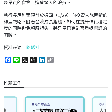
袋昂貴的食物，造成驚人的浪費。
執行長尼科爾預計於週四（1/29）向投資人說明新的
轉型戰略。隨著營收成長趨緩，如何在提升供貨穩定
度的同時避免報廢損失，將是星巴克能否重返榮耀的
關鍵。
資料來源：
路透社
F
L
X
T
L
C
a
i
h
i
o
c
n
r
n
p
e
e
e
k
y
推薦工作
b
a
e
L
o
d
d
i
o
s
I
n
k
n
k
新竹市東區
新竹市
I應
人工智慧應用資深工程師/
人工智