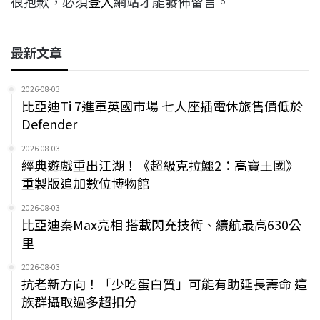
很抱歉，必須
登入
網站才能發佈留言。
最新文章
2026-08-03
比亞迪Ti 7進軍英國市場 七人座插電休旅售價低於
Defender
2026-08-03
經典遊戲重出江湖！《超級克拉鱷2：高寶王國》
重製版追加數位博物館
2026-08-03
比亞迪秦Max亮相 搭載閃充技術、續航最高630公
里
2026-08-03
抗老新方向！「少吃蛋白質」可能有助延長壽命 這
族群攝取過多超扣分