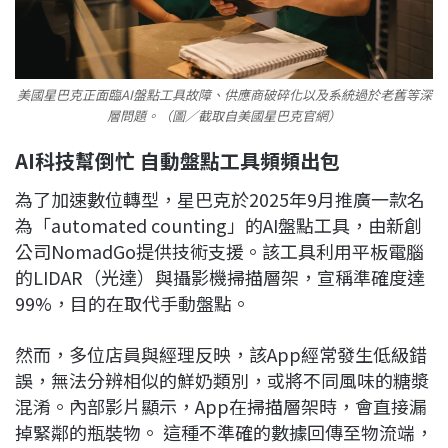
美國星巴克正面臨AI盤點工具故障、供應商破碎化以及系統過於老舊等深
層問題。（圖／截取自美國星巴克官網）
AI科技幫倒忙 自動盤點工具頻頻出包
為了加速數位轉型，星巴克於2025年9月推廣一款名
為「automated counting」的AI盤點工具，由新創
公司NomadGo提供技術支援。該工具利用平板電腦
的LIDAR（光達）與攝影機掃描層架，宣稱準確度達
99%，目的在取代手動盤點。
然而，多位店員與經理反映，該App經常發生低級錯
誤，無法分辨相似的鮮奶類別，或將不同風味的糖漿
混淆。內部影片顯示，App在掃描層架時，會直接漏
掉緊鄰的瓶裝物。 這種不準確的數據回傳至物流端，