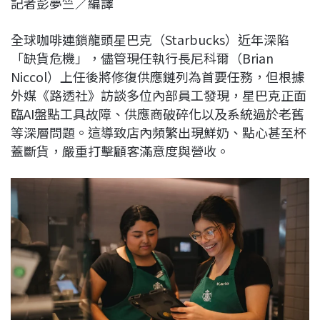
記者彭夢竺／編譯
c
n
r
n
p
e
e
e
k
y
全球咖啡連鎖龍頭星巴克（Starbucks）近年深陷
b
a
e
L
「缺貨危機」，儘管現任執行長尼科爾（Brian
o
d
d
i
Niccol）上任後將修復供應鏈列為首要任務，但根據
o
s
I
n
外媒《路透社》訪談多位內部員工發現，星巴克正面
k
n
k
臨AI盤點工具故障、供應商破碎化以及系統過於老舊
等深層問題。這導致店內頻繁出現鮮奶、點心甚至杯
蓋斷貨，嚴重打擊顧客滿意度與營收。