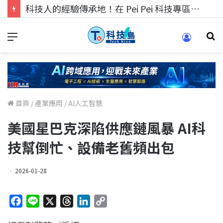
科技人的經驗傳承地！在 Pei Pei 科技專區，與學弟妹交流最硬核的技術
首頁
/
產業應用
/
AI人工智慧
美國星巴克深陷供應鏈風暴 AI科
技幫倒忙、設備老舊頻出包
2026-01-28
F
L
X
T
L
C
a
i
h
i
o