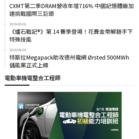
CXMT第二季DRAM營收年增716% 中國記憶體廠加
速挑戰國際三巨頭
2026-08-06
《爐石戰記®》第 14 賽季登場！花費金幣解鎖手下
特殊技能
2026-08-06
特斯拉Megapack助攻德州電網 Ørsted 500MWh
儲能案正式上線
電動車機電整合工程師