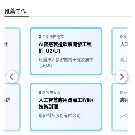
o
d
d
i
o
s
I
n
推薦工作
k
n
k
台中市西屯區
桃園市
機器
AI智慧製造軟體開發工程
人工智
4)
師-U2/U1
院
財團法人精密機械研究發展中
鴻洺科
心PMC
新竹市東區
高雄市
深系統
人工智慧應用資深工程師/
應用工
技術副理
聯發科技股份有限公司
英德睿