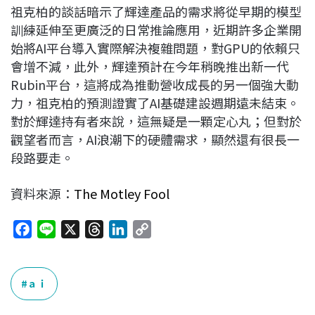
祖克柏的談話暗示了輝達產品的需求將從早期的模型
訓練延伸至更廣泛的日常推論應用，近期許多企業開
始將AI平台導入實際解決複雜問題，對GPU的依賴只
會增不減，此外，輝達預計在今年稍晚推出新一代
Rubin平台，這將成為推動營收成長的另一個強大動
力，祖克柏的預測證實了AI基礎建設週期遠未結束。
對於輝達持有者來說，這無疑是一顆定心丸；但對於
觀望者而言，AI浪潮下的硬體需求，顯然還有很長一
段路要走。
資料來源：
The Motley Fool
F
L
X
T
L
C
a
i
h
i
o
c
n
r
n
p
e
e
e
k
y
ａｉ
b
a
e
L