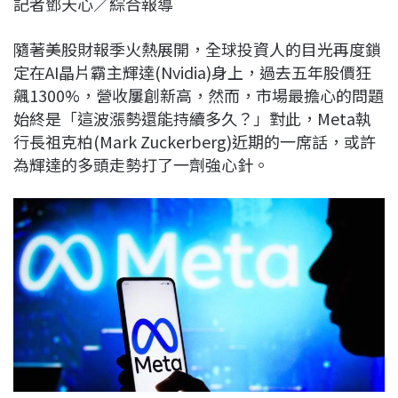
記者鄧天心／綜合報導
c
n
r
n
p
e
e
e
k
y
隨著美股財報季火熱展開，全球投資人的目光再度鎖
b
a
e
L
定在AI晶片霸主輝達(Nvidia)身上，過去五年股價狂
o
d
d
i
飆1300%，營收屢創新高，然而，市場最擔心的問題
o
s
I
n
始終是「這波漲勢還能持續多久？」對此，Meta執
k
n
k
行長祖克柏(Mark Zuckerberg)近期的一席話，或許
為輝達的多頭走勢打了一劑強心針。