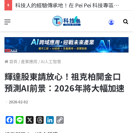
科技人的經驗傳承地！在 Pei Pei 科技專區，與學弟妹交流最硬核的技術
首頁
/
產業應用
/
AI人工智慧
輝達股東請放心！祖克柏開金口
預測AI前景：2026年將大幅加速
2026-02-02
F
L
X
T
L
C
a
i
h
i
o