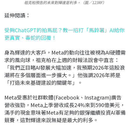
祖克柏預告的未來對輝達是利多。（圖／123RF）
延伸閱讀：
受夠ChatGPT的拍馬屁？教一招打「馬鈴薯」AI給你
更真實、毒蛇的回覆！
身為輝達的大客戶，Meta的動向往往被視為AI硬體需
求的風向球，祖克柏在上週的財報法說會中直言：
「我們正目睹AI發展大幅加速，我預期2026年這股浪
潮將在多個層面進一步擴大。」他強調2026年將是
「打造未來基礎建設的關鍵年」。
Meta受惠於社群軟體(Facebook、Instagram)廣告
營收強勁，Meta上季營收成長24%來到590億美元，
滿手的現金意味著Meta有足夠的銀彈繼續投資AI軍備
競賽，這對輝達來說無疑是最大的利多。