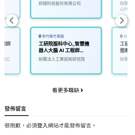
研揚科技股份有限公司
財團法
心PMC
新竹縣竹東鎮
台中市
工程師
工研院服科中心_智慧機
工研院
器人大腦 AI 工程師
造軟體
(A000新竹/台南)
份有限公
財團法人工業技術研究院
財團法
看更多職缺
發佈留言
很抱歉，必須
登入
網站才能發佈留言。