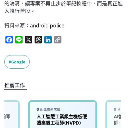
的鴻溝，讓專案不再止步於筆記軟體中，而是真正進
入執行階段。
資料來源：
android police
F
L
X
T
L
C
a
i
h
i
o
c
n
r
n
p
e
e
e
k
y
Google
b
a
e
L
o
d
d
i
o
s
I
n
推薦工作
k
n
k
新北市新店區
台中市
分析師
人工智慧工業級主機板硬
AI智
體高級工程師(NVPD)
師-U2