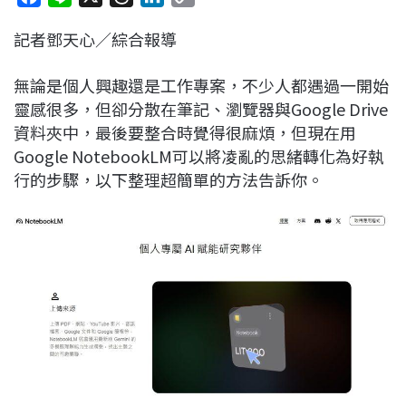
a
i
h
i
o
記者鄧天心／綜合報導
c
n
r
n
p
e
e
e
k
y
無論是個人興趣還是工作專案，不少人都遇過一開始
b
a
e
L
靈感很多，但卻分散在筆記、瀏覽器與Google Drive
o
d
d
i
資料夾中，最後要整合時覺得很麻煩，但現在用
o
s
I
n
Google NotebookLM可以將凌亂的思緒轉化為好執
k
n
k
行的步驟，以下整理超簡單的方法告訴你。