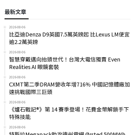
最新文章
2026-08-06
比亞迪Denza D9英國7.5萬英鎊起 比Lexus LM便宜
逾2.2萬英鎊
2026-08-06
智慧穿戴邁向抬頭世代！台灣大電信獨賣 Even
Realities AI 眼鏡套裝
2026-08-06
CXMT第二季DRAM營收年增716% 中國記憶體廠加
速挑戰國際三巨頭
2026-08-06
《爐石戰記®》第 14 賽季登場！花費金幣解鎖手下
特殊技能
2026-08-06
特斯拉Megapack助攻德州電網 Ørsted 500MWh