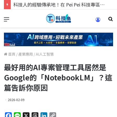
科技人找工作，就到TECH+ 科技專區!
首頁
/
產業應用
/
AI人工智慧
最好用的AI專案管理工具居然是
Google的「NotebookLM」？這
篇告訴你原因
2026-02-09
F
L
X
T
L
C