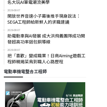
名大玩AI筆電潮流美學
2026-08-07
開放世界音速小子幕後推手現身說法：
SEGA工程師給新鮮人的求職建議
2026-08-07
助電動車與AI發展 成大洪飛義團隊成功開
發超高功率鋁包銅導線
2026-08-07
把「喜歡」變成職業！日商Aiming遊戲工
程師親揭菜鳥到職人心路歷程
電動車機電整合工程師