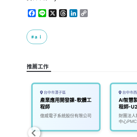
F
L
X
T
L
C
a
i
h
i
o
c
n
r
n
p
e
e
e
k
y
ａｉ
b
a
e
L
o
d
d
i
o
s
I
n
推薦工作
k
n
k
台中市潭子區
台中市西
慧運算
產業應用開發課-軟體工
AI智慧
02)
程師
程師-U2
究院
億威電子系統股份有限公司
財團法人
中心PMC