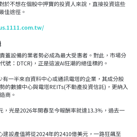
，對於不想在個股中押寶的投資人來說，直接投資這些
的最佳途徑。
lus.1111.com.tw/
機
責蓋設備的業者勢必成為最大受惠者。對此，市場分
F(代號：DTCR)，正是這波AI狂潮的絕佳標的。
至少有一半來自資料中心或通訊電塔的企業，其成分股
的數據中心與電塔REITs(不動產投資信託)，更納入
造商。
，光是2026年開春至今報酬率就達13.3%，過去一
資料中心建設產值將從2024年的2410億美元，一路狂飆至