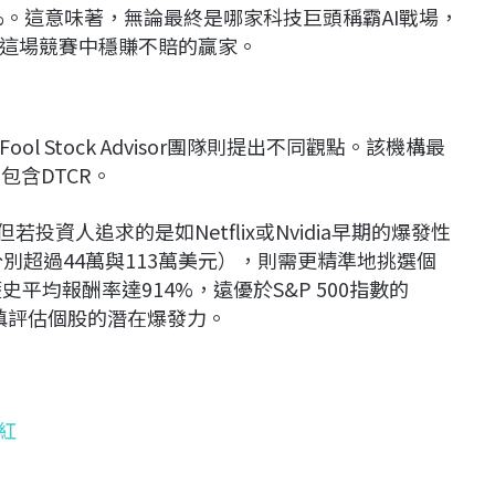
.8%。這意味著，無論最終是哪家科技巨頭稱霸AI戰場，
這場競賽中穩賺不賠的贏家。
ool Stock Advisor團隊則提出不同觀點。該機構最
包含DTCR。
投資人追求的是如Netflix或Nvidia早期的爆發性
分別超過44萬與113萬美元），則需更精準地挑選個
的歷史平均報酬率達914%，遠優於S&P 500指數的
審慎評估個股的潛在爆發力。
紅