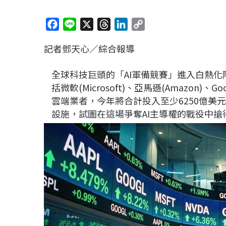
F
L
X
T
L
C
a
i
h
i
o
記者鄧天心／綜合報導
c
n
r
n
p
e
e
e
k
y
全球科技巨頭的「AI軍備競賽」進入白熱
b
a
e
L
括微軟(Microsoft)、亞馬遜(Amazon)、
o
d
d
i
雲端業者，今年將合計投入至少6250億美元
o
s
I
n
設施，試圖在這場爭奪AI主導權的戰役中搶
k
n
k