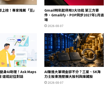
都上榜！專家推薦「豆」
Gmail明年起停用3大功能 第三方寄
件、Gmailify、POP同步2027年1月退
場
2026-08-07
ps變身AI助理！Ask Maps
AI賺進大筆現金卻不分？三星、SK海
店 還能記住對話
力士股東施壓擴大股利與庫藏股
2026-08-07