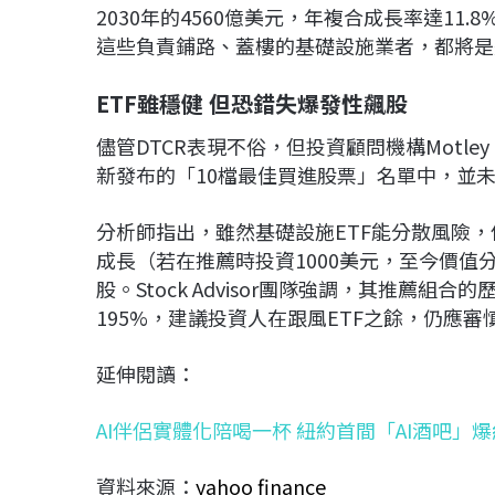
2030年的4560億美元，年複合成長率達11
這些負責鋪路、蓋樓的基礎設施業者，都將是
ETF雖穩健 但恐錯失爆發性飆股
儘管DTCR表現不俗，但投資顧問機構Motley F
新發布的「10檔最佳買進股票」名單中，並未
分析師指出，雖然基礎設施ETF能分散風險，但若
成長（若在推薦時投資1000美元，至今價值
股。Stock Advisor團隊強調，其推薦組合
195%，建議投資人在跟風ETF之餘，仍應
延伸閱讀：
AI伴侶實體化陪喝一杯 紐約首間「AI酒吧」爆
資料來源：
yahoo finance