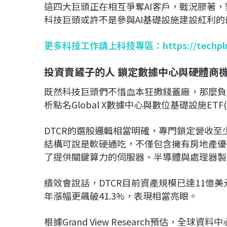
這四大巨頭正在相互爭奪AI客戶，戰況膠著
科技巨頭或許不是參與AI基礎設施建設紅利
更多科技工作請上科技專區：
https://techp
投資賣鏟子的人 鎖定數據中心與硬體商
既然科技巨頭們不惜血本狂撒錢蓋廠，那麼負
析點名Global X數據中心與數位基礎設施ET
DTCR的選股邏輯相當明確，專門鎖定營收
結構可說是軟硬通吃，不僅包含擁有房地產優勢
了提供關鍵算力的伺服器、半導體與處理器製
績效會說話，DTCR目前資產規模已達11億美元
年漲幅更飆破41.3%，表現相當亮眼。
根據Grand View Research預估，全球