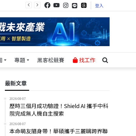
登入
園
專題
黑客松競賽
找工作
最新文章
2026-08-07
歷時三個月成功驗證！Shield AI 攜手中科
院完成無人機自主搜索
2026-08-07
本命萌友隨身帶！華碩攜手三麗鷗跨界聯