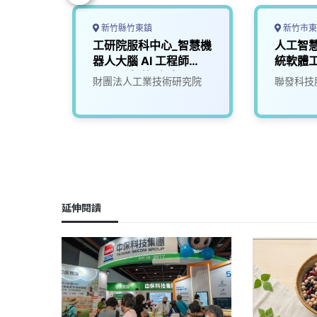
新竹縣竹東鎮
新竹市東
慧載具
工研院服科中心_智慧機
人工智
師
器人大腦 AI 工程師
統軟體
(A000新竹/台南)
究院
財團法人工業技術研究院
聯發科技
延伸閱讀