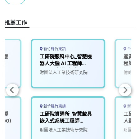
b
a
e
L
o
d
d
i
o
s
I
n
推薦工作
k
n
k
新竹縣竹東鎮
台中市
I應
工研院服科中心_智慧機
產業應
1)
器人大腦 AI 工程師
程師
(A000新竹/台南)
院
財團法人工業技術研究院
億威電
新竹縣竹東鎮
新竹縣
慧製
工研院資通所_智慧載具
工研院
00)
嵌入式系統工程師
人整合
(U303)
院
財團法人工業技術研究院
財團法