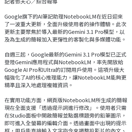
記者鄧天心／綜合報導
c
n
r
n
p
e
e
e
k
y
Google旗下的AI筆記助理NotebookLM在近日迎來
b
a
e
L
了一波重大更新，全面升級使用者的操作體驗。此次
o
d
d
i
更新主要聚焦於導入最新的Gemini 3.1 Pro模型，以
o
s
I
n
及為生成的簡報加入更彈性的客製化與多媒體功能。
k
n
k
自週三起，Google最新的Gemini 3.1 Pro模型已正式
登陸Gemini應用程式與NotebookLM，率先開放給
Google AI Pro和Ultra的訂閱用戶使用。這項升級大
幅強化了AI的核心推理能力，讓NotebookLM能夠更
精準且深入地處理複雜資訊。
在實用功能方面，網頁版NotebookLM所生成的簡報
現在全面支援「透過提示詞進行修改」。使用者只需
在Studio面板中開啟簡報並點選標題旁的鉛筆圖示，
即可進入全螢幕的編輯介面。透過畫面中出現的提示
框，用戶能直接輸入文字指令來調整投影片的內文、