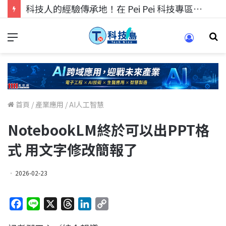
科技人找工作，就到TECH+ 科技專區!
首頁
/
產業應用
/
AI人工智慧
NotebookLM終於可以出PPT格
式 用文字修改簡報了
2026-02-23
F
L
X
T
L
C
a
i
h
i
o