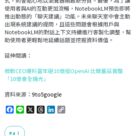
式，則會貼心地以瀏覽器開啟新分頁。最後，為了讓
使用者與AI的互動更加流暢，NotebookLM預告即將
推出動態的「聊天建議」功能。未來聊天室中會主動
出現系統建議的提問，且這些問題會根據用戶與
NotebookLM的對話上下文持續進行客製化調整，幫
助使用者更輕鬆地延續話題並挖掘資料價值。
延伸閱讀：
微軟CEO爆料當年砸10億挺OpenAI 比爾蓋茲曾酸
「10億會全燒光」
資料來源：
9to5google
F
L
X
T
L
C
a
i
h
i
o
c
n
r
n
p
e
e
e
k
y
ａｉ