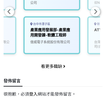
清洗液 R&D )- Process
公司
(ENFOR
/ Application
台中市潭子區
新竹市
on
產業應用發展部-產業應
ATYEP
用開發課-軟體工程師
有限公
億威電子系統股份有限公司
台灣積
司(台積
看更多職缺
發佈留言
很抱歉，必須
登入
網站才能發佈留言。