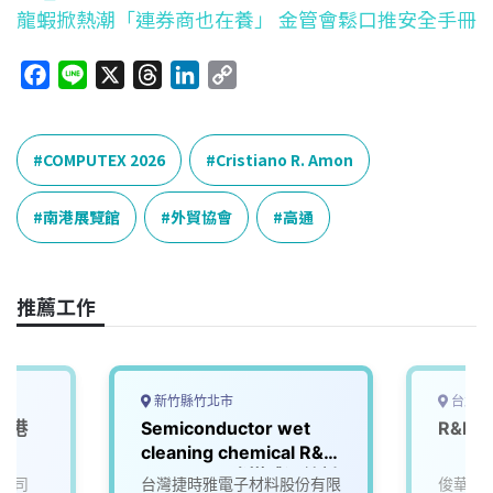
龍蝦掀熱潮「連券商也在養」 金管會鬆口推安全手冊
F
L
X
T
L
C
a
i
h
i
o
c
n
r
n
p
e
e
e
k
y
COMPUTEX 2026
Cristiano R. Amon
b
a
e
L
o
d
d
i
南港展覽館
外貿協會
高通
o
s
I
n
k
n
k
推薦工作
新竹縣竹北市
台北市
南港
Semiconductor wet
R&D 
cleaning chemical R&D
engineer (半導體濕蝕刻
公司
台灣捷時雅電子材料股份有限
俊華電