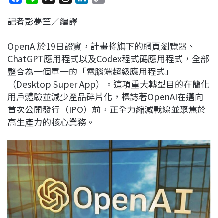
a
i
h
i
o
記者彭夢竺／編譯
c
n
r
n
p
e
e
e
k
y
OpenAI於19日證實，計畫將旗下的網頁瀏覽器、
b
a
e
L
ChatGPT應用程式以及Codex程式碼應用程式，全部
o
d
d
i
整合為一個單一的「電腦端超級應用程式」
o
s
I
n
（Desktop Super App）。這項重大轉型目的在簡化
k
n
k
用戶體驗並減少產品碎片化，標誌著OpenAI在邁向
首次公開發行（IPO）前，正全力縮減戰線並聚焦於
高生產力的核心業務。