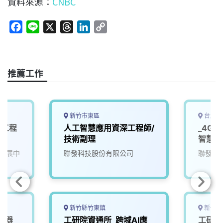
資料來源：
CNBC
F
L
X
T
L
C
a
i
h
i
o
c
n
r
n
p
e
e
e
k
y
推薦工作
b
a
e
L
o
d
d
i
o
s
I
n
k
n
k
新竹市東區
台北市
發工程
人工智慧應用資深工程師/
_4G
技術副理
智慧軟
發展中
聯發科技股份有限公司
聯發科
新竹縣竹東鎮
新竹縣
機器
工研院資通所_跨域AI應
工研院