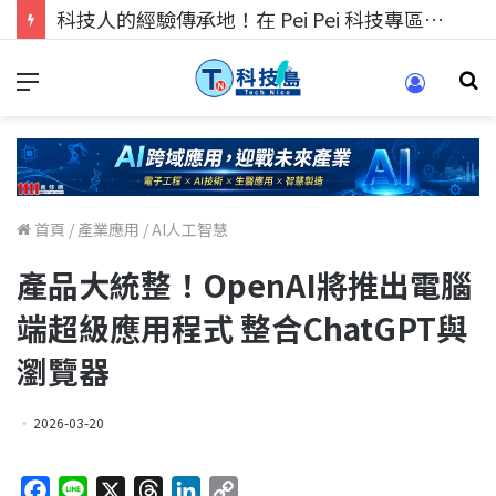
科技人的經驗傳承地！在 Pei Pei 科技專區，與學弟妹交流最硬核的技術
首頁
/
產業應用
/
AI人工智慧
產品大統整！OpenAI將推出電腦
端超級應用程式 整合ChatGPT與
瀏覽器
2026-03-20
F
L
X
T
L
C