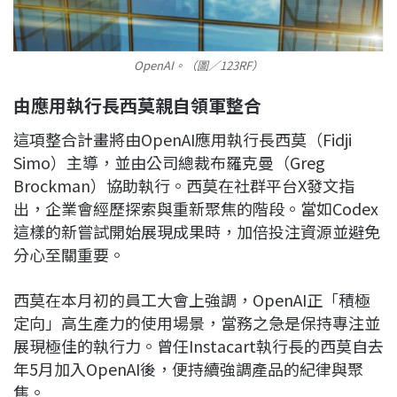
OpenAI。（圖／123RF）
由應用執行長西莫親自領軍整合
這項整合計畫將由OpenAI應用執行長西莫（Fidji
Simo）主導，並由公司總裁布羅克曼（Greg
Brockman）協助執行。西莫在社群平台X發文指
出，企業會經歷探索與重新聚焦的階段。當如Codex
這樣的新嘗試開始展現成果時，加倍投注資源並避免
分心至關重要。
西莫在本月初的員工大會上強調，OpenAI正「積極
定向」高生產力的使用場景，當務之急是保持專注並
展現極佳的執行力。曾任Instacart執行長的西莫自去
年5月加入OpenAI後，便持續強調產品的紀律與聚
焦。