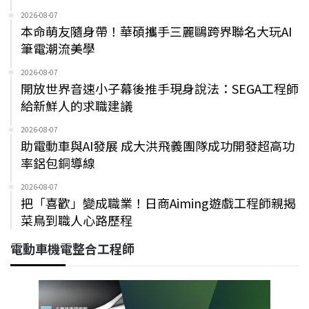
2026-08-07
本命萌友隨身帶！華碩攜手三麗鷗跨界聯名大玩AI
筆電潮流美學
2026-08-07
開放世界音速小子幕後推手現身說法：SEGA工程師
給新鮮人的求職建議
2026-08-07
助電動車與AI發展 成大洪飛義團隊成功開發超高功
率鋁包銅導線
2026-08-07
把「喜歡」變成職業！日商Aiming遊戲工程師親揭
菜鳥到職人心路歷程
電動車機電整合工程師