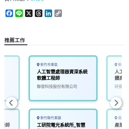
F
L
X
T
L
C
a
i
h
i
o
c
n
r
n
p
e
e
e
k
y
推薦工作
b
a
e
L
o
d
d
i
o
s
I
n
k
n
k
新竹市東區
新北市
師
人工智慧處理器資深系統
人工智
軟體工程師
體高級
聯發科技股份有限公司
研揚科
新竹縣竹東鎮
高雄市
分析師
工研院電光系統所_智慧
產業應