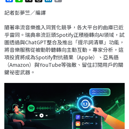
a
i
h
i
o
記者彭夢竺／編譯
c
n
r
n
p
e
e
e
k
y
隨著串流音樂進入同質化競爭，各大平台的曲庫已近
b
a
e
L
乎雷同。瑞典串流巨頭Spotify正積極轉向AI領域，試
o
d
d
i
圖透過與ChatGPT整合及推出「提示詞清單」功能，
o
s
I
n
將音樂服務從被動聆聽轉向主動互動。專家分析，這
k
n
k
項投資將成為Spotify對抗蘋果（Apple）、亞馬遜
（Amazon）與YouTube等強敵、留住訂閱用戶的關
鍵祕密武器。