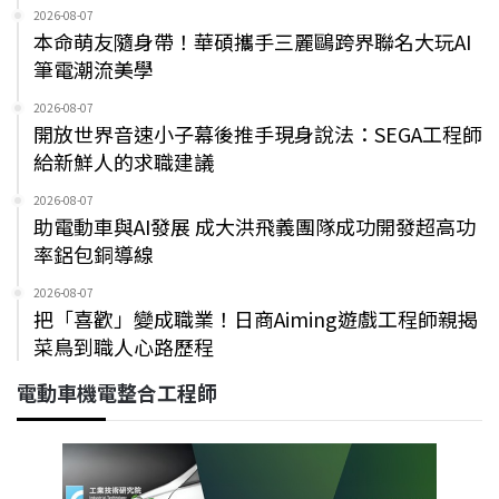
2026-08-07
本命萌友隨身帶！華碩攜手三麗鷗跨界聯名大玩AI
筆電潮流美學
2026-08-07
開放世界音速小子幕後推手現身說法：SEGA工程師
給新鮮人的求職建議
2026-08-07
助電動車與AI發展 成大洪飛義團隊成功開發超高功
率鋁包銅導線
2026-08-07
把「喜歡」變成職業！日商Aiming遊戲工程師親揭
菜鳥到職人心路歷程
電動車機電整合工程師