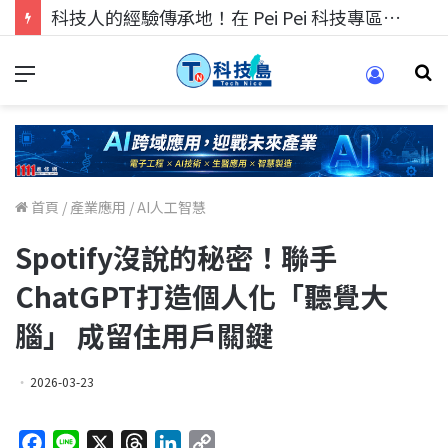
科技人的經驗傳承地！在 Pei Pei 科技專區，與學弟妹交流最硬核的技術
首頁
/
產業應用
/
AI人工智慧
Spotify沒說的秘密！聯手
ChatGPT打造個人化「聽覺大
腦」 成留住用戶關鍵
2026-03-23
F
L
X
T
L
C