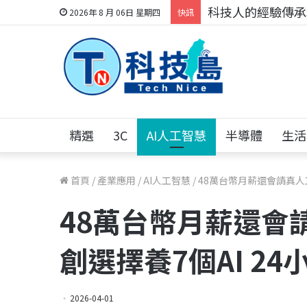
科技人的經驗傳承地
2026年 8 月 06日 星期四
快訊
精選
3C
AI人工智慧
半導體
生活
首頁
/
產業應用
/
AI人工智慧
/
48萬台幣月薪還會請真人工
48萬台幣月薪還會
創選擇養7個AI 24
2026-04-01