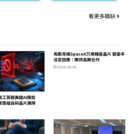
看更多職缺
馬斯克稱SpaceX只用輝達晶片 蘇姿丰
淡定回應：期待長期合作
2026-08-06
員工蒸餾美國AI模型
c證實籌組自研晶片團隊