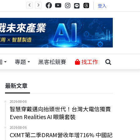
登入
園
專題
黑客松競賽
找工作
最新文章
2026-08-06
智慧穿戴邁向抬頭世代！台灣大電信獨賣
Even Realities AI 眼鏡套裝
2026-08-06
CXMT第二季DRAM營收年增716% 中國記