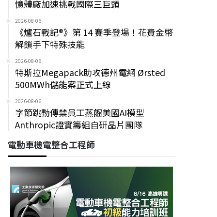
憶體廠加速挑戰國際三巨頭
2026-08-06
《爐石戰記®》第 14 賽季登場！花費金幣
解鎖手下特殊技能
2026-08-06
特斯拉Megapack助攻德州電網 Ørsted
500MWh儲能案正式上線
2026-08-06
字節跳動傳禁員工蒸餾美國AI模型
Anthropic證實籌組自研晶片團隊
電動車機電整合工程師