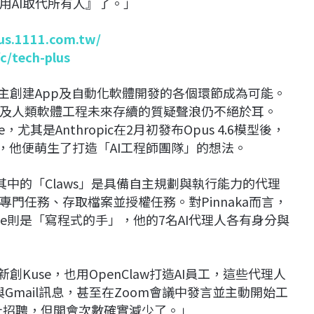
用AI取代所有人』了。」
lus.1111.com.tw/
/c/tech-plus
主創建App及自動化軟體開發的各個環節成為可能。
及人類軟體工程未來存續的質疑聲浪仍不絕於耳。
de，尤其是Anthropic在2月初發布Opus 4.6模型後，
球，他便萌生了打造「AI工程師團隊」的想法。
，其中的「Claws」是具備自主規劃與執行能力的代理
門任務、存取檔案並授權任務。對Pinnaka而言，
 Code則是「寫程式的手」，他的7名AI代理人各有身分與
Kuse，也用OpenClaw打造AI員工，這些代理人
與Gmail訊息，甚至在Zoom會議中發言並主動開始工
止招聘，但開會次數確實減少了。」