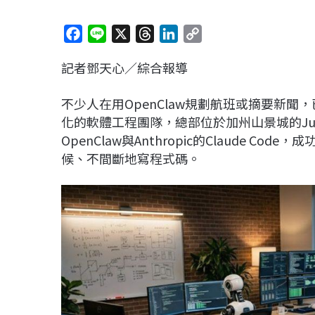
F
L
X
T
L
C
a
i
h
i
o
記者鄧天心／綜合報導
c
n
r
n
p
e
e
e
k
y
不少人在用OpenClaw規劃航班或摘要新
b
a
e
L
化的軟體工程團隊，總部位於加州山景城的JustPa
o
d
d
i
OpenClaw與Anthropic的Claude Co
o
s
I
n
候、不間斷地寫程式碼。
k
n
k