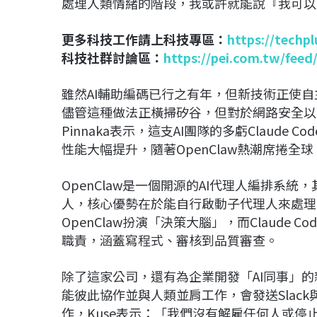
處理人類情緒的階段，我或許就能說『我可以
更多科技工作請上科技專區：
https://techp
科技社群討論區：
https://pei.com.tw/feed
雖然AI輔助編碼已行之有年，但新技術正使自
儘管這種做法正橫掃矽谷，但對於網路安全以
Pinnaka表示，這支AI團隊的多虧Claude Co
性能大幅提升，隨著OpenClaw熱潮席捲全
OpenClaw是一個開源的AI代理人編排系統
人，核心優勢在於能自行啟動子代理人來處理專
OpenClaw扮演「決策大腦」，而Claude
職責，涵蓋寫程式、審核到品質審查。
除了這家公司，還有為企業開發「AI同事」的新創
能彼此協作並與人類並肩工作，會發送Slack
作，Kuse表示：「我們沒有解雇任何人或停