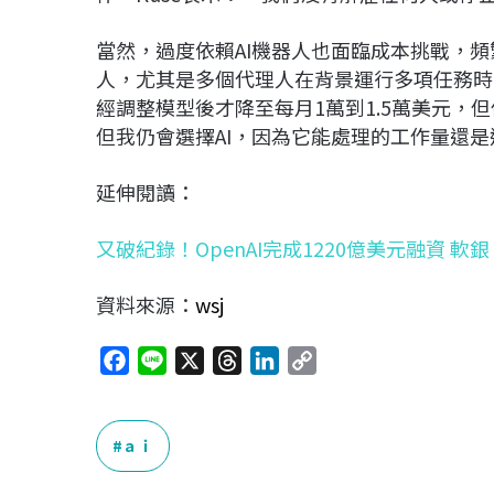
當然，過度依賴AI機器人也面臨成本挑戰，頻繁
人，尤其是多個代理人在背景運行多項任務時，P
經調整模型後才降至每月1萬到1.5萬美元，
但我仍會選擇AI，因為它能處理的工作量還
延伸閱讀：
又破紀錄！OpenAI完成1220億美元融資 軟銀、
資料來源：
wsj
F
L
X
T
L
C
a
i
h
i
o
c
n
r
n
p
e
e
e
k
y
ａｉ
b
a
e
L