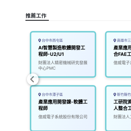
o
d
d
i
o
s
I
n
推薦工作
k
n
k
台中市西屯區
高雄市三
設計工
AI智慧製造軟體開發工
產業應
程師-U2/U1
合FAE
司
財團法人精密機械研究發展
億威電子
中心PMC
台中市潭子區
新竹縣竹
AI應
產業應用開發課-軟體工
工研院
T1)
程師
人整合工
究院
億威電子系統股份有限公司
財團法人