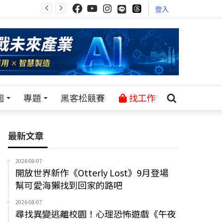
登入
園
專題
黑客松競賽
找工作
最新文章
2026-08-07
開放世界新作《Otterly Lost》9月登場
幫可愛海獺找到回家的路吧
2026-08-07
尋找異變逃離校園！心理恐怖遊戲《午夜