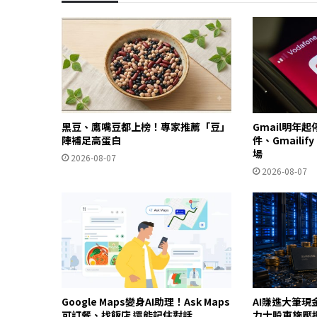
黑豆、鷹嘴豆都上榜！專家推薦「豆」
Gmail明年
陣補足高蛋白
件、Gmailif
場
2026-08-07
2026-08-07
Google Maps變身AI助理！Ask Maps
AI賺進大筆現
可訂餐、找飯店 還能記住對話
力士股東施壓