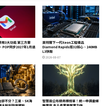
起停用3大功能 第三方寄
英特爾下一代Xeon工程樣品
y、POP同步2027年1月退
Diamond Rapids搭32核心、240MB
L3快取
2026-08-07
金卻不分？三星、SK海
智慧局公布綠商標榜單！統一申請量蟬
擴大股利與庫藏股
聯寶座 本土產業覺醒實力強