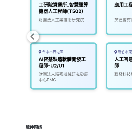
軟體工
工研院資通所_智慧運算
應用工
機器人工程師(T502)
限公司
財團法人工業技術研究院
英德睿有
台中市西屯區
新竹市東
證與人
AI智慧製造軟體開發工
人工智
師
程師-U2/U1
師
司
財團法人精密機械研究發展
聯發科技
中心PMC
延伸閱讀