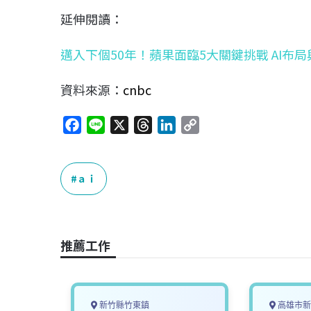
延伸閱讀：
邁入下個50年！蘋果面臨5大關鍵挑戰 AI布
資料來源：
cnbc
F
L
X
T
L
C
a
i
h
i
o
c
n
r
n
p
e
e
e
k
y
ａｉ
b
a
e
L
o
d
d
i
o
s
I
n
推薦工作
k
n
k
新竹縣竹東鎮
高雄市新