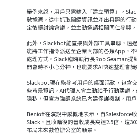
舉例來說，用戶只需輸入「建立預算」，Sla
數據源，從中抓取關鍵資訊並產出具體的行動
定後續討論會議，並主動邀請相關同仁參與，
此外，Slackbot能直接與外部工具串聯，透過與Sal
能將工作指令派送至企業內部的各類App，
處理方式。Slack臨時執行長Rob Seam
開會時不小心分神，也能要求AI快速整理會
Slackbot現在能參考用戶的桌面活動，
些背景資訊，AI代理人會主動給予行動建議
隱私，但官方強調系統已內建保護機制，用戶
Benioff在演說中感慨地表示，自Salesfor
Slack，且收購後的營收成長高達2.5倍，這3
布局未來數位辦公室的願景。