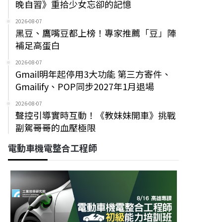
晚自習》重拾少女忘卻的記憶
2026-08-07
黑豆、鷹嘴豆都上榜！專家推薦「豆」陣
補足高蛋白
2026-08-07
Gmail明年起停用3大功能 第三方寄件、
Gmailify、POP同步2027年1月退場
2026-08-07
聲控引導實時互動！《教妹妹開車》挑戰
副駕哥哥的血壓極限
電動車機電整合工程師