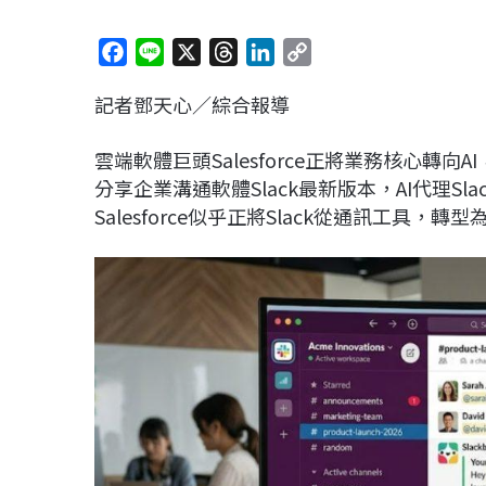
F
L
X
T
L
C
a
i
h
i
o
記者鄧天心／綜合報導
c
n
r
n
p
e
e
e
k
y
雲端軟體巨頭Salesforce正將業務核心轉向A
b
a
e
L
分享企業溝通軟體Slack最新版本，AI代理Sl
o
d
d
i
Salesforce似乎正將Slack從通訊工具
o
s
I
n
k
n
k