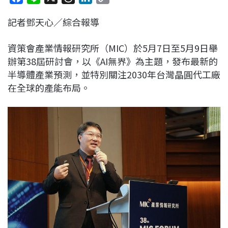
a
i
h
i
o
記者鄧天心／綜合報導
c
n
r
n
p
e
e
e
k
y
資策會產業情報研究所（MIC）於5月7日至5月9日舉
b
a
e
L
辦第38屆研討會，以《AI無界》為主題，發布最新的
o
d
d
i
半導體產業預測，並特別關注2030年台灣晶圓代工廠
o
s
I
n
在全球的產能布局。
k
n
k