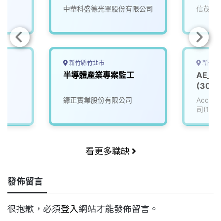
中華科盛德光罩股份有限公司
信茂科
新竹縣竹北市
新竹縣
半導體產業專案監工
AE_
(3008
鏮正實業股份有限公司
Accu
司(111
看更多職缺
發佈留言
很抱歉，必須
登入
網站才能發佈留言。