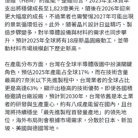
憶體（HBM）的產能。整體而言，2025年全球資本
支出將穩健成長至1,823億美元，隨後在2026年迎來
更大幅度的成長，不過業者也需警惕2027年可能出現
的景氣循環低谷。此外，隨著晶片設計日益精巧、製
造步驟變多，對半導體設備與材料的需求也同步攀
升，預計2025年全球將有18座新晶圓廠動工，並帶
動材料市場規模創下歷史新高。
在產能分布方面，台灣在全球半導體版圖中扮演關鍵
角色，預估2025年產能占全球17%，而在技術含量
最高的7奈米以下先進製程中，台灣業者的全球占比
更是高達63%，顯示出極高的技術優勢。即便各國積
極邀請台廠設廠，預計到2030年，台灣依舊是本土業
者的研發與生產重心，約有八成產能留在國內，且台
灣將持續穩坐「最先進製程首發量產地」的領先地
位，海外布局則會根據市場需求，分散於日本、新加
坡、美國與德國等地。