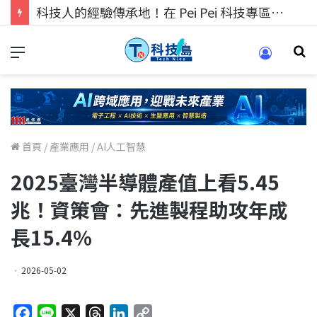
科技人的經驗傳承地！在 Pei Pei 科技專區，與學弟妹交流最硬核的技術
首頁
/
產業應用
/
AI人工智慧
2025臺灣半導體產值上看5.45
兆！資策會：先進製程助攻年成
長15.4%
2026-05-02
F
L
X
T
L
C