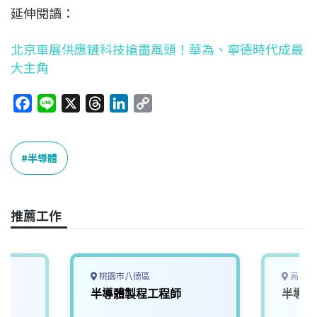
延伸閱讀：
北京車展供應鏈科技搶盡風頭！華為、寧德時代成最
大主角
F
L
X
T
L
C
a
i
h
i
o
c
n
r
n
p
e
e
e
k
y
半導體
b
a
e
L
o
d
d
i
o
s
I
n
推薦工作
k
n
k
桃園市八德區
高雄市
半導體製程工程師
半導體