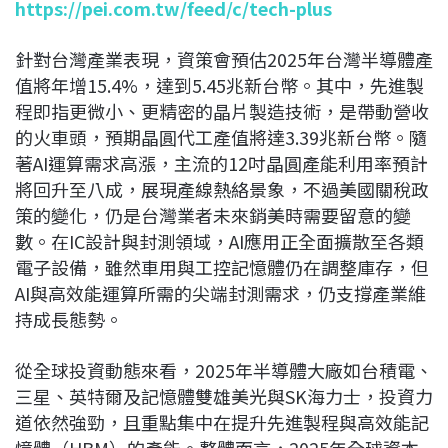
https://pei.com.tw/feed/c/tech-plus
針對台灣產業表現，資策會預估2025年台灣半導體產
值將年增15.4%，達到5.45兆新台幣。其中，先進製
程即指更微小、更精密的晶片製造技術，是帶動營收
的火車頭，預期晶圓代工產值將達3.39兆新台幣。隨
著AI運算需求高漲，主流的12吋晶圓產能利用率預計
將回升至八成，展現產線熱絡景象，不過美國關稅政
策的變化，仍是台灣業者未來銷美時需要留意的變
數。在IC設計與封測領域，AI應用正全面擴散至各類
電子設備，雖然車用與工控記憶體仍在調整庫存，但
AI與高效能運算所需的尖端封測需求，仍支撐產業維
持成長態勢。
從全球投資動態來看，2025年半導體大廠如台積電、
三星、英特爾及記憶體雙雄美光與SK海力士，投資力
道依然強勁，且重點集中在提升先進製程與高效能記