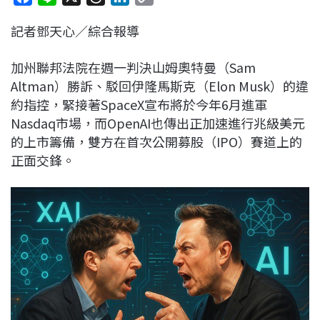
a
i
h
i
o
記者鄧天心／綜合報導
c
n
r
n
p
e
e
e
k
y
加州聯邦法院在週一判決山姆奧特曼（Sam
b
a
e
L
Altman）勝訴、駁回伊隆馬斯克（Elon Musk）的違
o
d
d
i
約指控，緊接著SpaceX宣布將於今年6月進軍
o
s
I
n
Nasdaq市場，而OpenAI也傳出正加速進行兆級美元
k
n
k
的上市籌備，雙方在首次公開募股（IPO）賽道上的
正面交鋒。