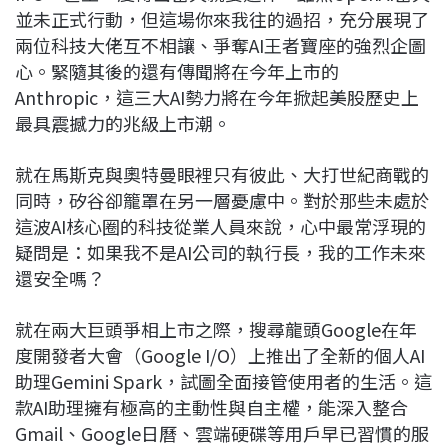
並未正式行動，但這場你來我往的過招，充分展現了
兩位科技大佬互不相讓、爭奪AI王者寶座的強烈企圖
心。緊隨其後的還有傳聞將在今年上市的
Anthropic，這三大AI勢力將在今年掀起美股歷史上
最具震撼力的兆級上市潮。
就在馬斯克與奧特曼眼裡只有彼此、大打世紀商戰的
同時，矽谷卻籠罩在另一層憂慮中。對於那些未處於
這波AI核心圈的科技從業人員來說，心中最常浮現的
疑問是：如果我不是AI公司的執行長，我的工作未來
還安全嗎？
就在兩大巨頭爭相上市之際，搜尋龍頭Google在年
度開發者大會（Google I/O）上推出了全新的個人AI
助理Gemini Spark，試圖全面接管使用者的生活。這
款AI助理擁有極高的主動性與自主權，能深入整合
Gmail、Google日曆、雲端硬碟等用戶早已習慣的服