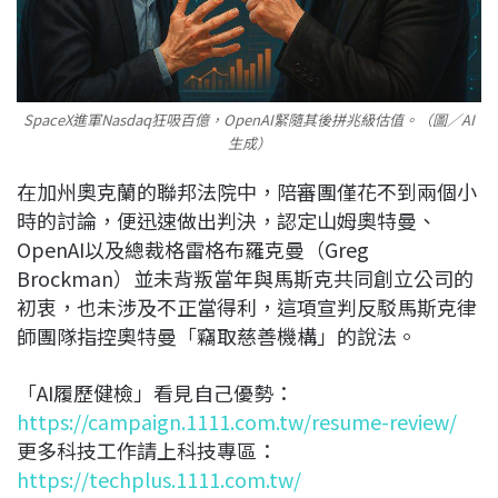
SpaceX進軍Nasdaq狂吸百億，OpenAI緊隨其後拼兆級估值。（圖／AI
生成）
在加州奧克蘭的聯邦法院中，陪審團僅花不到兩個小
時的討論，便迅速做出判決，認定山姆奧特曼、
OpenAI以及總裁格雷格布羅克曼（Greg
Brockman）並未背叛當年與馬斯克共同創立公司的
初衷，也未涉及不正當得利，這項宣判反駁馬斯克律
師團隊指控奧特曼「竊取慈善機構」的說法。
「AI履歷健檢」看見自己優勢：
https://campaign.1111.com.tw/resume-review/
更多科技工作請上科技專區：
https://techplus.1111.com.tw/