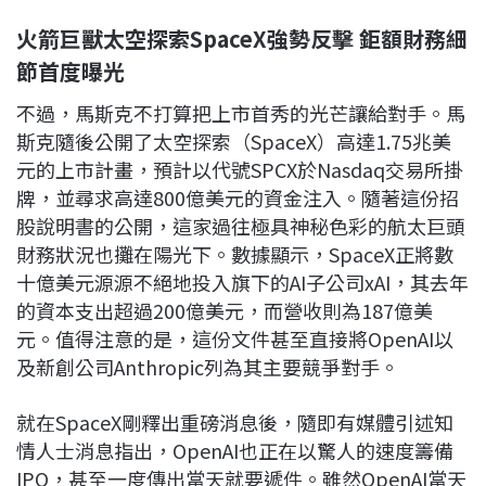
火箭巨獸太空探索SpaceX強勢反擊 鉅額財務細
節首度曝光
不過，馬斯克不打算把上市首秀的光芒讓給對手。馬
斯克隨後公開了太空探索（SpaceX）高達1.75兆美
元的上市計畫，預計以代號SPCX於Nasdaq交易所掛
牌，並尋求高達800億美元的資金注入。隨著這份招
股說明書的公開，這家過往極具神秘色彩的航太巨頭
財務狀況也攤在陽光下。數據顯示，SpaceX正將數
十億美元源源不絕地投入旗下的AI子公司xAI，其去年
的資本支出超過200億美元，而營收則為187億美
元。值得注意的是，這份文件甚至直接將OpenAI以
及新創公司Anthropic列為其主要競爭對手。
就在SpaceX剛釋出重磅消息後，隨即有媒體引述知
情人士消息指出，OpenAI也正在以驚人的速度籌備
IPO，甚至一度傳出當天就要遞件。雖然OpenAI當天