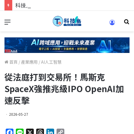
科技人找工作，就到TECH+ 科技專區!
首頁
/
產業應用
/
AI人工智慧
從法庭打到交易所！馬斯克
SpaceX強推兆級IPO OpenAI加
速反擊
2026-05-27
F
L
X
T
L
C