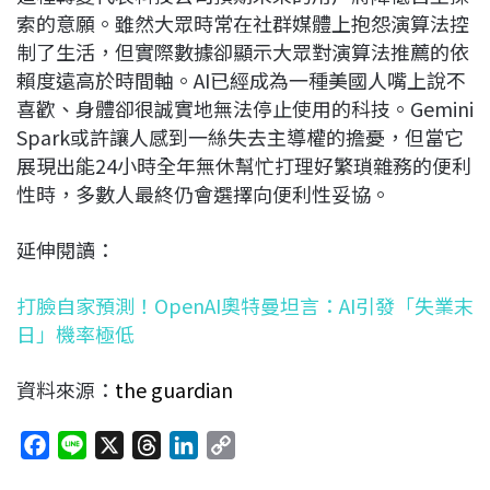
索的意願。雖然大眾時常在社群媒體上抱怨演算法控
制了生活，但實際數據卻顯示大眾對演算法推薦的依
賴度遠高於時間軸。AI已經成為一種美國人嘴上說不
喜歡、身體卻很誠實地無法停止使用的科技。Gemini
Spark或許讓人感到一絲失去主導權的擔憂，但當它
展現出能24小時全年無休幫忙打理好繁瑣雜務的便利
性時，多數人最終仍會選擇向便利性妥協。
延伸閱讀：
打臉自家預測！OpenAI奧特曼坦言：AI引發「失業末
日」機率極低
資料來源：
the guardian
F
L
X
T
L
C
a
i
h
i
o