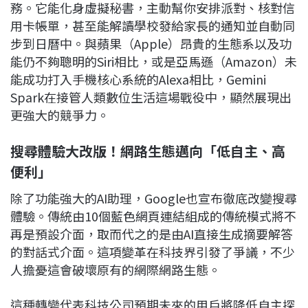
務。它能化身虛擬秘書，主動幫你安排派對、核對信
用卡帳單，甚至能解讀學校發給家長的通知並自動同
步到日曆中。與蘋果（Apple）昂貴的生態系以及功
能仍不夠聰明的Siri相比，或是亞馬遜（Amazon）未
能成功打入手機核心系統的Alexa相比，Gemini
Spark在接管人類數位生活這場戰役中，顯然展現出
更強大的競爭力。
搜尋體驗大改版！網路生態邁向「低自主、高
便利」
除了功能強大的AI助理，Google也宣布徹底改變搜尋
體驗。傳統由10個藍色網頁連結組成的傳統模式將不
再是預設介面，取而代之的是由AI直接生成摘要解答
的對話式介面。這項變革在科技界引發了爭議，不少
人擔憂這會破壞原有的網際網路生態。
這種轉變代表科技公司預期未來的用戶將降低自主探