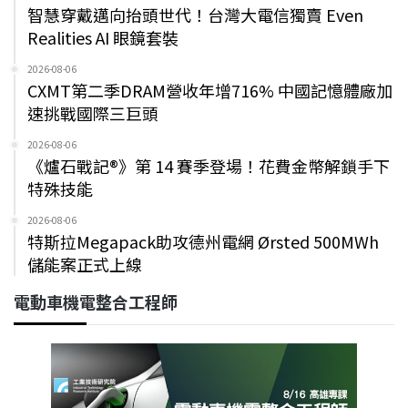
智慧穿戴邁向抬頭世代！台灣大電信獨賣 Even
Realities AI 眼鏡套裝
2026-08-06
CXMT第二季DRAM營收年增716% 中國記憶體廠加
速挑戰國際三巨頭
2026-08-06
《爐石戰記®》第 14 賽季登場！花費金幣解鎖手下
特殊技能
2026-08-06
特斯拉Megapack助攻德州電網 Ørsted 500MWh
儲能案正式上線
電動車機電整合工程師