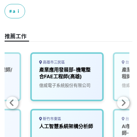
c
n
r
n
p
e
e
e
k
y
ａｉ
b
a
e
L
o
d
d
i
o
s
I
n
推薦工作
k
n
k
高雄市三民區
台中市
程師/
產業應用發展部-機電整
產業應
合FAE工程師(高雄)
程師
億威電子系統股份有限公司
億威電
新竹市東區
台中市
師
人工智慧系統架構分析師
AI智
師-U2