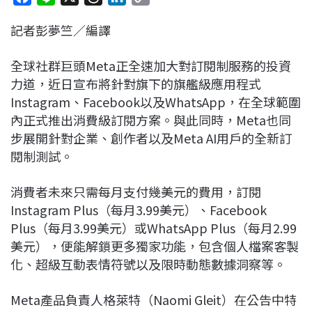
a
i
h
i
o
記者彭夢竺／編譯
c
n
r
n
p
e
e
e
k
y
全球社群巨頭Meta正全速加大對訂閱制服務的投資
b
a
e
L
力道，近日宣布將針對旗下的旗艦級應用程式
o
d
d
i
Instagram、Facebook以及WhatsApp，在全球範圍
o
s
I
n
內正式推出消費級訂閱方案。與此同時，Meta也同
k
n
k
步展開針對企業、創作者以及Meta AI用戶的全新訂
閱制測試。
消費者未來只需每月支付幾美元的費用，訂閱
Instagram Plus（每月3.99美元）、Facebook
Plus（每月3.99美元）或WhatsApp Plus（每月2.99
美元），便能解鎖更多獨家功能，包含個人檔案客製
化、超級互動表情符號以及限時動態數據洞察等。
Meta產品負責人格萊特（Naomi Gleit）在公告中特