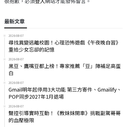
很抱歉，必須
登入
網站才能發佈留言。
最新文章
2026-08-07
尋找異變逃離校園！心理恐怖遊戲《午夜晚自習》
重拾少女忘卻的記憶
2026-08-07
黑豆、鷹嘴豆都上榜！專家推薦「豆」陣補足高蛋
白
2026-08-07
Gmail明年起停用3大功能 第三方寄件、Gmailify、
POP同步2027年1月退場
2026-08-07
聲控引導實時互動！《教妹妹開車》挑戰副駕哥哥
的血壓極限