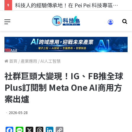
科技人找工作，就到TECH+ 科技專區!
首頁
/
產業應用
/
AI人工智慧
社群巨頭大變現！IG、FB推全球
Plus訂閱制 Meta One AI商用方
案出爐
2026-05-28
F
L
X
T
L
C