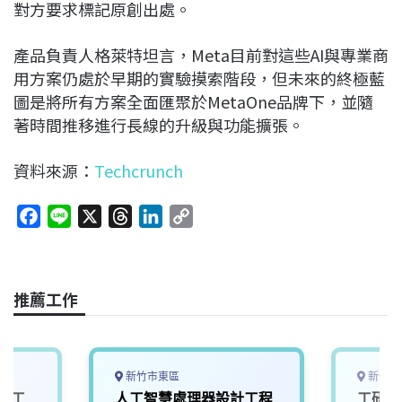
對方要求標記原創出處。
產品負責人格萊特坦言，Meta目前對這些AI與專業商
用方案仍處於早期的實驗摸索階段，但未來的終極藍
圖是將所有方案全面匯聚於MetaOne品牌下，並隨
著時間推移進行長線的升級與功能擴張。
資料來源：
Techcrunch
F
L
X
T
L
C
a
i
h
i
o
c
n
r
n
p
e
e
e
k
y
推薦工作
b
a
e
L
o
d
d
i
o
s
I
n
k
n
k
新竹市東區
新竹縣
與人工
人工智慧處理器設計工程
工研院