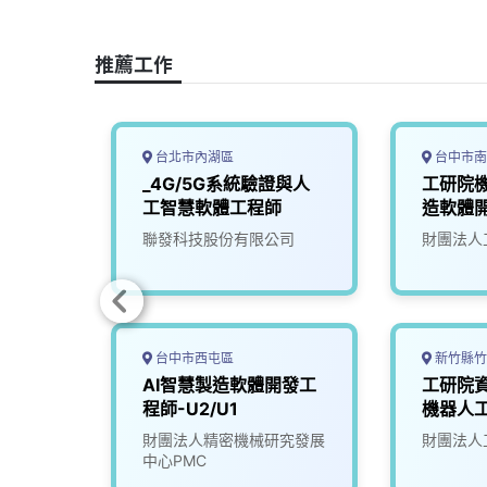
o
d
d
i
o
s
I
n
推薦工作
k
n
k
台北市內湖區
台中市南
主機板
_4G/5G系統驗證與人
工研院機
工智慧軟體工程師
造軟體
(I400)
司
聯發科技股份有限公司
財團法人
台中市西屯區
新竹縣竹
資深系
AI智慧製造軟體開發工
工研院
程師-U2/U1
機器人工
司
財團法人精密機械研究發展
財團法人
中心PMC