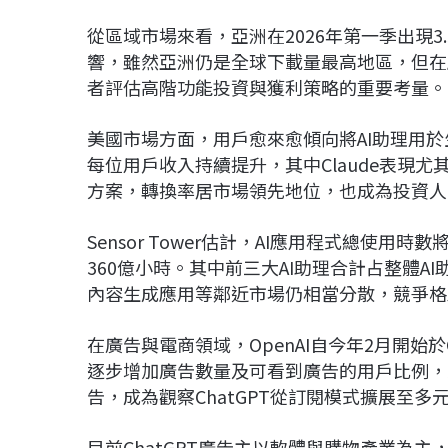
從區域市場來看，亞洲在2026年第一季出現
響，雖然亞洲仍是全球下載量最高地區，但在
者評估高階功能投資與獲利策略的重要考量。
美國市場方面，用戶愈來愈傾向將AI助理用
每位用戶收入持續提升，其中Claude表現尤其
方案，轉換率居市場領先地位，也成為投資人
Sensor Tower估計，AI應用程式總使用時
360億小時。其中前三大AI助理合計占整體AI
內容生成應用等鄰近市場仍相當分散，競爭格
在廣告與電商領域，OpenAI自今年2月開始於Ch
逐步增加廣告數量及可看到廣告的用戶比例，
告，成為觀察ChatGPT從訂閱模式擴展至
目前ChatGPT廣告主以軟體與購物產業為主