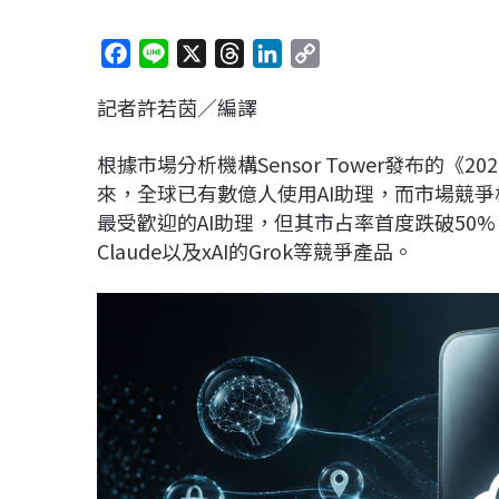
F
L
X
T
L
C
a
i
h
i
o
記者許若茵／編譯
c
n
r
n
p
e
e
e
k
y
根據市場分析機構Sensor Tower發布的《2
b
a
e
L
來，全球已有數億人使用AI助理，而市場競爭格局
o
d
d
i
最受歡迎的AI助理，但其市占率首度跌破50%，用戶
o
s
I
n
Claude以及xAI的Grok等競爭產品。
k
n
k