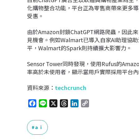
化購物整合功能，平台正為零售商帶來更多導流流量，
受惠。
由於Amazon封鎖ChatGPT網路爬蟲，因
見機會。例如Walmart已導入自家AI助理協助
平，Walmart的Spark則持續擴大影響力。
Sensor Tower同時發現，使用Rufus
率高於未使用者，顯示當用戶實際採用平台內
資料來源：
techcrunch
F
L
X
T
L
C
a
i
h
i
o
c
n
r
n
p
e
e
e
k
y
ａｉ
b
a
e
L