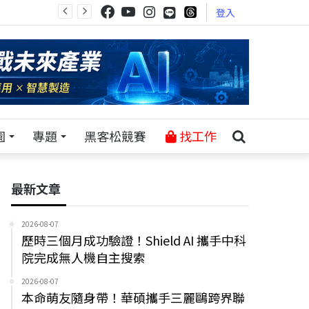
登入
園
專題
黑客松競賽
找工作
最新文章
2026-08-07
歷時三個月成功驗證！Shield AI 攜手中科
院完成無人機自主搜索
2026-08-07
本命萌友隨身帶！華碩攜手三麗鷗跨界聯