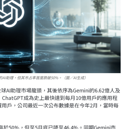
歡迎的AI助理，但其市占率首度跌破50%。（圖／AI生成）
球AI助理市場龍頭，其後依序為Gemini的6.62億人及
本月指出，ChatGPT成為史上最快達到每月10億用戶的應用程
活躍用戶，公司最近一次公布數據是在今年2月，當時每
於50%，但至5月底已降至46.4%。同期Gemini市