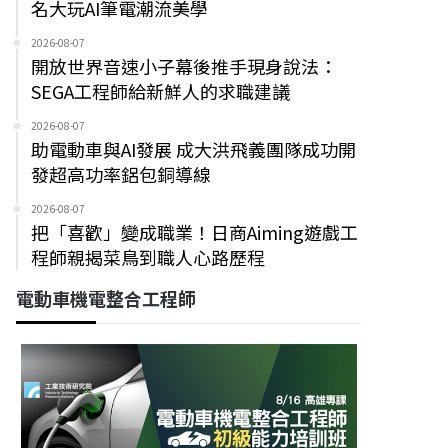
名大玩AI筆電潮流美學
2026-08-07
開放世界音速小子幕後推手現身說法：
SEGA工程師給新鮮人的求職建議
2026-08-07
助電動車與AI發展 成大洪飛義團隊成功開
發超高功率鋁包銅導線
2026-08-07
把「喜歡」變成職業！日商Aiming遊戲工
程師親揭菜鳥到職人心路歷程
電動車機電整合工程師