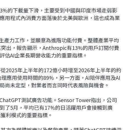
3.3%的下載量下滑，主要受到中國與印度市場走弱影
應用程式內消費方面落後於北美與歐洲，這也成為業
於生產力工作，並願意為進階功能付費。整體產業平均
突出，報告顯示，Anthropic有13%的用戶訂閱付費
評估AI企業長期營收能力的重要指標。
數將從2025年上半年的172億小時增至2026年上半年的約
助理應用使用時間的89%，另一方面，AI陪伴應用及AI
局尚未定型，對業者而言同時代表風險與機會。
atGPT測試廣告功能。Sensor Tower指出，公司
到了5月，平均已有17%的日活躍用戶會接觸到廣
多元獲利模式的重要指標。
，其次為媒體娛樂以及餐飲產業，隨著ChatGPT持續深