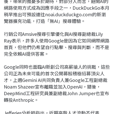
後，帶來的擔憂多於期待，對部分人而言，避開AI的
網路使用方式成為因應手段之一，DuckDuckGo本月
稍早推出可預設連往noai.duckduckgo.com的新瀏
覽器擴充功能，打造「無AI」搜尋體驗。
行銷公司Amsive搜尋引擎優化與AI搜尋副總裁Lily
Ray表示，許多人使用Google是因為它如同網際網路
首頁，但他們仍希望自行點擊、搜尋與判斷，而不是
完全依賴AI提供答案。
Google同時也面臨AI新創公司高薪搶人的挑戰，這些
公司正為未來可能的首次公開募股積極招募頂尖人
才，上週Gemini AI共同負責人兼Google工程副總裁
Noam Shazeer宣布離職並加入OpenAI，隨後，
DeepMind工程研究員兼副總裁John Jumper也宣布
轉投Anthropic。
Jefferies分析師指出，近期高階人才流動不代表