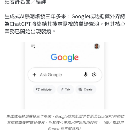
記者許若茵／編譯
c
n
r
n
p
e
e
e
k
y
生成式AI熱潮爆發三年多來，Google成功抵禦外界認
b
a
e
L
為ChatGPT將終結其搜尋霸權的質疑聲浪，但其核心
o
d
d
i
業務已開始出現裂痕。
o
s
I
n
k
n
k
生成式AI熱潮爆發三年多來，Google成功抵禦外界認為ChatGPT將終結
其搜尋霸權的質疑聲浪，但其核心業務已開始出現裂痕。（圖／擷取自
Google官方部落格）