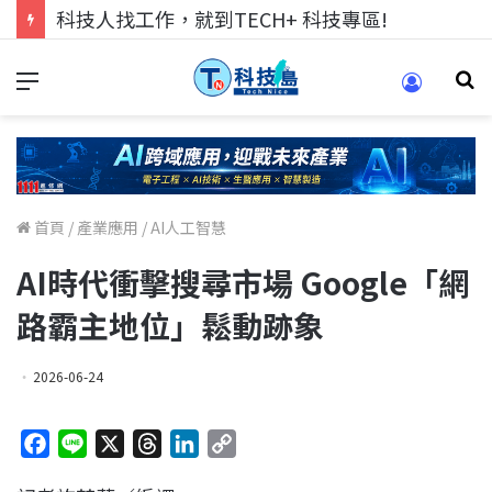
跨世代的技術對話！來 Pei Pei 科技專區，用專業洞察引領學弟妹成長
首頁
/
產業應用
/
AI人工智慧
AI時代衝擊搜尋市場 Google「網
路霸主地位」鬆動跡象
2026-06-24
F
L
X
T
L
C
a
i
h
i
o