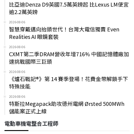
比亞迪Denza D9英國7.5萬英鎊起 比Lexus LM便宜
逾2.2萬英鎊
2026-08-06
智慧穿戴邁向抬頭世代！台灣大電信獨賣 Even
Realities AI 眼鏡套裝
2026-08-06
CXMT第二季DRAM營收年增716% 中國記憶體廠加
速挑戰國際三巨頭
2026-08-06
《爐石戰記®》第 14 賽季登場！花費金幣解鎖手下
特殊技能
2026-08-06
特斯拉Megapack助攻德州電網 Ørsted 500MWh
儲能案正式上線
電動車機電整合工程師