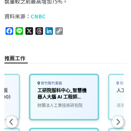
裝量較之前最高增加75%。
資料來源：
CNBC
F
L
X
T
L
C
a
i
h
i
o
c
n
r
n
p
e
e
e
k
y
推薦工作
b
a
e
L
o
d
d
i
o
s
I
n
k
n
k
新竹縣竹東鎮
桃園市
慧製
工研院服科中心_智慧機
人工智
00)
器人大腦 AI 工程師
(A000新竹/台南)
院
財團法人工業技術研究院
鴻洺科