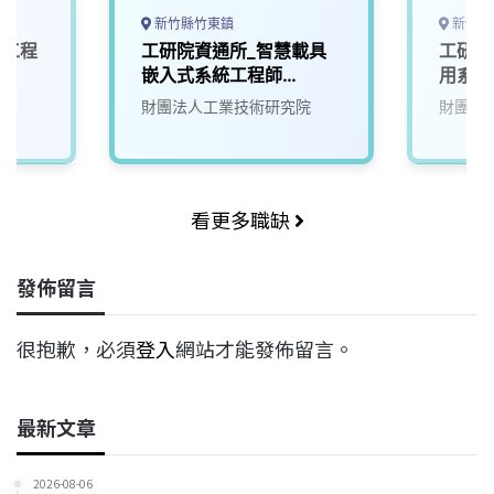
新竹縣竹東鎮
新竹縣
計工程
工研院資通所_智慧載具
工研院
嵌入式系統工程師
用系統
(U303)
財團法人工業技術研究院
財團法
看更多職缺
發佈留言
很抱歉，必須
登入
網站才能發佈留言。
最新文章
2026-08-06