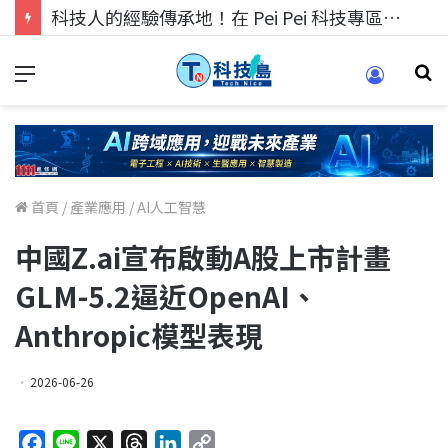
科技人的經驗傳承地！在 Pei Pei 科技專區，與學弟妹交流最硬核的技術
首頁
/
產業應用
/
AI人工智慧
中國Z.ai宣布啟動A股上市計畫
GLM-5.2逼近OpenAI、
Anthropic模型表現
2026-06-26
F
L
X
T
L
C