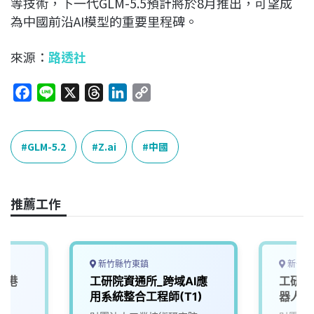
等技術，下一代GLM-5.5預計將於8月推出，可望成
為中國前沿AI模型的重要里程碑。
來源：
路透社
F
L
X
T
L
C
a
i
h
i
o
c
n
r
n
p
e
e
e
k
y
GLM-5.2
Z.ai
中國
b
a
e
L
o
d
d
i
o
s
I
n
推薦工作
k
n
k
新竹縣竹東鎮
新竹縣
南港
工研院資通所_跨域AI應
工研院
用系統整合工程師(T1)
器人大腦
(A00