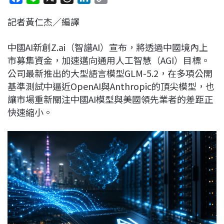
a
i
h
i
o
記者黃仁杰／編譯
c
n
r
n
p
e
e
e
k
y
中國AI新創Z.ai（智譜AI）宣布，將透過中國境內上
b
a
e
L
市募集資金，加速邁向通用人工智慧（AGI）目標。
o
d
d
i
公司最新推出的大型語言模型GLM-5.2，在多項公開
o
s
I
n
基準測試中逼近OpenAI與Anthropic的頂尖模型，也
k
n
k
讓市場重新關注中國AI模型與美國領先業者的差距正
快速縮小。