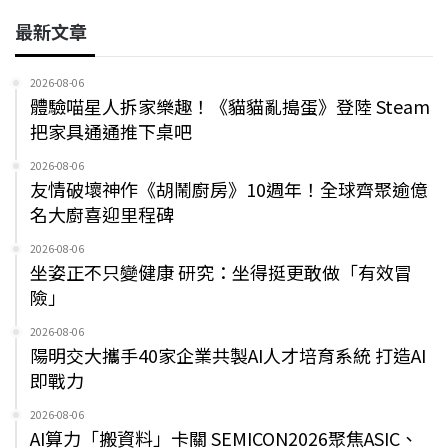
最新文章
2026-08-06
體驗喵星人拆家樂趣！《貓貓亂搗蛋》登陸 Steam
把家具通通推下桌吧
2026-08-06
友情破壞神作《胡鬧廚房》10週年！全球齊聚逾億
名大廚喜迎里程碑
2026-08-06
坐姿正不只變健康 研究：坐得挺更敢做「有效冒
險」
2026-08-06
陽明交大攜手40家企業共製AI人才培育系統 打造AI
即戰力
2026-08-06
AI算力「搬資料」卡關 SEMICON2026聚焦ASIC、