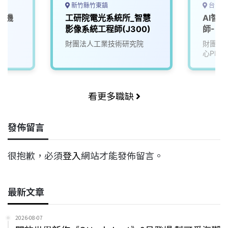
新竹縣竹東鎮
台中市
慧機
工研院電光系統所_智慧
AI智
影像系統工程師(J300)
師-U2
院
財團法人工業技術研究院
財團法
心PMC
看更多職缺
發佈留言
很抱歉，必須
登入
網站才能發佈留言。
最新文章
2026-08-07