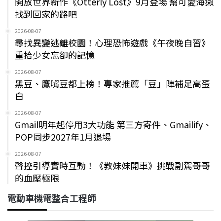
開放世界新作《Otterly Lost》9月登場 幫可愛海獺
找到回家的路吧
2026-08-07
尋找異變逃離校園！心理恐怖遊戲《午夜晚自習》
重拾少女忘卻的記憶
2026-08-07
黑豆、鷹嘴豆都上榜！專家推薦「豆」陣補足高蛋
白
2026-08-07
Gmail明年起停用3大功能 第三方寄件、Gmailify、
POP同步2027年1月退場
2026-08-07
聲控引導實時互動！《教妹妹開車》挑戰副駕哥哥
的血壓極限
電動車機電整合工程師