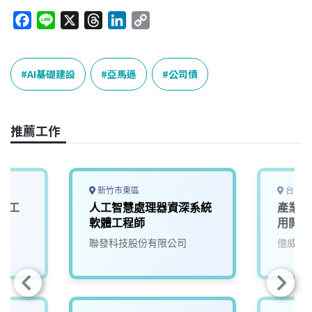
F
L
X
T
L
C
a
i
h
i
o
c
n
r
n
p
e
e
e
k
y
AI基礎建設
亞馬遜
公司債
b
a
e
L
o
d
d
i
o
s
I
n
推薦工作
k
n
k
新竹市東區
台中市
與人工
人工智慧處理器資深系統
產業應
軟體工程師
用開發
聯發科技股份有限公司
億威電