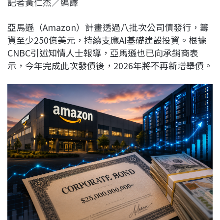
記者黃仁杰／編譯
c
n
r
n
p
e
e
e
k
y
亞馬遜（Amazon）計畫透過八批次公司債發行，籌
b
a
e
L
資至少250億美元，持續支應AI基礎建設投資。根據
o
d
d
i
CNBC引述知情人士報導，亞馬遜也已向承銷商表
o
s
I
n
示，今年完成此次發債後，2026年將不再新增舉債。
k
n
k