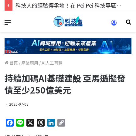
科技人的經驗傳承地！在 Pei Pei 科技專區，與學弟妹交流最硬核的技術
首頁
/
產業應用
/
AI人工智慧
持續加碼AI基礎建設 亞馬遜擬發
債至少250億美元
2026-07-08
F
L
X
T
L
C
a
i
h
i
o