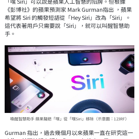
「嘿 Siri」可以說是蘋果人工智慧的招牌。但根據
c
n
r
n
p
《彭博社》的蘋果預測家 Mark Gurman指出 ，蘋果
e
e
e
k
y
希望將 Siri 的觸發短語從「Hey Siri」改為「Siri」。
b
a
e
L
這代表著用戶只需要說「Siri」，就可以叫醒智慧助
o
d
d
i
手。
o
s
I
n
k
n
k
喚醒智慧助手 蘋果擬把「嘿」從「嘿Siri」移除（示意圖：123RF）
Gurman 指出，過去幾個月以來蘋果一直在研究這一