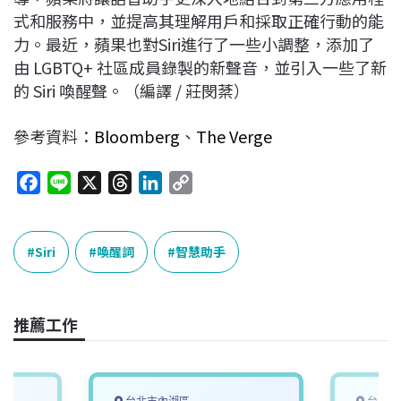
式和服務中，並提高其理解用戶和採取正確行動的能
力。最近，蘋果也對Siri進行了一些小調整，添加了
由 LGBTQ+ 社區成員錄製的新聲音，並引入一些了新
的 Siri 喚醒聲。（編譯 / 莊閔棻）
參考資料：
Bloomberg
、
The Verge
F
L
X
T
L
C
a
i
h
i
o
c
n
r
n
p
e
e
e
k
y
Siri
喚醒詞
智慧助手
b
a
e
L
o
d
d
i
o
s
I
n
推薦工作
k
n
k