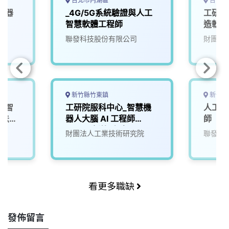
台北市內湖區
台中市
機器
_4G/5G系統驗證與人工
工研院
4)
智慧軟體工程師
造軟體
院
聯發科技股份有限公司
財團法
新竹縣竹東鎮
新竹市
I智
工研院服科中心_智慧機
人工智
算法工
器人大腦 AI 工程師
師
(A000新竹/台南)
院
財團法人工業技術研究院
聯發科
看更多職缺
發佈留言