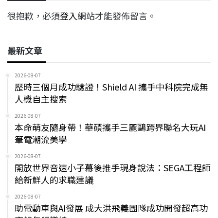
很抱歉，必須
登入
網站才能發佈留言。
最新文章
2026-08-07
歷時三個月成功驗證！Shield AI 攜手中科院完成無
人機自主搜索
2026-08-07
本命萌友隨身帶！華碩攜手三麗鷗跨界聯名大玩AI
筆電潮流美學
2026-08-07
開放世界音速小子幕後推手現身說法：SEGA工程師
給新鮮人的求職建議
2026-08-07
助電動車與AI發展 成大洪飛義團隊成功開發超高功