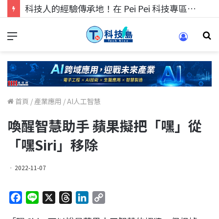
科技人的經驗傳承地！在 Pei Pei 科技專區，與學弟妹交流最硬核的技術
首頁
/
產業應用
/
AI人工智慧
喚醒智慧助手 蘋果擬把「嘿」從
「嘿Siri」移除
2022-11-07
F
L
X
T
L
C
a
i
h
i
o