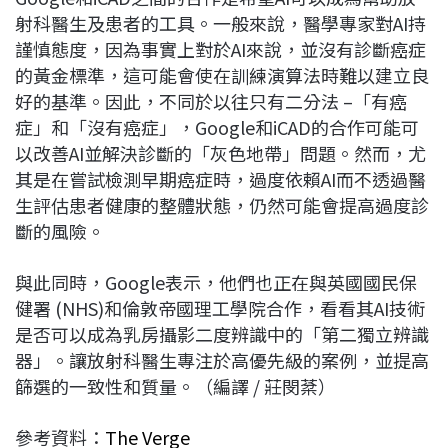
射科醫生及患者的工具。一般來說，醫學專家對AI持
謹慎態度，因為事實上對於AI來說，並沒有診斷癌症
的黃金標準，這可能會使在訓練演算法時難以建立良
好的基準。因此，不同於以往只有二分法 –「有癌
症」和「沒有癌症」，Google和iCAD的合作可能可
以改善AI並解決診斷的「灰色地帶」問題。然而，尤
其是在嘗試檢測早期癌症時，過度依賴AI而不透過醫
生評估患者健康的整體狀態，仍然可能會提高過度診
斷的風險。
與此同時，Google表示，他們也正在與英國國民保
健署 (NHS)和倫敦帝國理工學院合作，看看其AI技術
是否可以成為乳房攝影二度辨識中的「第二獨立辨識
器」。讓放射科醫生專注於高優先級的案例，並提高
篩選的一致性和質量。（編譯 / 莊閔棻）
參考資料：
The Verge