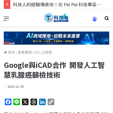
科技人的經驗傳承地！在 Pei Pei 科技專區，與學弟妹交流最硬核的技術
首頁
/
產業應用
/
AI人工智慧
Google與iCAD合作 開發人工智
慧乳腺癌篩檢技術
2022-11-29
F
L
X
T
L
C
a
i
h
i
o