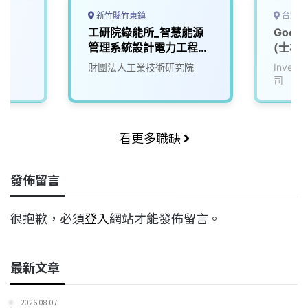
新竹縣竹東鎮
台北市
師
工研院綠能所_智慧能源
Goog
管理系統設計電力工程師
(士林)
(U200)
財團法人工業技術研究院
Inve
司
看更多職缺
發佈留言
很抱歉，必須
登入
網站才能發佈留言。
最新文章
2026-08-07