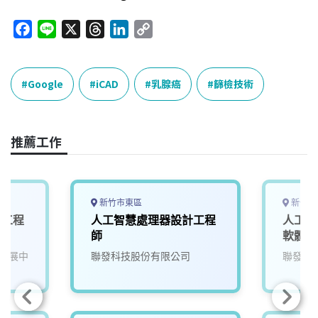
F
L
X
T
L
C
a
i
h
i
o
c
n
r
n
p
e
e
e
k
y
Google
iCAD
乳腺癌
篩檢技術
b
a
e
L
o
d
d
i
o
s
I
n
推薦工作
k
n
k
新竹市東區
新竹市
發工程
人工智慧處理器設計工程
人工智
師
軟體工
發展中
聯發科技股份有限公司
聯發科