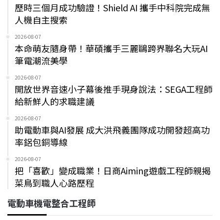
歷時三個月成功驗證！Shield AI 攜手中科院完成無
人機自主搜索
2026-08-07
本命萌友隨身帶！華碩攜手三麗鷗跨界聯名大玩AI
筆電潮流美學
2026-08-07
開放世界音速小子幕後推手現身說法：SEGA工程師
給新鮮人的求職建議
2026-08-07
助電動車與AI發展 成大洪飛義團隊成功開發超高功
率鋁包銅導線
2026-08-07
把「喜歡」變成職業！日商Aiming遊戲工程師親揭
菜鳥到職人心路歷程
電動車機電整合工程師