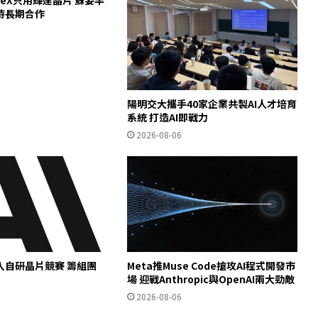
ceX只用輝達晶片 蘇姿丰
待長期合作
陽明交大攜手40家企業共製AI人才培育
系統 打造AI即戰力
2026-08-06
c加入自研晶片競賽 籌組團
Meta推Muse Code搶攻AI程式開發市
場 迎戰Anthropic與OpenAI兩大勁敵
2026-08-06