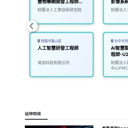
04)
慧物聯網開發工程師
影像系統
(S300)
究院
財團法人工業技術研究院
財團法人
桃園市龜山區
台中市西
慧運算
人工智慧研發工程師
AI智慧
02)
程師-U2
究院
鴻洺科技有限公司
財團法人
中心PMC
延伸閱讀