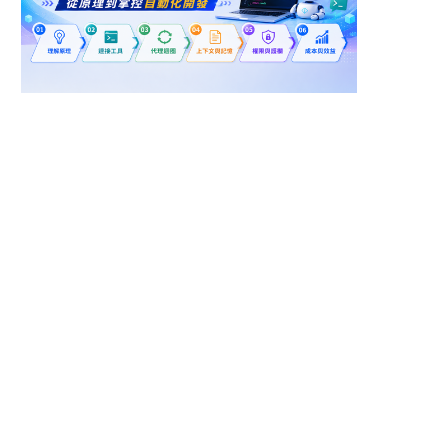
台北市內湖區
新竹縣竹東鎮
_4G/5G系統驗證與人
工研院服科中心_智慧機