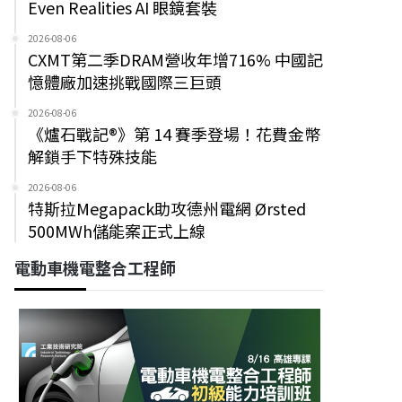
Even Realities AI 眼鏡套裝
2026-08-06
CXMT第二季DRAM營收年增716% 中國記
憶體廠加速挑戰國際三巨頭
2026-08-06
《爐石戰記®》第 14 賽季登場！花費金幣
解鎖手下特殊技能
2026-08-06
特斯拉Megapack助攻德州電網 Ørsted
500MWh儲能案正式上線
電動車機電整合工程師