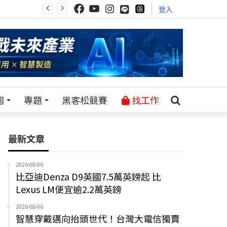
登入
園
專題
黑客松競賽
找工作
最新文章
2026-08-06
比亞迪Denza D9英國7.5萬英鎊起 比
Lexus LM便宜逾2.2萬英鎊
2026-08-06
智慧穿戴邁向抬頭世代！台灣大電信獨賣