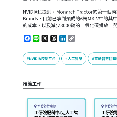
NVIDIA也提到，Monarch Tractor的第一
Brands，目前已拿到預購的6輛MK-V中的其
的成本，以及減少3000磅的二氧化碳排放
F
L
X
T
L
C
a
i
h
i
o
c
n
r
n
p
e
e
e
k
y
NVIDIA控制平台
人工智慧
電動智慧耕耘
b
a
e
L
o
d
d
i
o
s
I
n
推薦工作
k
n
k
新竹縣竹東鎮
新竹縣竹
慧機器
工研院服科中心_人工智
工研院