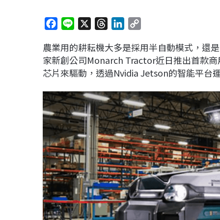
F
L
X
T
L
C
a
i
h
i
o
農業用的耕耘機大多是採用半自動模式，還是
c
n
r
n
p
家新創公司Monarch Tractor近日推出首款
e
e
e
k
y
芯片來驅動，透過Nvidia Jetson的智
b
a
e
L
o
d
d
i
o
s
I
n
k
n
k