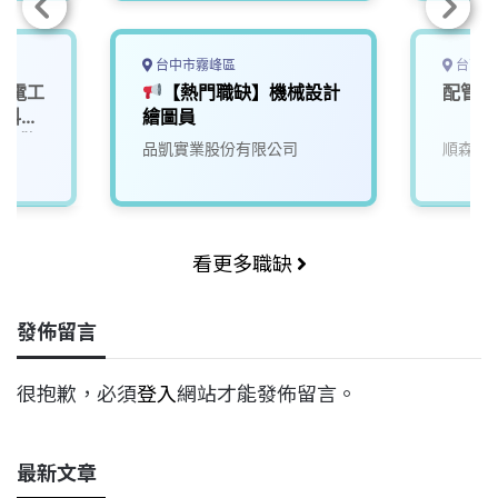
台中市霧峰區
台南市
_配電工
【熱門職缺】機械設計
配管工
部科學
繪圖員
宿，歡
品凱實業股份有限公司
順森科
您加
看更多職缺
發佈留言
很抱歉，必須
登入
網站才能發佈留言。
最新文章