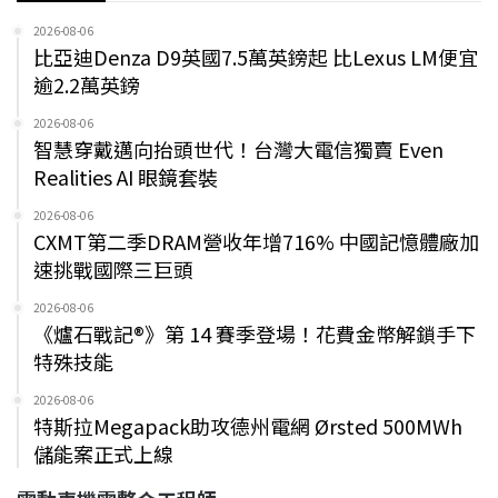
2026-08-06
比亞迪Denza D9英國7.5萬英鎊起 比Lexus LM便宜
逾2.2萬英鎊
2026-08-06
智慧穿戴邁向抬頭世代！台灣大電信獨賣 Even
Realities AI 眼鏡套裝
2026-08-06
CXMT第二季DRAM營收年增716% 中國記憶體廠加
速挑戰國際三巨頭
2026-08-06
《爐石戰記®》第 14 賽季登場！花費金幣解鎖手下
特殊技能
2026-08-06
特斯拉Megapack助攻德州電網 Ørsted 500MWh
儲能案正式上線