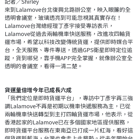
記者／Shirley
c
n
r
n
p
來到Lalamove台北復興北路辦公室，映入眼簾的全
e
e
e
k
y
透明會議室，玻璃透亮到可能忽視其真實存在！
b
a
e
L
Lalamove台灣總經理丁彥宇接受專訪表示，
o
d
d
i
Lalamove從過去兩輪機車快送服務，改進攻四輪貨
o
s
I
n
運市場，希望以科技改變傳統貨運，提供即時媒合平
k
n
k
台，全天服務、專件專送，透過GPS衛星即時定位追
蹤，貨到哪兒，靠手機APP完全掌握，就像辦公室全
透明的會議室，看得一清二楚。
貨運量倍增今年已成長六成
「我們定位是即時貨運平台」，專訪中丁彥宇再三強
調Lalamove不再是初期以機車快遞服務為主，已從
兩輪機車快送轉型到主打四輪貨運市場，他表示，從
香港起家的Lalamove已在多個國家地區提供服務，
即時貨運平台服務在東南亞已打成一片紅海，看好這
個貨運新藍海，台灣也會走上此趨勢。從去年開始台