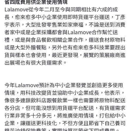
省四成費用供企業使用情境
Lalamove從今年二月至今與同期相比有六成的成
長，愈來愈多中小企業使用即時貨運平台運送，丁彥
宇表示，大型批發零售業如家樂福，不論是送到消費
者家中或是企業採購都會與Lalamove合作幫忙送
禮，或是與食品餐飲相關企業合作，運送食材原物料
或是大型外膾餐點，另外也有愈來愈多科技業要趕出
貨與樣本也會使用，最近更發現，展覽的策展廠商進
出展場也有很大貨運需求。
今年Lalamove預計為中小企業發覺並創造更多使用
情境，用科技改變貨並協助中小企業成長，他表示，
像很多連鎖飲料店跟餐飲業一樣也需要將原物料配送
各分店，但可能沒想到用貨運平台配送，有貨運需求
行業非常多十分多元，將推廣使用情境，打包給中小
企業，讓運送更科技化，不但方便且節省下自己養司
機花油錢保險費等，實際計算可節省下四成費用。