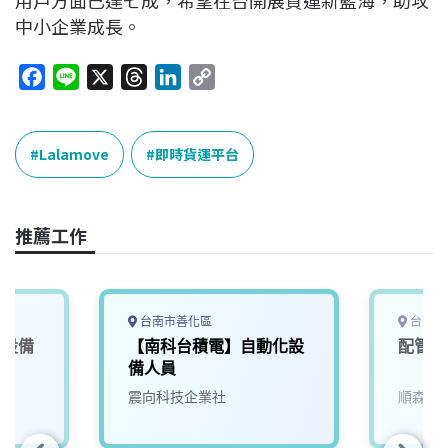
中小企業成長。
F
L
X
T
L
C
a
i
h
i
o
c
n
r
n
p
e
e
e
k
y
Lalamove
即時貨運平台
b
a
e
L
o
d
d
i
o
s
I
n
推薦工作
k
n
k
台南市善化區
台南市
化設備
【南科台積電】自動化設
配管拉
備人員
震向科技企業社
順森科