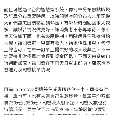
而且可透過平台的智慧型系統，像訂單分布熱點區域
及訂單分布重要時段，以時間與空間分布去告訴司機
大哥們該怎麼樣移動到熱區，有哪些時間點需求人較
多，讓媒合情況做更好，讓消費者不必再等待，像不
良天氣如下雨，也有鼓勵機制，用階段性任務提供給
司機，讓司機每一單都有收入，講求彈性接單，何時
上線皆可，在單一訂單上提供好的收入及獎金，不一
定要接非常多單才會達到獎金門檻，下雨天由系統自
行判斷加值，讓司機在下雨天每單更好賺，店家也不
會遇到沒司機接單情況。
目前Lalamove司機兼任或專職各佔一半，司機有空
接一單也可，也有人當自己生意經營，貨車平均客單
價750元到850元，司機收入很不錯，司機人數也有
持續成長，男生佔了75%到80%，年齡層從22歲到