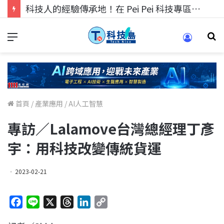
科技人找工作，就到TECH+ 科技專區!
首頁
/
產業應用
/
AI人工智慧
專訪／Lalamove台灣總經理丁彥
宇：用科技改變傳統貨運
2023-02-21
F
L
X
T
L
C
a
i
h
i
o