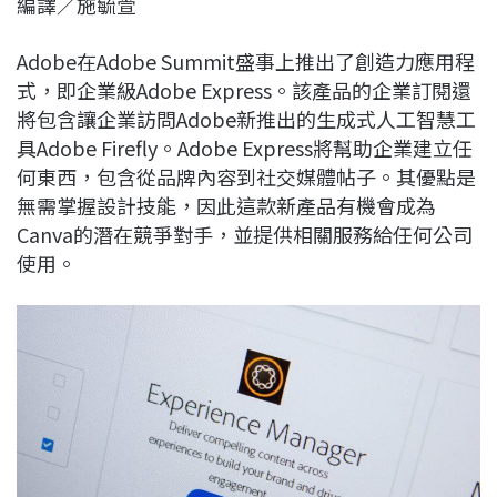
編譯／施毓萱
c
n
r
n
p
e
e
e
k
y
Adobe在Adobe Summit盛事上推出了創造力應用程
b
a
e
L
式，即企業級Adobe Express。該產品的企業訂閱還
o
d
d
i
將包含讓企業訪問Adobe新推出的生成式人工智慧工
o
s
I
n
具Adobe Firefly。Adobe Express將幫助企業建立任
k
n
k
何東西，包含從品牌內容到社交媒體帖子。其優點是
無需掌握設計技能，因此這款新產品有機會成為
Canva的潛在競爭對手，並提供相關服務給任何公司
使用。