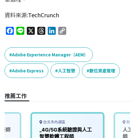
資料來源:
TechCrunch
F
L
X
T
L
C
a
i
h
i
o
c
n
r
n
p
e
e
e
k
y
Adobe Experience Manager（AEM）
b
a
e
L
o
d
d
i
Adobe Express
人工智慧
數位資產管理
o
s
I
n
k
n
k
推薦工作
台北市內湖區
新竹市
分析師
_4G/5G系統驗證與人工
人工智
智慧軟體工程師
師