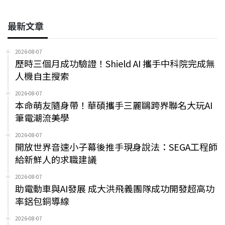
最新文章
2026-08-07
歷時三個月成功驗證！Shield AI 攜手中科院完成無
人機自主搜索
2026-08-07
本命萌友隨身帶！華碩攜手三麗鷗跨界聯名大玩AI
筆電潮流美學
2026-08-07
開放世界音速小子幕後推手現身說法：SEGA工程師
給新鮮人的求職建議
2026-08-07
助電動車與AI發展 成大洪飛義團隊成功開發超高功
率鋁包銅導線
2026-08-07