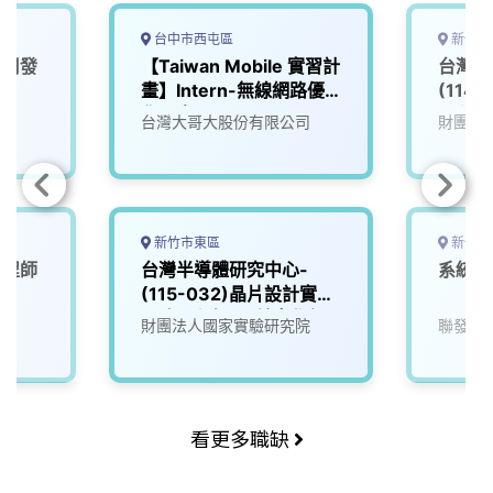
台中市西屯區
新竹市
應用發
【Taiwan Mobile 實習計
台灣半
畫】Intern-無線網路優
(114
化 – 中區
工程師
台灣大哥大股份有限公司
財團法
新竹市東區
新竹市
工程師
台灣半導體研究中心-
系統單
(115-032)晶片設計實作
服務工程師_晶片實作組
財團法人國家實驗研究院
聯發科
看更多職缺