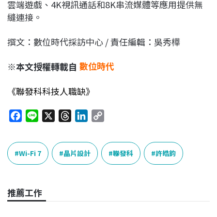
雲端遊戲、4K視訊通話和8K串流媒體等應用提供無
縫連接。
撰文：數位時代採訪中心 / 責任編輯：吳秀樺
※本文授權轉載自
數位時代
《聯發科科技人職缺》
F
L
X
T
L
C
a
i
h
i
o
c
n
r
n
p
e
e
e
k
y
Wi-Fi 7
晶片設計
聯發科
許皓鈞
b
a
e
L
o
d
d
i
o
s
I
n
推薦工作
k
n
k