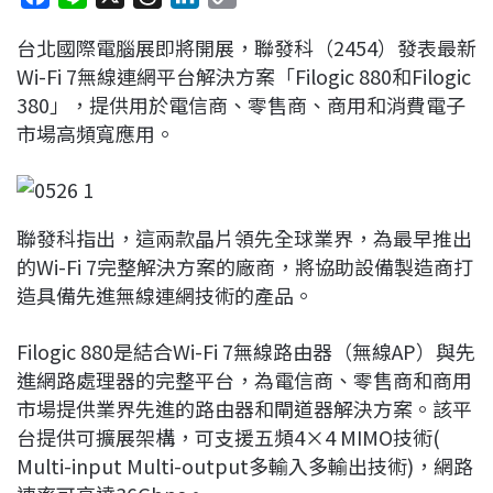
a
i
h
i
o
台北國際電腦展即將開展，聯發科（2454）發表最新
c
n
r
n
p
Wi-Fi 7無線連網平台解決方案「Filogic 880和Filogic
e
e
e
k
y
380」，提供用於電信商、零售商、商用和消費電子
b
a
e
L
市場高頻寬應用。
o
d
d
i
o
s
I
n
k
n
k
聯發科指出，這兩款晶片領先全球業界，為最早推出
的Wi-Fi 7完整解決方案的廠商，將協助設備製造商打
造具備先進無線連網技術的產品。
Filogic 880是結合Wi-Fi 7無線路由器（無線AP）與先
進網路處理器的完整平台，為電信商、零售商和商用
市場提供業界先進的路由器和閘道器解決方案。該平
台提供可擴展架構，可支援五頻4×4 MIMO技術(
Multi-input Multi-output多輸入多輸出技術)，網路