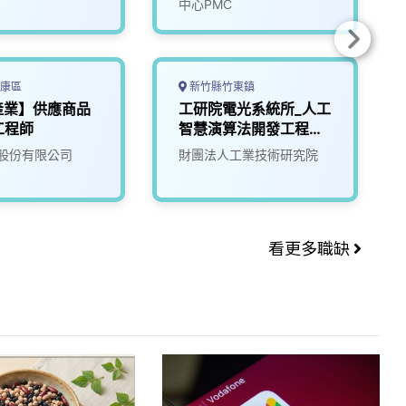
中心PMC
康區
新竹縣竹東鎮
產業】供應商品
工研院電光系統所_人工
工程師
智慧演算法開發工程師
(T200/T300/T400/T
股份有限公司
財團法人工業技術研究院
500/大語言模型、自駕
模擬)
看更多職缺