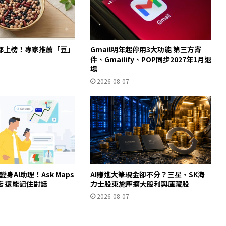
都上榜！專家推薦「豆」
Gmail明年起停用3大功能 第三方寄
件、Gmailify、POP同步2027年1月退
場
2026-08-07
ps變身AI助理！Ask Maps
AI賺進大筆現金卻不分？三星、SK海
店 還能記住對話
力士股東施壓擴大股利與庫藏股
2026-08-07