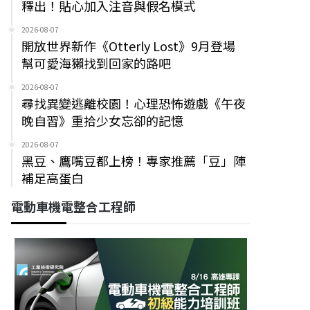
釋出！貼心加入注音與假名模式
2026-08-07
開放世界新作《Otterly Lost》9月登場
幫可愛海獺找到回家的路吧
2026-08-07
尋找異變逃離校園！心理恐怖遊戲《午夜
晚自習》重拾少女忘卻的記憶
2026-08-07
黑豆、鷹嘴豆都上榜！專家推薦「豆」陣
補足高蛋白
電動車機電整合工程師