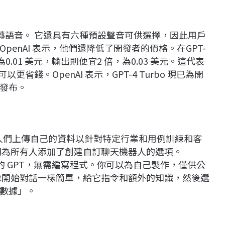
圖像和文字轉語音。 它還具有六種預設聲音可供選擇，因此用戶
enAI 表示，他們還降低了開發者的價格。在GPT-
，為0.01 美元，輸出則便宜2 倍，為0.03 美元。這代表
省錢。OpenAI 表示，GPT-4 Turbo 現已為開
發布。
品是人們上傳自己的資料以針對特定行業和用例訓練和客
司為所有人添加了創建自訂聊天機器人的選項。
己的 GPT，無需編寫程式。你可以為自己製作，僅供公
像開始對話一樣簡單，給它指令和額外的知識，然後選
數據」。