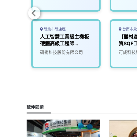
新北市新店區
台南市永
86主
人工智慧工業級主機板
【醫材
程師
硬體高級工程師
質SQE
(NVPD)
司
研揚科技股份有限公司
可成科技
延伸閱讀