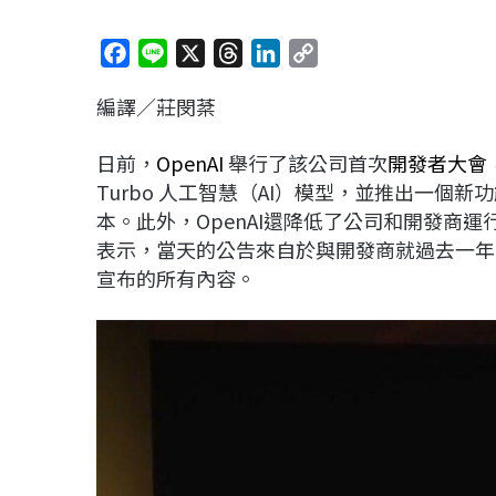
F
L
X
T
L
C
a
i
h
i
o
編譯／莊閔棻
c
n
r
n
p
e
e
e
k
y
日前，
OpenAI
舉行了該公司首次
開發者大會
b
a
e
L
Turbo 人工智慧（AI）模型，並推出一個
o
d
d
i
本。此外，OpenAI還降低了公司和開發商運行其
o
s
I
n
表示，當天的公告來自於與開發商就過去一年的
k
n
k
宣布的所有內容。