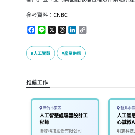
參考資料：
CNBC
F
L
X
T
L
C
a
i
h
i
o
c
n
r
n
p
e
e
e
k
y
人工智慧
產業供應
b
a
e
L
o
d
d
i
o
s
I
n
推薦工作
k
n
k
新竹市東區
新北市泰
證與人
人工智慧處理器設計工
人工智
師
程師
心誠徵A
司
聯發科技股份有限公司
明志科技