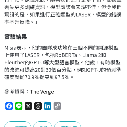
丟失更多訓練資訊，模型應該會表現不佳，但令我們
驚訝的是，如果進行正確類型的LASER，模型的錯誤
率不升反降。」
實驗結果
Misra表示，他的團隊成功地在三個不同的開源模型
上使用了LASER，包括RoBERTa、Llama 2和
Eleuther的GPT-J等大型語言模型。他說，有時模型
的改進可提高20到30個百分點，例如GPT-J的預測準
確度就從70.9％提高到97.5％。
參考資料：
The Verge
F
L
X
T
L
C
a
i
h
i
o
c
n
r
n
p