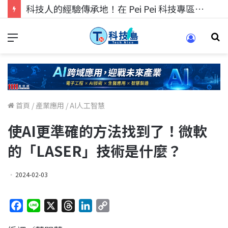
科技人的經驗傳承地！在 Pei Pei 科技專區，與學弟妹交流最硬核的技術
首頁
/
產業應用
/
AI人工智慧
使AI更準確的方法找到了！微軟
的「LASER」技術是什麼？
2024-02-03
F
L
X
T
L
C
a
i
h
i
o