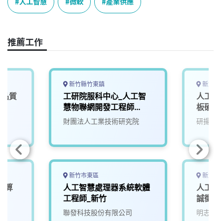
e
e
e
k
y
人工智慧
微軟
產業供應
b
a
e
L
o
d
d
i
o
s
I
n
推薦工作
k
n
k
新竹縣竹東鎮
新北市
商品質
工研院服科中心_人工智
人工智
慧物聯網開發工程師
板硬體
(S300)
財團法人工業技術研究院
研揚科
新竹市東區
新北市
運算
人工智慧處理器系統軟體
人工智
)
工程師_新竹
誠徵A
院
聯發科技股份有限公司
明志科