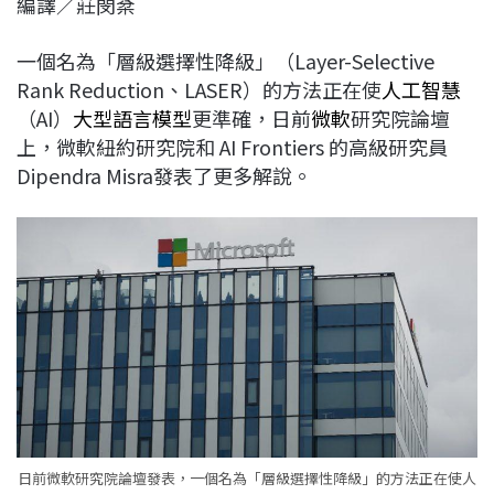
編譯／莊閔棻
c
n
r
n
p
e
e
e
k
y
一個名為「層級選擇性降級」（Layer-Selective
b
a
e
L
Rank Reduction、LASER）的方法正在使
人工智慧
o
d
d
i
（AI）
大型語言模型
更準確，日前
微軟
研究院論壇
o
s
I
n
上，微軟紐約研究院和 AI Frontiers 的高級研究員
k
n
k
Dipendra Misra發表了更多解說。
日前微軟研究院論壇發表，一個名為「層級選擇性降級」的方法正在使人