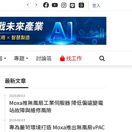
登入
園
專題
討論區
找工作
最新文章
2026-08-03
Moxa推無風扇工業伺服器 降低偏遠變電
站故障與維修風險
2026-08-03
專為嚴苛環境打造 Moxa推出無風扇vPAC