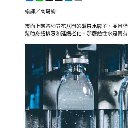
a
i
h
i
o
編譯／高晟鈞
c
n
r
n
p
e
e
e
k
y
市面上有各種五花八門的
礦泉水
牌子，並且標
b
a
e
L
幫助身體
排毒
和
延緩老化
。那麼鹼性水是真有
o
d
d
i
o
s
I
n
k
n
k