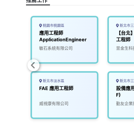
k
n
k
桃園市桃園區
新北市三
用工程
應用工程師
【台北
ApplicationEngineer
工程師
司
敏石系統有限公司
昱金生科
新北市淡水區
新北市三
電系統
FAE 應用工程師
設備應用
F)
威視康有限公司
勤友企業