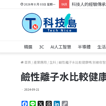
科技人的經驗傳承地
2026年 8 月 03日 星期一
快訊
精選
3C
AI人工智慧
半導體
生活
首頁
/
產業應用
/
生科
/
鹼性離子水比較健康嗎 別被收
鹼性離子水比較健康
2024-09-21
F
L
X
T
L
C