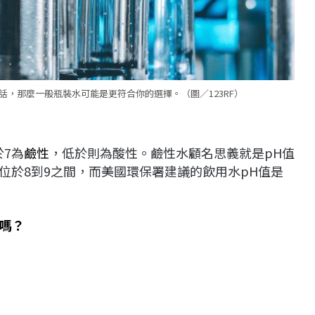
，那麼一般瓶裝水可能是更符合你的選擇。（圖／123RF）
7為
鹼性
，低於則為酸性。鹼性水顧名思義就是pH值
位於8到9之間，而美國環保署建議的飲用水pH值是
嗎？