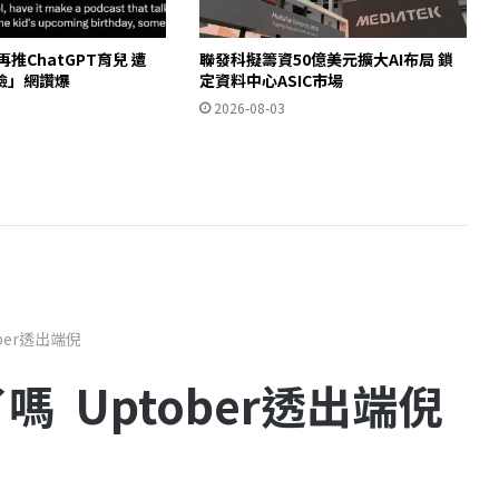
n再推ChatGPT育兒 遭
聯發科擬籌資50億美元擴大AI布局 鎖
臉」網讚爆
定資料中心ASIC市場
2026-08-03