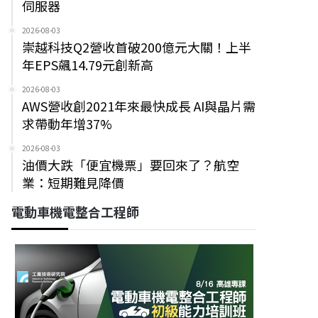
伺服器
2026-08-03
崇越科技Q2營收首破200億元大關！上半
年EPS飆14.79元創新高
2026-08-03
AWS營收創2021年來最快成長 AI與晶片需
求帶動年增37%
2026-08-03
油價大跌「便宜機票」要回來了？航空
業：短期難見降價
電動車機電整合工程師