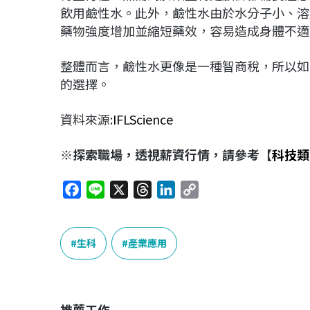
飲用鹼性水。此外，鹼性水由於水分子小、溶
藥物強度增加並縮短藥效，容易造成身體不適
整體而言，鹼性水更像是一種智商稅，所以如
的選擇。
資料來源:
IFLScience
※探索職場，透視薪資行情，請參考【
科技類
F
L
X
T
L
C
a
i
h
i
o
c
n
r
n
p
e
e
e
k
y
生科
產業應用
b
a
e
L
o
d
d
i
o
s
I
n
推薦工作