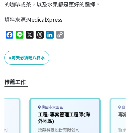
的咖啡或茶，以及水果都是更好的選擇。
資料來源:
MedicalXpress
F
L
X
T
L
C
a
i
h
i
o
c
n
r
n
p
e
e
e
k
y
每天必須喝八杯水
b
a
e
L
o
d
d
i
o
s
I
n
推薦工作
k
n
k
桃園市大園區
台中市
工程-專案管理工程師(海
專案工
外地區)
公司
臻鼎科技股份有限公司
新承系