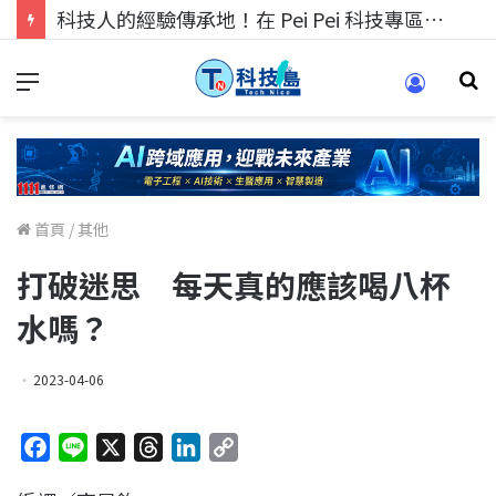
科技人的經驗傳承地！在 Pei Pei 科技專區，與學弟妹交流最硬核的技術
首頁
/
其他
打破迷思 每天真的應該喝八杯
水嗎？
2023-04-06
F
L
X
T
L
C
a
i
h
i
o