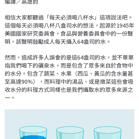
編譯／高晟鈞
c
n
r
n
p
e
e
e
k
y
相信大家都聽過「每天必須喝八杯水」這項說法吧。
b
a
e
L
這個每天必須喝八杯八盎司水的想法，起源於1945年
o
d
d
i
美國國家研究委員會，食品與營養委員會中的一份聲
o
s
I
n
明，該聲明鼓勵成人每天攝入64盎司的水。
k
n
k
然而，造成許多人誤會的是這64盎司的水，並不單單
指我們喝下的礦泉水，而是包含了眾多來自於食物中
的水分。包含了蔬菜、水果（西瓜、黃瓜的含水量甚
至高達90%），而料理中的湯品、或是燉菜這些會吸
收水分的料理方式同樣也是我們攝取水的眾多來源之
一。