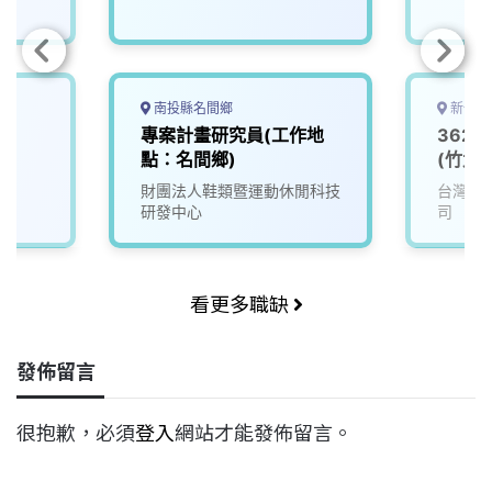
南投縣名間鄉
新竹縣
專案計畫研究員(工作地
362
點：名間鄉)
(竹北)
財團法人鞋類暨運動休閒科技
台灣矽
研發中心
司
看更多職缺
發佈留言
很抱歉，必須
登入
網站才能發佈留言。