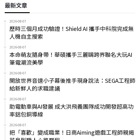
最新文章
2026-08-07
歷時三個月成功驗證！Shield AI 攜手中科院完成無
人機自主搜索
2026-08-07
本命萌友隨身帶！華碩攜手三麗鷗跨界聯名大玩AI
筆電潮流美學
2026-08-07
開放世界音速小子幕後推手現身說法：SEGA工程師
給新鮮人的求職建議
2026-08-07
助電動車與AI發展 成大洪飛義團隊成功開發超高功
率鋁包銅導線
2026-08-07
把「喜歡」變成職業！日商Aiming遊戲工程師親揭
菜鳥到職人心路歷程