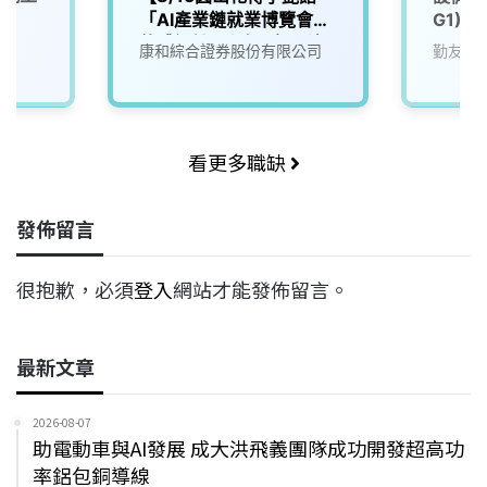
「AI產業鏈就業博覽會」
G1)
軟體設計工程師(應用科)
康和綜合證券股份有限公司
勤友企
看更多職缺
發佈留言
很抱歉，必須
登入
網站才能發佈留言。
最新文章
2026-08-07
助電動車與AI發展 成大洪飛義團隊成功開發超高功
率鋁包銅導線