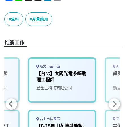
a
i
h
i
o
c
n
r
n
p
e
e
e
k
y
生科
產業應用
b
a
e
L
o
d
d
i
o
s
I
n
推薦工作
k
n
k
新北市三重區
新北市
電整
【台北】太陽光電系統助
設備應
理工程師
公司
昱金生科技有限公司
勤友企
台北市信義區
新竹市
系統工
【8/15圓山花博爭艷館-
設備應