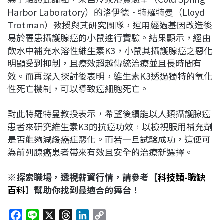
Harbor Laboratory）的洛伊德．特羅特曼（Lloyd
Trotman）教授與其研究團隊，運用經過基因改造後
易於罹患攝護腺癌的小鼠進行實驗。結果顯示，經由
飲水中補充水溶性維生素K3，小鼠其攝護腺癌之惡化
明顯受到抑制，且療效超越傳統治療並且長時間有
效。而再深入探討後表明，維生素K3透過獨特的氧化
性死亡機制，可以導致癌細胞死亡。
對此特羅特曼教授表示，希望後續能以人類攝護腺癌
患者來研究維生素K3的抗癌功效，以檢視服用補充劑
是否能夠減緩癌症惡化。而若一旦試驗成功，這便可
為前列腺癌患者帶來有效且安全的治療新選擇。
※探索職場，透視薪資行情，請參考【
科技類-職缺
百科
】幫助你找到最適合的舞台！
F
L
X
T
L
C