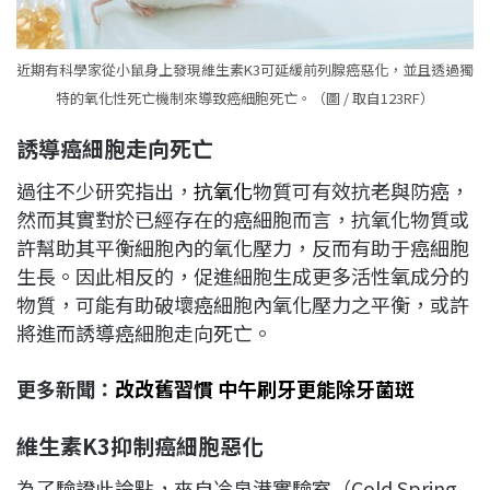
近期有科學家從小鼠身上發現維生素K3可延緩前列腺癌惡化，並且透過獨
特的氧化性死亡機制來導致癌細胞死亡。（圖 / 取自123RF）
誘導癌細胞走向死亡
過往不少研究指出，
抗氧化
物質可有效抗老與防癌，
然而其實對於已經存在的癌細胞而言，抗氧化物質或
許幫助其平衡細胞內的氧化壓力，反而有助于癌細胞
生長。因此相反的，促進細胞生成更多活性氧成分的
物質，可能有助破壞癌細胞內氧化壓力之平衡，或許
將進而誘導癌細胞走向死亡。
更多新聞：
改改舊習慣 中午刷牙更能除牙菌斑
維生素K3
抑制癌細胞惡化
為了驗證此論點，來自冷泉港實驗室（Cold Spring