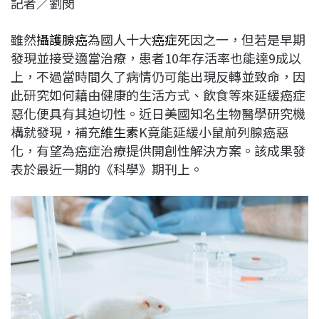
記者／劉閔
c
n
r
n
p
e
e
e
k
y
雖然
攝護腺癌
為國人十大
癌症
死因之一，但若是早期
b
a
e
L
發現並接受適當治療，患者10年存活率也能達9成以
o
d
d
i
上，不過當時間久了病情仍可能出現反轉並致命，因
o
s
I
n
此研究如何藉由健康的生活方式、飲食等來延緩癌症
k
n
k
惡化便具有其迫切性。近日美國知名生物醫學研究機
構就發現，補充
維生素
K竟能延緩小鼠前列腺癌惡
化，有望為癌症治療提供開創性解決方案。該成果發
表於最近一期的《科學》期刊上。