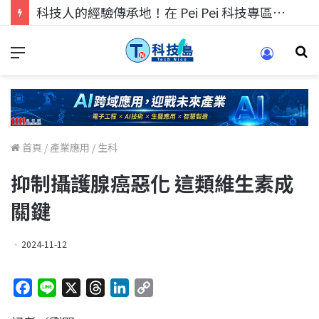
科技人找工作，就到TECH+ 科技專區!
首頁
/
產業應用
/
生科
抑制攝護腺癌惡化 這類維生素成
關鍵
2024-11-12
F
L
X
T
L
C
a
i
h
i
o