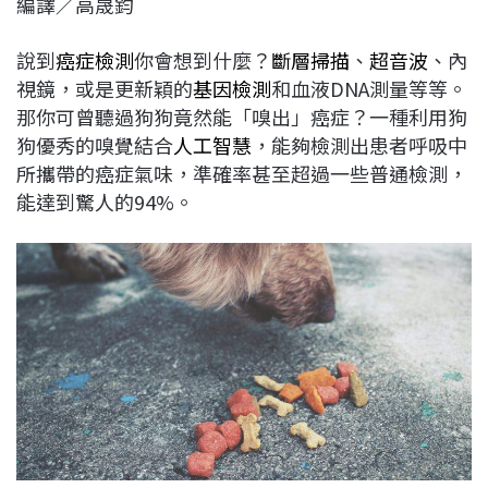
編譯／高晟鈞
c
n
r
n
p
e
e
e
k
y
說到
癌症檢測
你會想到什麼？
斷層掃描
、
超音波
、內
b
a
e
L
視鏡，或是更新穎的
基因檢測
和血液DNA測量等等。
o
d
d
i
那你可曾聽過狗狗竟然能「嗅出」癌症？一種利用狗
o
s
I
n
狗優秀的嗅覺結合
人工智慧
，能夠檢測出患者呼吸中
k
n
k
所攜帶的癌症氣味，準確率甚至超過一些普通檢測，
能達到驚人的94%。