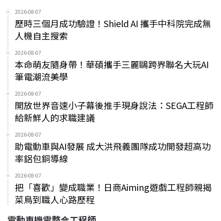
2026-08-07
歷時三個月成功驗證！Shield AI 攜手中科院完成無
人機自主搜索
2026-08-07
本命萌友隨身帶！華碩攜手三麗鷗跨界聯名大玩AI
筆電潮流美學
2026-08-07
開放世界音速小子幕後推手現身說法：SEGA工程師
給新鮮人的求職建議
2026-08-07
助電動車與AI發展 成大洪飛義團隊成功開發超高功
率鋁包銅導線
2026-08-07
把「喜歡」變成職業！日商Aiming遊戲工程師親揭
菜鳥到職人心路歷程
電動車機電整合工程師