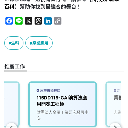
百科
】幫助你找到最適合的舞台！
F
L
X
T
L
C
a
i
h
i
o
c
n
r
n
p
e
e
e
k
y
生科
產業應用
b
a
e
L
o
d
d
i
o
s
I
n
推薦工作
k
n
k
高雄市楠梓區
新北市
竹-
115DD115-GAI演算法應
業務產
用開發工程師
財團法人金屬工業研究發展中
志尚儀
心