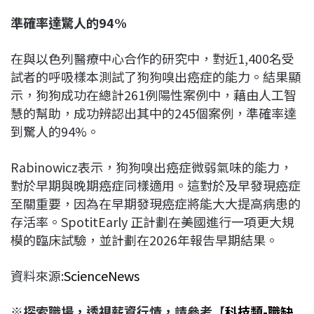
準確率達驚人的94%
在與以色列醫療中心合作的研究中，對近1,400名受
試者的呼吸樣本測試了狗狗嗅出癌症的能力。結果顯
示，狗狗成功在總計261例陽性案例中，藉由人工智
慧的幫助，成功辨認出其中的245個案例，準確率達
到驚人的94%。
Rabinowicz表示，狗狗嗅出癌症微弱氣味的能力，
對於早期與晚期癌症同樣適用。這對於及早發現癌症
至關重要，因為在早期發現癌症將能大大提高病患的
存活率。SpotitEarly 正計劃在美國進行一項更大規
模的臨床試驗，並計劃在2026年報告早期結果。
資料來源:
ScienceNews
※
探索職場，透視薪資行情，請參考【
科技類-
職缺