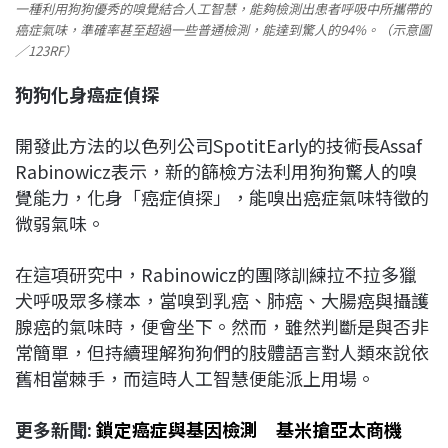
一種利用狗狗優秀的嗅覺結合人工智慧，能夠檢測出患者呼吸中所攜帶的
癌症氣味，準確率甚至超過一些普通檢測，能達到驚人的94%。（示意圖
／123RF）
狗狗化身癌症偵探
開發此方法的以色列公司SpotitEarly的技術長Assaf
Rabinowicz表示，新的篩檢方法利用狗狗驚人的嗅
覺能力，化身「癌症偵探」，能嗅出癌症氣味特徵的
微弱氣味。
在這項研究中，Rabinowicz的團隊訓練拉不拉多獵
犬呼吸眾多樣本，當嗅到乳癌、肺癌、大腸癌與攝護
腺癌的氣味時，便會坐下。然而，雖然判斷是與否非
常簡單，但持續理解狗狗們的肢體語言對人類來說依
舊相當棘手，而這時人工智慧便能派上用場。
更多新聞:
鎖定癌症與基因檢測 基米搶亞太商機