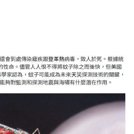
還會到處傳染瘧疾跟
登革熱
病毒，致人於死。根據統
人的性命。儘管人人恨不得將蚊子除之而後快，但美國
ty）科學家認為，蚊子可能成為未來
天災
探測技術的關鍵，
能夠對監測和探測地震與海嘯有什麼潛在作用。