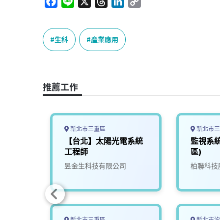
F
L
X
T
L
C
a
i
h
i
o
c
n
r
n
p
e
e
e
k
y
生科
產業應用
b
a
e
L
o
d
d
i
o
s
I
n
推薦工作
k
n
k
新北市三重區
新北市三
電系統
【台北】太陽光電系統
監視系
工程師
區)
昱金生科技有限公司
柏聯科技
新北市三重區
新北市汐