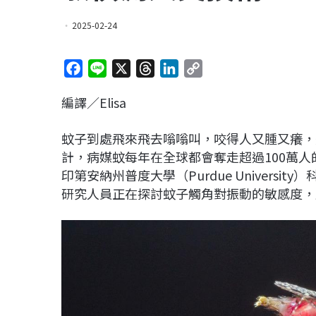
2025-02-24
F
L
X
T
L
C
a
i
h
i
o
編譯／Elisa
c
n
r
n
p
e
e
e
k
y
蚊子到處飛來飛去嗡嗡叫，咬得人又腫又癢，
b
a
e
L
計，病媒蚊每年在全球都會奪走超過100萬
o
d
d
i
印第安納州普度大學（Purdue Universi
o
s
I
n
研究人員正在探討蚊子觸角對振動的敏感度，
k
n
k