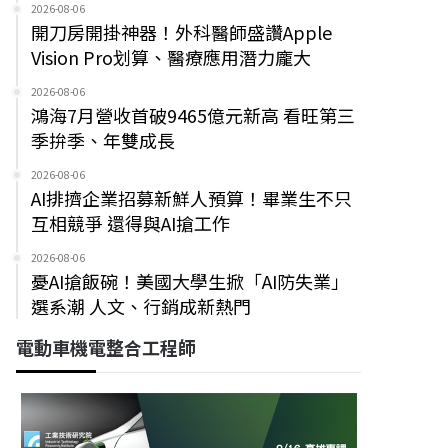
2026-08-06
開刀房開掛神器！外科醫師盛讚Apple
Vision Pro划算、醫療應用潛力龐大
2026-08-06
鴻海7月營收首破9465億元新高 看旺第三
季拚季、年雙成長
2026-08-06
AI排擠企業招募新鮮人預算！畢業生不只
互相競爭 還得與AI搶工作
2026-08-06
憂AI搶飯碗！美國大學生掀「AI防失業」
選系潮 人文、行銷成新熱門
電動車機電整合工程師