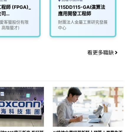
程師 (FPGA)_
115DD115-GAI演算法
公司
應用開發工程師
24)
ate愛客獵股份有限
財團法人金屬工業研究發展
1 高階獵才)
中心
看更多職缺