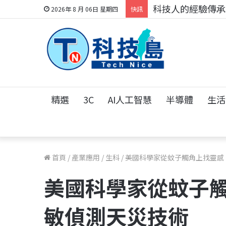
科技人找工作，就到
2026年 8 月 06日 星期四
快訊
精選
3C
AI人工智慧
半導體
生活
首頁
/
產業應用
/
生科
/
美國科學家從蚊子觸角上找靈感
美國科學家從蚊子觸
敏偵測天災技術