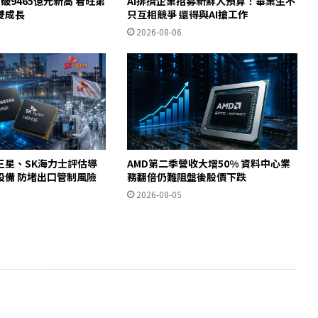
破9465億元新高 看旺第
AI排擠企業招募新鮮人預算！畢業生不
雙成長
只互相競爭 還得與AI搶工作
2026-08-06
三星、SK海力士評估導
AMD第二季營收大增50% 資料中心業
設備 防堵出口管制風險
務翻倍仍難阻盤後股價下跌
2026-08-05