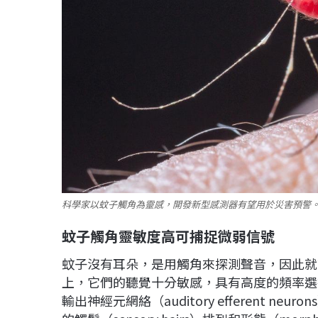
科學家以蚊子觸角為靈感，開發新型感測器有望用於災害預警。（
蚊子觸角靈敏度高可捕捉微弱信號
蚊子沒有耳朵，是用觸角來探測聲音，因此就
上，它們的聽覺十分敏感，具有高度的頻率選擇性（f
輸出神經元網絡（auditory efferent neur