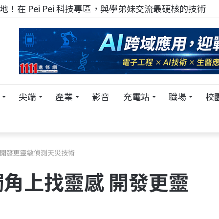
TECH+ 科技專區!
尖端
產業
影音
充電站
職場
校
 開發更靈敏偵測天災技術
角上找靈感 開發更靈