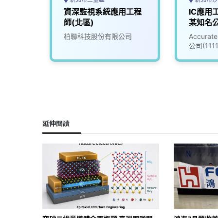
員
資深監視系統應用工程
IC應用工
師(北區)
某知名
(30095
司
柏聯科技股份有限公司
Accur
公司(111
延伸閱讀