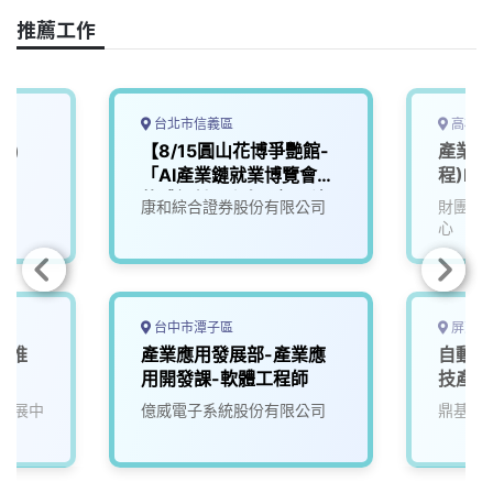
e
e
e
k
y
推薦工作
b
a
e
L
o
d
d
i
o
s
I
n
k
n
k
台北市信義區
高雄市
業)
【8/15圓山花博爭艷館-
產業服
「AI產業鏈就業博覽會」
程)F7
軟體設計工程師(應用科)
康和綜合證券股份有限公司
財團法
心
台中市潭子區
屏東縣
產業推
產業應用發展部-產業應
自動化
用開發課-軟體工程師
技產業
發展中
億威電子系統股份有限公司
鼎基先