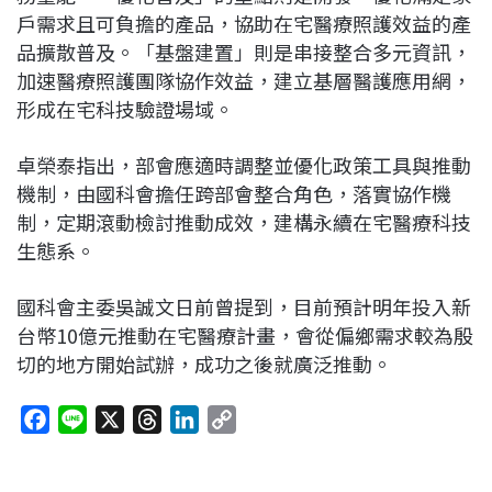
戶需求且可負擔的產品，協助在宅醫療照護效益的產
品擴散普及。「基盤建置」則是串接整合多元資訊，
加速醫療照護團隊協作效益，建立基層醫護應用網，
形成在宅科技驗證場域。
卓榮泰指出，部會應適時調整並優化政策工具與推動
機制，由國科會擔任跨部會整合角色，落實協作機
制，定期滾動檢討推動成效，建構永續在宅醫療科技
生態系。
國科會主委吳誠文日前曾提到，目前預計明年投入新
台幣10億元推動在宅醫療計畫，會從偏鄉需求較為殷
切的地方開始試辦，成功之後就廣泛推動。
F
L
X
T
L
C
a
i
h
i
o
c
n
r
n
p