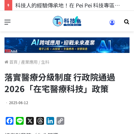
科技人的經驗傳承地！在 Pei Pei 科技專區，與學弟妹交流最硬核的技術
首頁
/
產業應用
/
生科
落實醫療分級制度 行政院通過
2026「在宅醫療科技」政策
2025-06-12
F
L
X
T
L
C
a
i
h
i
o