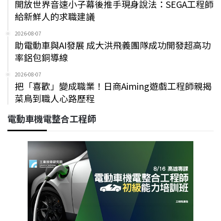
開放世界音速小子幕後推手現身說法：SEGA工程師
給新鮮人的求職建議
2026-08-07
助電動車與AI發展 成大洪飛義團隊成功開發超高功
率鋁包銅導線
2026-08-07
把「喜歡」變成職業！日商Aiming遊戲工程師親揭
菜鳥到職人心路歷程
電動車機電整合工程師