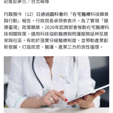
記者彭夢竺／台北報導
c
n
r
n
p
e
e
e
k
y
行政院
今（12）日通過
國科會
的「
在宅醫療
科技願景
b
a
e
L
與行動」報告，行政院長卓榮泰表示，為了實現「健
o
d
d
i
康臺灣」政策願景，2026年起跨部會推動在宅醫療科
o
s
I
n
技相關政策，運用科技協助醫療與照護服務延伸至居
k
n
k
家與社區，有助於落實分級醫療制度，並帶動產業創
新發展，打造民眾、醫護、產業三方的良性循環。