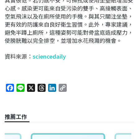
心感。感染更可能來自受污染的雙手、高接觸表面、
空氣飛沫以及在廁所使用的手機。與其只關注坐墊，
更有效的防護來自良好衛生習慣。此外，專家建議，
避免半蹲上廁所，這種姿勢可能對骨盆底造成壓力，
使膀胱難以完全排空，並增加水花飛濺的機會。
資料來源：
sciencedaily
F
L
X
T
L
C
a
i
h
i
o
c
n
r
n
p
e
e
e
k
y
推薦工作
b
a
e
L
o
d
d
i
o
s
I
n