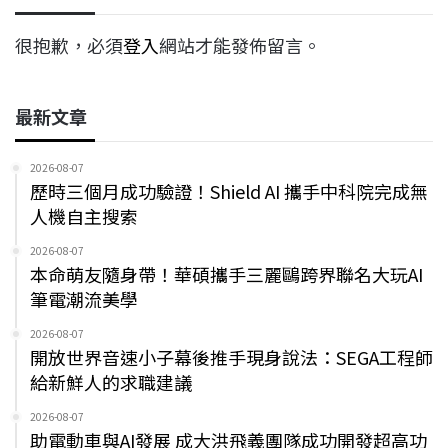
很抱歉，必須
登入
網站才能發佈留言。
最新文章
2026-08-07
歷時三個月成功驗證！Shield AI 攜手中科院完成無
人機自主搜索
2026-08-07
本命萌友隨身帶！華碩攜手三麗鷗跨界聯名大玩AI
筆電潮流美學
2026-08-07
開放世界音速小子幕後推手現身說法：SEGA工程師
給新鮮人的求職建議
2026-08-07
助電動車與AI發展 成大洪飛義團隊成功開發超高功