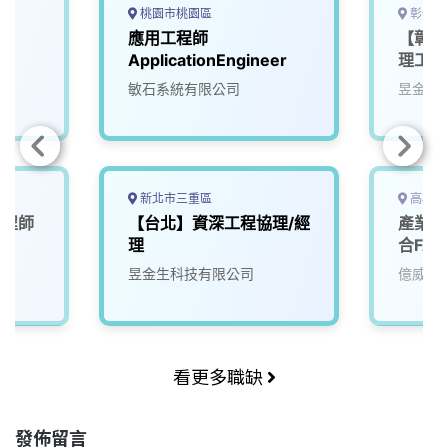
k
n
k
桃園市桃園區
彰化縣
應用工程師
【彰化
ApplicationEngineer
理工程
敏石系統有限公司
昱金生
新北市三重區
高雄市
工程師
【台北】資深工程協理/經
產業應
理
合FA
昱金生科技有限公司
億威電
看更多職缺
發佈留言