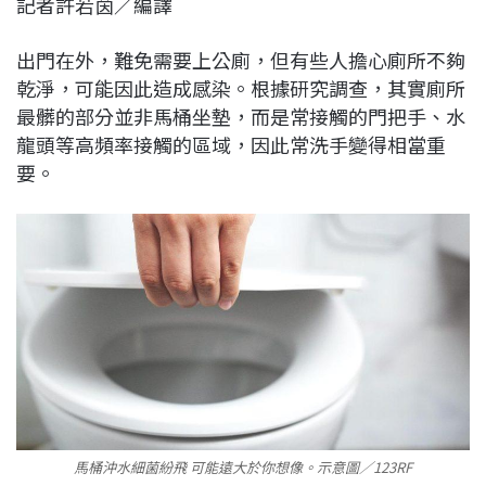
記者許若茵／編譯
c
n
r
n
p
e
e
e
k
y
出門在外，難免需要上公廁，但有些人擔心廁所不夠
b
a
e
L
乾淨，可能因此造成感染。根據研究調查，其實廁所
o
d
d
i
最髒的部分並非馬桶坐墊，而是常接觸的門把手、水
o
s
I
n
龍頭等高頻率接觸的區域，因此常洗手變得相當重
k
n
k
要。
馬桶沖水細菌紛飛 可能遠大於你想像。示意圖／123RF