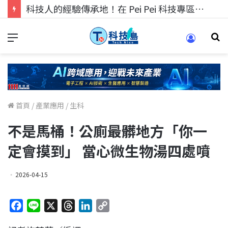
科技人的經驗傳承地！在 Pei Pei 科技專區，與學弟妹交流最硬核的技術
首頁
/
產業應用
/
生科
不是馬桶！公廁最髒地方「你一
定會摸到」 當心微生物湯四處噴
2026-04-15
F
L
X
T
L
C
a
i
h
i
o