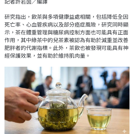
記者許若茵／編譯
c
n
r
n
p
e
e
e
k
y
研究指出，飲茶與多項健康益處相關，包括降低全因
b
a
e
L
死亡率、心血管疾病以及部分癌症風險，研究同時顯
o
d
d
i
示，茶在體重管理與糖尿病控制方面也可能具有正面
o
s
I
n
作用，其中綠茶中的兒茶素被認為有助於減重並改善
k
n
k
肥胖者的代謝指標。此外，茶飲也被發現可能具有神
經保護效果，並有助於維持肌肉量。