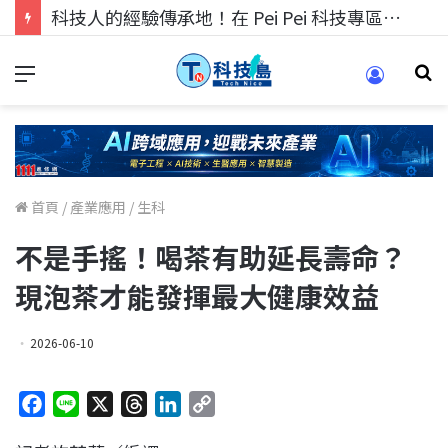
科技人找工作，就到TECH+ 科技專區!
首頁
/
產業應用
/
生科
不是手搖！喝茶有助延長壽命？
現泡茶才能發揮最大健康效益
2026-06-10
F
L
X
T
L
C
a
i
h
i
o