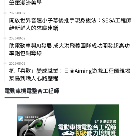
筆電潮流美學
2026-08-07
開放世界音速小子幕後推手現身說法：SEGA工程師
給新鮮人的求職建議
2026-08-07
助電動車與AI發展 成大洪飛義團隊成功開發超高功
率鋁包銅導線
2026-08-07
把「喜歡」變成職業！日商Aiming遊戲工程師親揭
菜鳥到職人心路歷程
電動車機電整合工程師