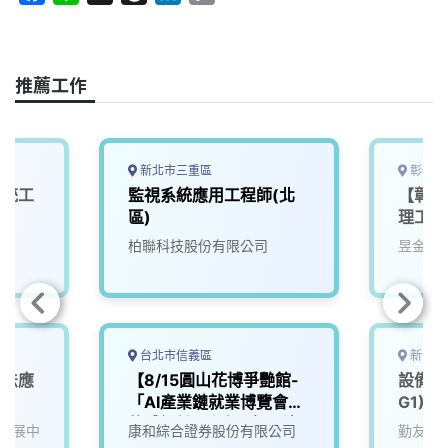
a
i
h
i
o
c
n
r
n
p
e
e
e
k
y
推薦工作
b
a
e
L
o
d
d
i
o
s
I
n
k
n
k
新北市三重區
彰化縣
系統工
監視系統應用工程師(北
【彰化
區)
理工程
柏聯科技股份有限公司
昱金生
台北市信義區
新竹市
演算法應
【8/15圓山花博爭艷館-
設備應
「AI產業鏈就業博覽會」
G1)
軟體設計工程師(應用科)
發展中
康和綜合證券股份有限公司
勤友企