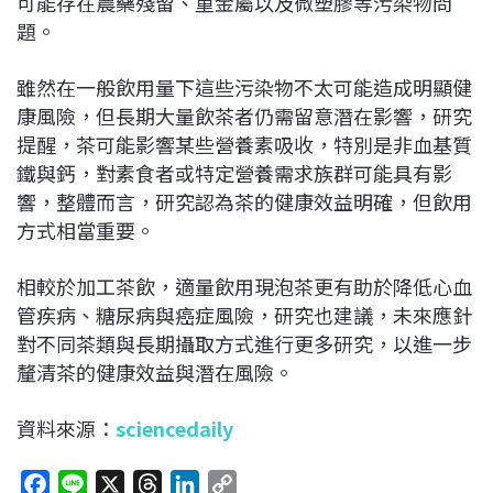
可能存在農藥殘留、重金屬以及微塑膠等污染物問
題。
雖然在一般飲用量下這些污染物不太可能造成明顯健
康風險，但長期大量飲茶者仍需留意潛在影響，研究
提醒，茶可能影響某些營養素吸收，特別是非血基質
鐵與鈣，對素食者或特定營養需求族群可能具有影
響，整體而言，研究認為茶的健康效益明確，但飲用
方式相當重要。
相較於加工茶飲，適量飲用現泡茶更有助於降低心血
管疾病、糖尿病與癌症風險，研究也建議，未來應針
對不同茶類與長期攝取方式進行更多研究，以進一步
釐清茶的健康效益與潛在風險。
資料來源：
sciencedaily
F
L
X
T
L
C