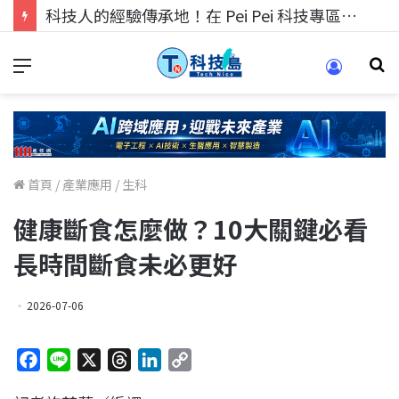
科技人的經驗傳承地！在 Pei Pei 科技專區，與學弟妹交流最硬核的技術
首頁
/
產業應用
/
生科
健康斷食怎麼做？10大關鍵必看
長時間斷食未必更好
2026-07-06
F
L
X
T
L
C
a
i
h
i
o