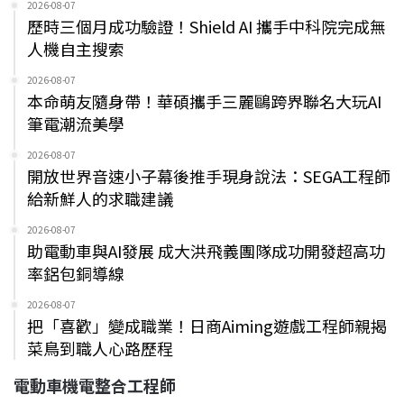
2026-08-07
歷時三個月成功驗證！Shield AI 攜手中科院完成無
人機自主搜索
2026-08-07
本命萌友隨身帶！華碩攜手三麗鷗跨界聯名大玩AI
筆電潮流美學
2026-08-07
開放世界音速小子幕後推手現身說法：SEGA工程師
給新鮮人的求職建議
2026-08-07
助電動車與AI發展 成大洪飛義團隊成功開發超高功
率鋁包銅導線
2026-08-07
把「喜歡」變成職業！日商Aiming遊戲工程師親揭
菜鳥到職人心路歷程
電動車機電整合工程師