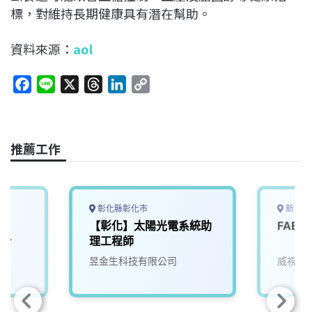
標，對維持長期健康具有潛在幫助。
資料來源：
aol
F
L
X
T
L
C
a
i
h
i
o
c
n
r
n
p
e
e
e
k
y
推薦工作
b
a
e
L
o
d
d
i
o
s
I
n
k
n
k
彰化縣彰化市
新北市
【彰化】太陽光電系統助
FAE
eer
理工程師
昱金生科技有限公司
威視康