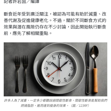
記者許若茵／編譯
c
n
r
n
p
e
e
e
k
y
斷食近年受到廣泛關注，被認為可能有助於減重、改
b
a
e
L
善代謝及促進健康老化。不過，關於不同斷食方式的
o
d
d
i
效果與潛在風險仍存在不少討論，因此開始執行斷食
o
s
I
n
前，應先了解相關重點。
k
n
k
許多人為了減重，一定多少都聽說過間歇性斷食，間歇性斷食能幫助我們
燃燒脂肪，進而達到瘦身的效果。（圖／123RF）