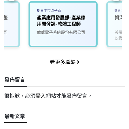
台中市潭子區
新北市
電整
產業應用發展部-產業應
資深設
用開發課-軟體工程師
公司
億威電子系統股份有限公司
英屬維
股份有
看更多職缺
發佈留言
很抱歉，必須
登入
網站才能發佈留言。
最新文章