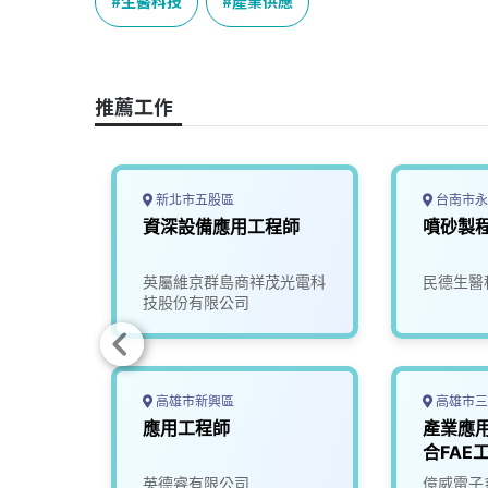
e
e
e
k
y
生醫科技
產業供應
b
a
e
L
o
d
d
i
o
s
I
n
推薦工作
k
n
k
新北市五股區
台南市永
軟體工
資深設備應用工程師
噴砂製
限公司
英屬維京群島商祥茂光電科
民德生醫
技股份有限公司
高雄市新興區
高雄市三
新竹-
應用工程師
產業應
合FAE
司
英德睿有限公司
億威電子