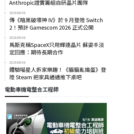
Anthropic證實籌組自研晶片團隊
2026-08-06
傳《暗黑破壞神 IV》於 9 月登陸 Switch
2！預計 Gamescom 2026 正式公開
2026-08-06
馬斯克稱SpaceX只用輝達晶片 蘇姿丰淡
定回應：期待長期合作
2026-08-06
體驗喵星人拆家樂趣！《貓貓亂搗蛋》登
陸 Steam 把家具通通推下桌吧
電動車機電整合工程師