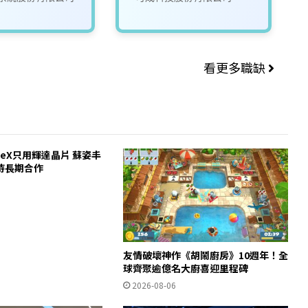
看更多職缺
ceX只用輝達晶片 蘇姿丰
待長期合作
友情破壞神作《胡鬧廚房》10週年！全
球齊聚逾億名大廚喜迎里程碑
2026-08-06