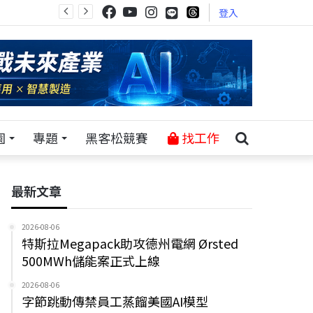
登入
園
專題
黑客松競賽
找工作
最新文章
2026-08-06
特斯拉Megapack助攻德州電網 Ørsted
500MWh儲能案正式上線
2026-08-06
字節跳動傳禁員工蒸餾美國AI模型