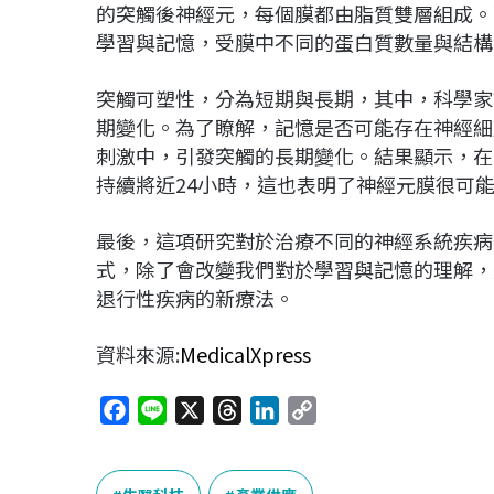
的突觸後神經元，每個膜都由脂質雙層組成。
學習與記憶，受膜中不同的蛋白質數量與結構
突觸可塑性，分為短期與長期，其中，科學家
期變化。為了瞭解，記憶是否可能存在神經細
刺激中，引發突觸的長期變化。結果顯示，在
持續將近24小時，這也表明了神經元膜很可
最後，這項研究對於治療不同的神經系統疾病
式，除了會改變我們對於學習與記憶的理解，
退行性疾病的新療法。
資料來源:
MedicalXpress
F
L
X
T
L
C
a
i
h
i
o
c
n
r
n
p