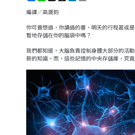
a
i
h
i
o
編譯／高晟鈞
c
n
r
n
p
e
e
e
k
y
你可曾想過，你讀過的書、明天的行程甚或是
b
a
e
L
暫地存儲在你的腦袋中嗎？
o
d
d
i
o
s
I
n
我們都知道，大腦負責控制身體大部分的活動
k
n
k
新的知識，而，這些記憶的中央存儲庫，究竟