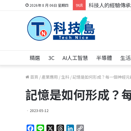
科技人的經驗傳承地
2026年 8 月 06日 星期四
快訊
精選
3C
AI人工智慧
半導體
生活
首頁
/
產業應用
/
生科
/
記憶是如何形成？每一個神經元
記憶是如何形成？
2023-05-12
F
L
X
T
L
C