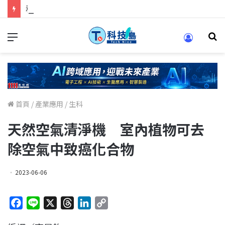
科技人找工作，就到TECH+ 科技專區!
首頁
/
產業應用
/
生科
天然空氣清淨機 室內植物可去
除空氣中致癌化合物
2023-06-06
F
L
X
T
L
C
a
i
h
i
o