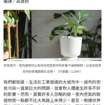
編譯／高晟鈞
c
n
r
n
p
e
e
e
k
y
b
a
e
L
o
d
d
i
o
s
I
n
k
n
k
研究表示，室內植物可以有效去除空氣中的有毒汽油揮發物，以及包括苯
在內的多種致癌化合物。（示意圖／123RF）
我們都知道，生活在工業發達的大城市中，城市的空
氣污染一直是巨大的問題，並會對人體產生許多不好
的影響。然而，其實許多人忽略的是，室內空氣的致
癌物質一點都不比大馬路上來得少。甚至，根據世界