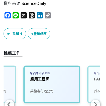
資料來源:
ScienceDaily
F
L
X
T
L
C
a
i
h
i
o
c
n
r
n
p
e
e
e
k
y
生醫科技
產業供應
b
a
e
L
o
d
d
i
o
s
I
n
推薦工作
k
n
k
高雄市新興區
新北市
應用工程師
FAE
公司
英德睿有限公司
威視康