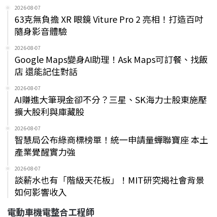
2026-08-07
63克無負擔 XR 眼鏡 Viture Pro 2 亮相！打造百吋
隨身影音體驗
2026-08-07
Google Maps變身AI助理！Ask Maps可訂餐、找飯
店 還能記住對話
2026-08-07
AI賺進大筆現金卻不分？三星、SK海力士股東施壓
擴大股利與庫藏股
2026-08-07
智慧局公布綠商標榜單！統一申請量蟬聯寶座 本土
產業覺醒實力強
2026-08-07
談薪水也有「階級天花板」！MIT研究揭社會背景
如何影響收入
電動車機電整合工程師