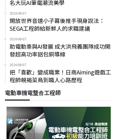
名大玩AI筆電潮流美學
2026-08-07
開放世界音速小子幕後推手現身說法：
SEGA工程師給新鮮人的求職建議
2026-08-07
助電動車與AI發展 成大洪飛義團隊成功開
發超高功率鋁包銅導線
2026-08-07
把「喜歡」變成職業！日商Aiming遊戲工
程師親揭菜鳥到職人心路歷程
電動車機電整合工程師