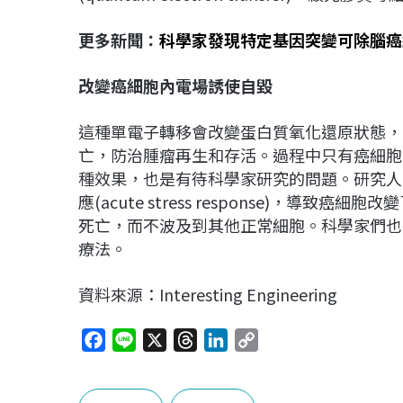
更多新聞：
科學家發現特定基因突變可除腦癌
改變癌細胞內電場誘使自毀
這種單電子轉移會改變蛋白質氧化還原狀態，
亡，防治腫瘤再生和存活。過程中只有癌細胞
種效果，也是有待科學家研究的問題。研究人
應(acute stress response)，導致癌
死亡，而不波及到其他正常細胞。科學家們也
療法。
資料來源：Interesting Engineering
F
L
X
T
L
C
a
i
h
i
o
c
n
r
n
p