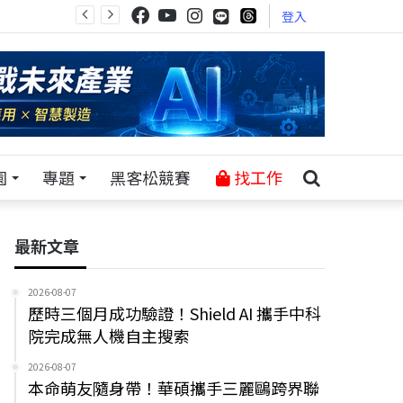
登入
園
專題
黑客松競賽
找工作
最新文章
2026-08-07
歷時三個月成功驗證！Shield AI 攜手中科
院完成無人機自主搜索
2026-08-07
本命萌友隨身帶！華碩攜手三麗鷗跨界聯