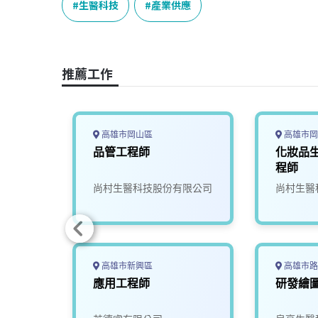
e
e
e
k
y
生醫科技
產業供應
b
a
e
L
o
d
d
i
o
s
I
n
推薦工作
k
n
k
高雄市岡山區
高雄市岡
台北-
品管工程師
化妝品
程師
司
尚村生醫科技股份有限公司
尚村生醫
高雄市新興區
高雄市路
產業應
應用工程師
研發繪
程師