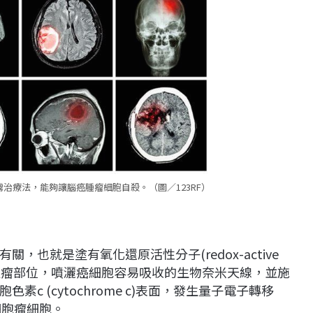
治療法，能夠讓腦癌腫瘤細胞自殺。（圖／123RF）
也就是塗有氧化還原活性分子(redox-active
示在腫瘤部位，噴灑癌細胞容易吸收的生物奈米天線，並施
c (cytochrome c)表面，發生量子電子轉移
質母細胞瘤細胞。