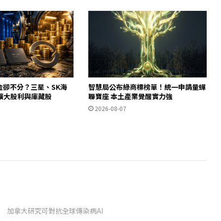
金卻不分？三星、SK海
智慧局公布綠商標榜單！統一申請量蟬
擴大股利與庫藏股
聯寶座 本土產業覺醒實力強
2026-08-07