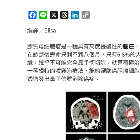
F
L
X
T
L
C
a
i
h
i
o
編譯／Elisa
c
n
r
n
p
e
e
e
k
y
膠質母細胞瘤是一種具有高度侵襲性的
腦癌
，
b
a
e
L
在診斷後壽命只剩不到八個月，只有6.8%
o
d
d
i
織，幾乎不可能完全靠手術切除，就算積極治
o
s
I
n
一種獨特的噴霧治療法，能夠讓腦癌腫瘤細胞
k
n
k
透過發出量子信號消除癌症。