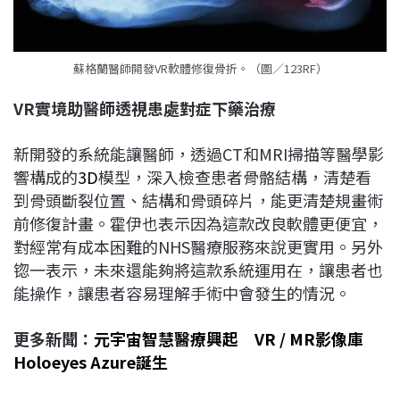
蘇格蘭醫師開發VR軟體修復骨折。（圖／123RF）
VR
實境助醫師透視患處對症下藥治療
新開發的系統能讓醫師，透過CT和MRI掃描等醫學影
響構成的
3D
模型，深入檢查患者骨骼結構，清楚看
到骨頭斷裂位置、結構和骨頭碎片，能更清楚規畫術
前修復計畫。霍伊也表示因為這款改良軟體更便宜，
對經常有成本困難的NHS醫療服務來說更實用。另外
锪一表示，未來還能夠將這款系統運用在，讓患者也
能操作，讓患者容易理解手術中會發生的情況。
更多新聞：
元宇宙智慧醫療興起 VR / MR影像庫
Holoeyes Azure誕生