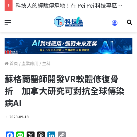
科技人的經驗傳承地！在 Pei Pei 科技專區，與學弟妹交流最硬核的技術
首頁
/
產業應用
/
生科
蘇格蘭醫師開發VR軟體修復骨
折 加拿大研究可對抗全球傳染
病AI
2023-09-18
F
L
X
T
L
C