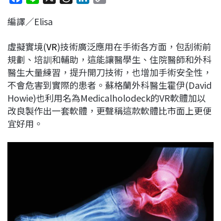
a
i
h
i
o
編譯／Elisa
c
n
r
n
p
e
e
e
k
y
虛擬實境(
VR
)技術廣泛應用在手術各方面，包刮術前
b
a
e
L
規劃、培訓和輔助，這能讓醫學生、住院醫師和外科
o
d
d
i
醫生大量練習，提升開刀技術，也增加手術安全性，
o
s
I
n
不會危害到實際的患者。蘇格蘭外科醫生霍伊(David
k
n
k
Howie)也利用名為Medicalholodeck的VR軟體加以
改良製作出一套軟體，更聲稱這款軟體比市面上更便
宜好用。