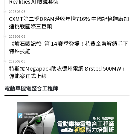
Realities AI 眼鏡套裝
2026-08-06
CXMT第二季DRAM營收年增716% 中國記憶體廠加
速挑戰國際三巨頭
2026-08-06
《爐石戰記®》第 14 賽季登場！花費金幣解鎖手下
特殊技能
2026-08-06
特斯拉Megapack助攻德州電網 Ørsted 500MWh
儲能案正式上線
電動車機電整合工程師