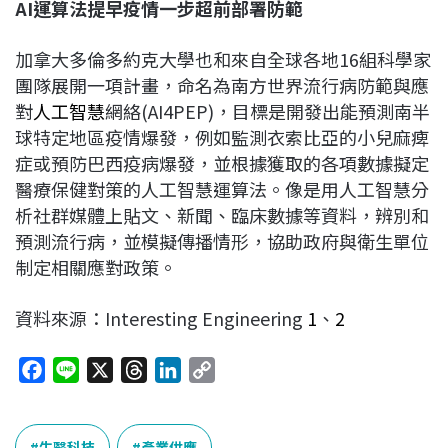
AI
運算法提早疫情一步超前部署防範
加拿大多倫多約克大學也和來自全球各地16組科學家
團隊展開一項計畫，命名為南方世界流行病防範與應
對
人工智慧
網絡(AI4PEP)，目標是開發出能預測南半
球特定地區疫情爆發，例如監測衣索比亞的小兒麻痺
症或預防巴西疫病爆發，並根據獲取的各項數據擬定
醫療保健對策的人工智慧運算法。像是用人工智慧分
析社群媒體上貼文、新聞、臨床數據等資料，辨別和
預測流行病，並模擬傳播情形，協助政府與衛生單位
制定相關應對政策。
資料來源：Interesting Engineering
1
、
2
F
L
X
T
L
C
a
i
h
i
o
c
n
r
n
p
e
e
e
k
y
生醫科技
產業供應