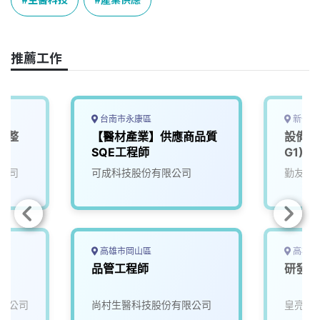
b
a
e
L
o
d
d
i
o
s
I
n
推薦工作
k
n
k
台南市永康區
新竹市
電整
【醫材產業】供應商品質
設備應
SQE工程師
G1)
公司
可成科技股份有限公司
勤友企
高雄市岡山區
高雄市
品管工程師
研發繪
限公司
尚村生醫科技股份有限公司
皇亮生