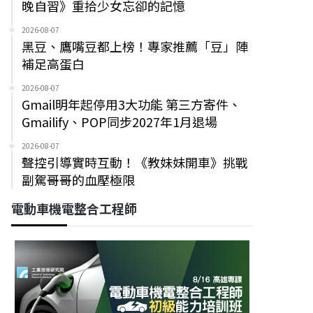
晚自習》重拾少女忘卻的記憶
2026-08-07
黑豆、鷹嘴豆都上榜！專家推薦「豆」陣
補足高蛋白
2026-08-07
Gmail明年起停用3大功能 第三方寄件、
Gmailify、POP同步2027年1月退場
2026-08-07
聲控引導實時互動！《教妹妹開車》挑戰
副駕哥哥的血壓極限
電動車機電整合工程師