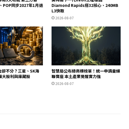
y、POP同步2027年1月退
Diamond Rapids搭32核心、240MB
L3快取
2026-08-07
金卻不分？三星、SK海
智慧局公布綠商標榜單！統一申請量蟬
擴大股利與庫藏股
聯寶座 本土產業覺醒實力強
2026-08-07