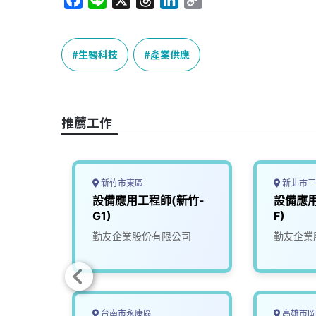
F
L
X
T
L
C
a
i
h
i
o
c
n
r
n
p
e
e
e
k
y
生醫科技
產業供應
b
a
e
L
o
d
d
i
o
s
I
n
推薦工作
k
n
k
新竹市東區
新北市三
設備應用工程師(新竹-
設備應用
G1)
F)
限公司
勤友企業股份有限公司
勤友企業
台南市永康區
高雄市岡