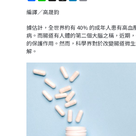
a
i
h
i
o
編譯／高晟鈞
c
n
r
n
p
e
e
e
k
y
據估計，全世界約有 40% 的成年人患有高
b
a
e
L
病。而腸道有人體的第二個大腦之稱，近期，
o
d
d
i
的保護作用。然而，科學界對於改變腸道微生
o
s
I
n
解。
k
n
k