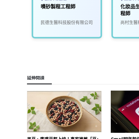
噴砂製程工程師
化妝品
程師
限公司
民德生醫科技股份有限公司
尚村生醫
延伸閱讀
黑豆、鷹嘴豆都上榜！專家推薦「豆」
Gmail明年