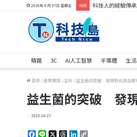
科技人的經驗傳承地
2026年 8 月 07日 星期五
快訊
精選
3C
AI人工智慧
半導體
生活
首頁
/
產業應用
/
生科
/
益生菌的突破 發現對抗高血壓
益生菌的突破 發
2023-10-27
F
L
X
T
L
C