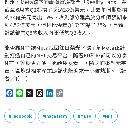
理想，Meta旗下的虛擬實境部門「Reality Labs」在
截至 6月的Q2虧損了超過28億美元，比去年同期虧損
的24億美元高出15%。收入部分雖高於分析師預期來
到4.52億美元，但相比今年Q1仍下降了 35%，且預
計該部門Q3的收入將更低於Q2收入。
能否靠NFT讓Meta找回往日榮光？據了解Meta正計
劃打造自己的NFT交易平台，隨著FB和IG都可以分享
NFT，等於更方便「秀給朋友看」，隨之而來對元宇
宙、區塊鏈相關產業應該也能迎來一小波熱潮。（記
者／竹二）
F
L
X
T
L
C
a
i
h
i
o
c
n
r
n
p
e
e
e
k
y
Facebook
Instagram
META
NFT
b
a
e
L
o
d
d
i