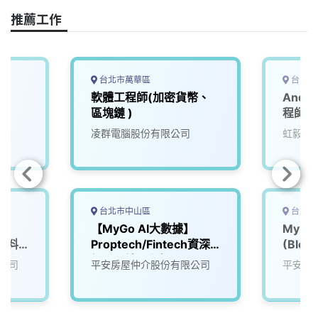
o
s
I
n
推薦工作
k
n
k
台北市萬華區
台中市
軟體工程師(加密貨幣、
Andr
區塊鏈 )
程師
凌群電腦股份有限公司
虹毅實
台北市中山區
台北市
】
【MyGo AI大數據】
MyG
h資料
Proptech/Fintech資深
(Block
習工程
網頁全端工程師(Full-
公司
平安房屋仲介股份有限公司
平安房
Stack)