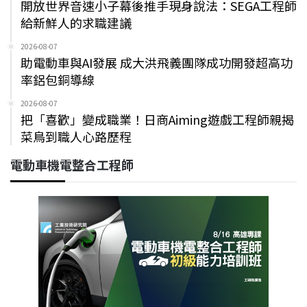
開放世界音速小子幕後推手現身說法：SEGA工程師
給新鮮人的求職建議
2026-08-07
助電動車與AI發展 成大洪飛義團隊成功開發超高功
率鋁包銅導線
2026-08-07
把「喜歡」變成職業！日商Aiming遊戲工程師親揭
菜鳥到職人心路歷程
電動車機電整合工程師