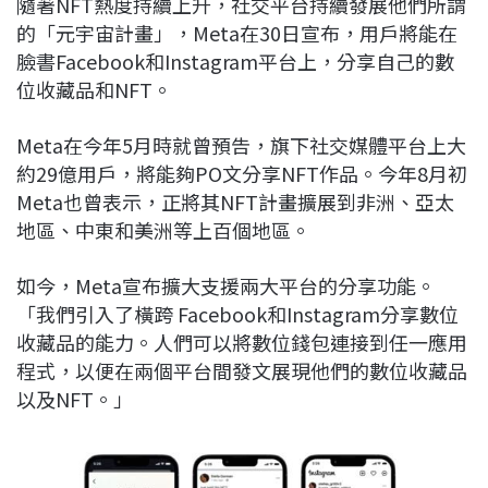
隨著NFT熱度持續上升，社交平台持續發展他們所謂
c
n
r
n
p
的「元宇宙計畫」，Meta在30日宣布，用戶將能在
e
e
e
k
y
臉書Facebook和Instagram平台上，分享自己的數
b
a
e
L
位收藏品和NFT。
o
d
d
i
o
s
I
n
Meta在今年5月時就曾預告，旗下社交媒體平台上大
k
n
k
約29億用戶，將能夠PO文分享NFT作品。今年8月初
Meta也曾表示，正將其NFT計畫擴展到非洲、亞太
地區、中東和美洲等上百個地區。
如今，Meta宣布擴大支援兩大平台的分享功能。
「我們引入了橫跨 Facebook和Instagram分享數位
收藏品的能力。人們可以將數位錢包連接到任一應用
程式，以便在兩個平台間發文展現他們的數位收藏品
以及NFT。」