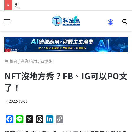
科技人找工作，就到TECH+ 科技專區!
首頁
/
產業應用
/
區塊鏈
NFT沒地方秀？FB、IG可以PO文
了！
2022-08-31
F
L
X
T
L
C
a
i
h
i
o