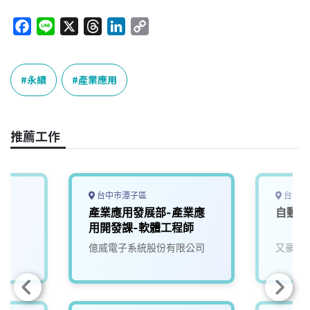
F
L
X
T
L
C
a
i
h
i
o
c
n
r
n
p
e
e
e
k
y
永續
產業應用
b
a
e
L
o
d
d
i
o
s
I
n
推薦工作
k
n
k
台中市潭子區
台中市
產業應用發展部-產業應
自動控
用開發課-軟體工程師
億威電子系統股份有限公司
又豪永