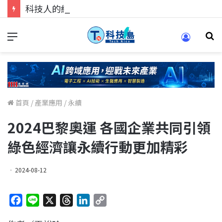
科技人的經驗傳承地！在 Pei Pei 科技專區，與學弟妹交流最硬核的技術
首頁
/
產業應用
/
永續
2024巴黎奧運 各國企業共同引領
綠色經濟讓永續行動更加精彩
2024-08-12
F
L
X
T
L
C
a
i
h
i
o