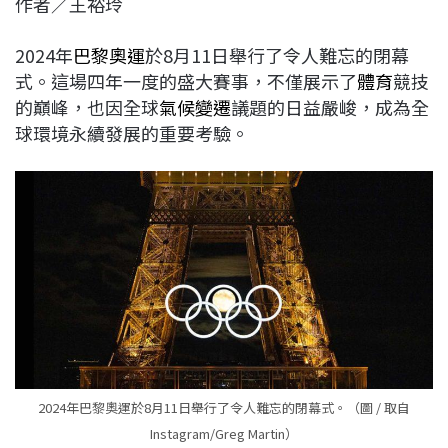
作者／王裕玲
c
n
r
n
p
e
e
e
k
y
2024年
巴黎奧運
於8月11日舉行了令人難忘的閉幕
b
a
e
L
式。這場四年一度的盛大賽事，不僅展示了
體育
競技
o
d
d
i
的巔峰，也因全球
氣候變遷
議題的日益嚴峻，成為全
o
s
I
n
球環境永續發展的重要考驗。
k
n
k
2024年巴黎奧運於8月11日舉行了令人難忘的閉幕式。（圖 / 取自
Instagram/Greg Martin）