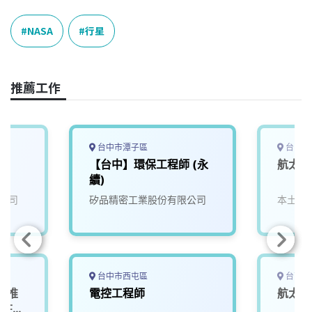
c
n
r
n
p
e
e
e
k
y
NASA
行星
b
a
e
L
o
d
d
i
o
s
I
n
推薦工作
k
n
k
台中市潭子區
台中市
【台中】環保工程師 (永
航太機
續)
公司
矽品精密工業股份有限公司
本土股
台中市西屯區
台南市
產業推
電控工程師
航太開
派駐產