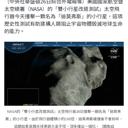
（中央社華盛頓26日綜合外電報導）美國國家航空暨
c
n
r
n
p
太空總署（NASA）的「雙小行星改道測試」太空飛
e
e
e
k
y
行器今天撞擊一顆名為「迪莫弗斯」的小行星，這項
b
a
e
L
歷史性測試有助建構人類阻止宇宙物體毀滅地球生命
o
d
d
i
的能力。
o
s
I
n
k
n
k
NASA的「雙小行星改道測試」太空飛行器26日撞擊一顆名為「迪莫弗
斯」的小行星。由於飛行器體積小約100倍，迪莫弗斯被撞後不會粉碎，
這猶如拿高爾夫球車砸大金字塔，頂多撞出一個坑。（圖取自