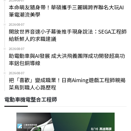
2026-08-07
本命萌友隨身帶！華碩攜手三麗鷗跨界聯名大玩AI
筆電潮流美學
2026-08-07
開放世界音速小子幕後推手現身說法：SEGA工程師
給新鮮人的求職建議
2026-08-07
助電動車與AI發展 成大洪飛義團隊成功開發超高功
率鋁包銅導線
2026-08-07
把「喜歡」變成職業！日商Aiming遊戲工程師親揭
菜鳥到職人心路歷程
電動車機電整合工程師