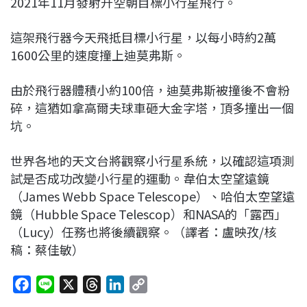
2021年11月發射升空朝目標小行星飛行。
這架飛行器今天飛抵目標小行星，以每小時約2萬
1600公里的速度撞上迪莫弗斯。
由於飛行器體積小約100倍，迪莫弗斯被撞後不會粉
碎，這猶如拿高爾夫球車砸大金字塔，頂多撞出一個
坑。
世界各地的天文台將觀察小行星系統，以確認這項測
試是否成功改變小行星的運動。韋伯太空望遠鏡
（James Webb Space Telescope）、哈伯太空望遠
鏡（Hubble Space Telescop）和NASA的「露西」
（Lucy）任務也將後續觀察。（譯者：盧映孜/核
稿：蔡佳敏）
F
L
X
T
L
C
a
i
h
i
o