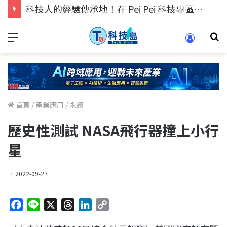
科技人的經驗傳承地！在 Pei Pei 科技專區，與學弟妹交流最硬核的技術
首頁
/
產業應用
/
永續
歷史性測試 NASA飛行器撞上小行
星
2022-09-27
F
L
X
T
L
C
a
i
h
i
o