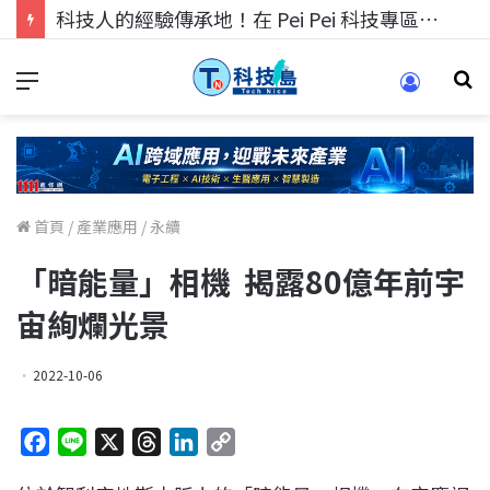
科技人的經驗傳承地！在 Pei Pei 科技專區，與學弟妹交流最硬核的技術
首頁
/
產業應用
/
永續
「暗能量」相機 揭露80億年前宇
宙絢爛光景
2022-10-06
F
L
X
T
L
C
a
i
h
i
o