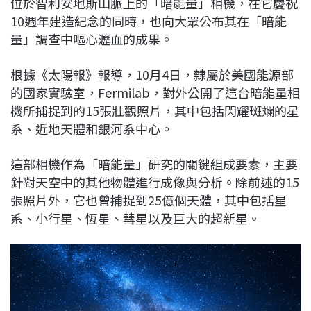
位於智利安地斯山脈上的「暗能量」相機，在它慶祝
c
n
r
n
p
10週年建造紀念的同時，也向大眾公布其在「暗能
e
e
e
k
y
量」調查中嘔心瀝血的成果。
b
a
e
L
o
d
d
i
根據《太陽報》報導，10月4日，隸屬於美國能源部
o
s
I
n
的國家實驗室，Fermilab，對外公開了這台暗能量相
k
n
k
機所捕捉到的15張壯觀照片，其中包括閃耀斑斕的星
系、近地天體和銀河系中心。
這部相機作為「暗能量」研究的關鍵組成要素，主要
針對天空中的其他物體進行成像與分析。除前述的15
張照片外，它也曾捕捉到25億個天體，其中包括星
系、小行星、恆星、彗星以及巨大的超新星。