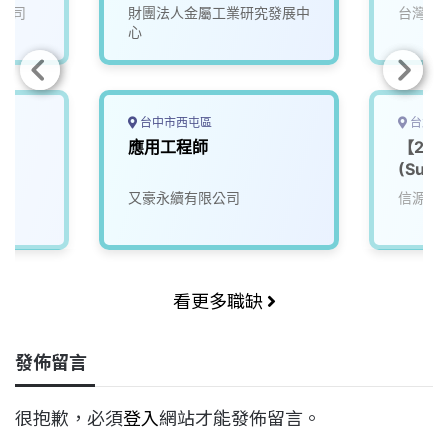
發署-金屬機電組】
公司
財團法人金屬工業研究發展中
台灣穗
心
台中市西屯區
台北市
應用工程師
【20
(Susta
Coord
又豪永續有限公司
信源企
看更多職缺
發佈留言
很抱歉，必須
登入
網站才能發佈留言。