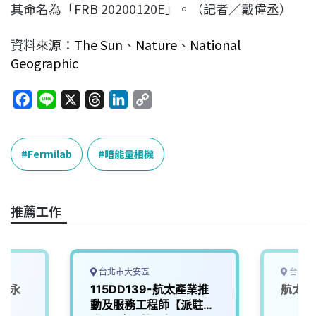
其命名為「FRB 20200120E」。（記者／戴偉丞）
資料來源：
The Sun
、
Nature
、
National
Geographic
F
L
X
T
L
C
a
i
h
i
o
c
n
r
n
p
e
e
e
k
y
Fermilab
暗能量相機
b
a
e
L
o
d
d
i
o
s
I
n
推薦工作
k
n
k
台北市大安區
台南市
 (永
115DD139-航太產業推
航太材
動及服務工程師【派駐產