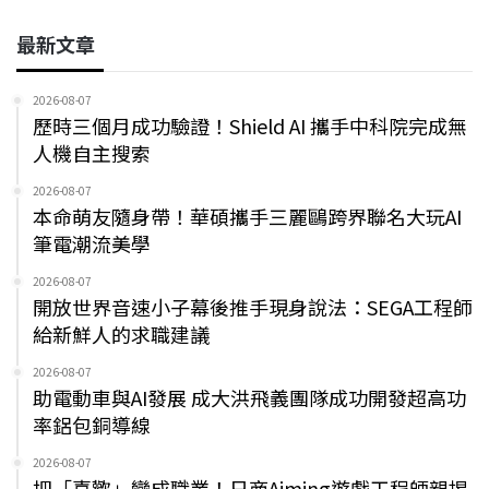
最新文章
2026-08-07
歷時三個月成功驗證！Shield AI 攜手中科院完成無
人機自主搜索
2026-08-07
本命萌友隨身帶！華碩攜手三麗鷗跨界聯名大玩AI
筆電潮流美學
2026-08-07
開放世界音速小子幕後推手現身說法：SEGA工程師
給新鮮人的求職建議
2026-08-07
助電動車與AI發展 成大洪飛義團隊成功開發超高功
率鋁包銅導線
2026-08-07
把「喜歡」變成職業！日商Aiming遊戲工程師親揭