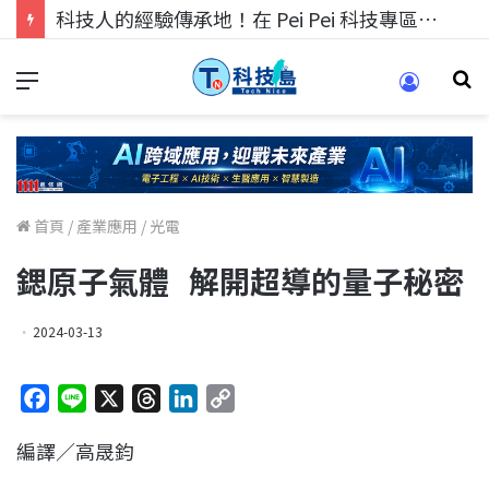
科技人的經驗傳承地！在 Pei Pei 科技專區，與學弟妹交流最硬核的技術
首頁
/
產業應用
/
光電
鍶原子氣體 解開超導的量子秘密
2024-03-13
F
L
X
T
L
C
a
i
h
i
o
編譯／高晟鈞
c
n
r
n
p
e
e
e
k
y