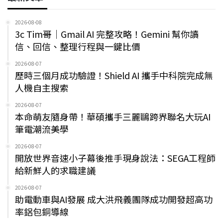
2026-08-08
3c Tim哥｜Gmail AI 完整攻略！Gemini 幫你讀
信、回信、整理行程與一鍵比價
2026-08-07
歷時三個月成功驗證！Shield AI 攜手中科院完成無
人機自主搜索
2026-08-07
本命萌友隨身帶！華碩攜手三麗鷗跨界聯名大玩AI
筆電潮流美學
2026-08-07
開放世界音速小子幕後推手現身說法：SEGA工程師
給新鮮人的求職建議
2026-08-07
助電動車與AI發展 成大洪飛義團隊成功開發超高功
率鋁包銅導線