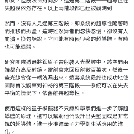
節奏，但設法保持同步，這是第二階段──超導性在
失超後依然存在。以上兩階段都已經被觀測到
然而，沒有人見過第三階段，即系統的超導性隨著時
間推移而振盪，這時雖然舞者們忽快忽慢，卻沒有人
崩潰。換句話說，它可能有時候很強的超導體，有時
也可能很弱。
研究團隊透過將鍶原子雷射裝入光學腔中，該空間兩
端都有高反射鏡。雷射會來回反射數百萬次，然後一
些光線會從一端洩漏出來。這套系統最終也成功地使
團隊首次觀察到神祕的第三階段──系統可以在失去
平衡的情況下，依舊維持超導性。
使用這樣的量子模擬器不只讓科學家們進一步了解超
導體的原理，還可以幫助他們設計出更堅固或是非常
規的超導體，進一步推進量子力學到生活應用的進
化。