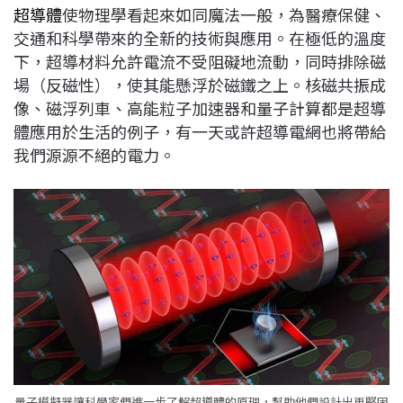
超導體
使物理學看起來如同魔法一般，為醫療保健、
b
a
e
L
交通和科學帶來的全新的技術與應用。在極低的溫度
o
d
d
i
下，超導材料允許電流不受阻礙地流動，同時排除磁
o
s
I
n
場（反磁性），使其能懸浮於磁鐵之上。核磁共振成
k
n
k
像、磁浮列車、高能粒子加速器和量子計算都是超導
體應用於生活的例子，有一天或許超導電網也將帶給
我們源源不絕的電力。
量子模擬器讓科學家們進一步了解超導體的原理，幫助他們設計出更堅固