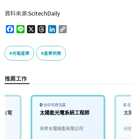
資料來源:
ScitechDaily
F
L
X
T
L
C
a
i
h
i
o
c
n
r
n
p
e
e
e
k
y
光電產業
產業供應
b
a
e
L
o
d
d
i
o
s
I
n
推薦工作
k
n
k
台中市西屯區
嘉義市
)(電
太陽能光電系統工程師
太陽能
央昇水電綠能有限公司
昶勛科