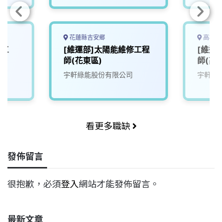
花蓮縣吉安鄉
高雄市
技工
[維運部]太陽能維修工程
[維運
師(花東區)
師(高
宇軒綠能股份有限公司
宇軒綠
看更多職缺
發佈留言
很抱歉，必須
登入
網站才能發佈留言。
最新文章