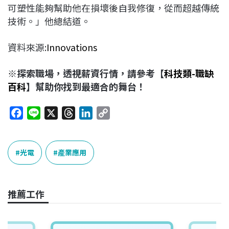
可塑性能夠幫助他在損壞後自我修復，從而超越傳統
技術。」他總結道。
資料來源:
Innovations
※探索職場，透視薪資行情，請參考【
科技類-職缺
百科
】幫助你找到最適合的舞台！
F
L
X
T
L
C
a
i
h
i
o
c
n
r
n
p
e
e
e
k
y
光電
產業應用
b
a
e
L
o
d
d
i
o
s
I
n
推薦工作
k
n
k