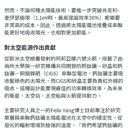
然而，不論何種太陽能技術，要進一步突破肖克利-
奎伊瑟極限（1.1eV時，最高理論效率30%）都需要
非常高的成本。因此，透過將太陽能電池堆疊或串聯
能更好地吸收陽光，也相對更加節能。
對太空能源作出貢獻
從歐洲太空總署發射的阿莉亞娜六號火箭，搭載了由
兩所大學與一研究機構共同開發的鈣鈦礦－矽晶和鈣
鈦礦－銅銦鎵硒（CIGS）串聯型電池，鈣鈦礦主要吸
收藍綠色的太陽光，而CIGS和矽晶主要負責紅外線的
吸收。這種設計能實現最佳的功率轉換效率，為未來
的衛星、太空站、太空船與火箭提供動力。
主要研究人員之一的Felix Yang博士目前專注於研究
單層與串聯鈣鈦礦太陽能電池在太空中的穩定性，從
惡劣的輻射環境到極端的溫度，「我們希望鈣鈦礦的