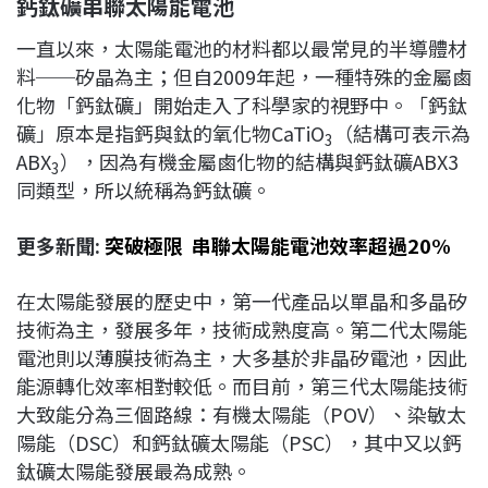
鈣鈦礦串聯太陽能電池
一直以來，太陽能電池的材料都以最常見的半導體材
料──矽晶為主；但自2009年起，一種特殊的金屬鹵
化物「鈣鈦礦」開始走入了科學家的視野中。「鈣鈦
礦」原本是指鈣與鈦的氧化物CaTiO
（結構可表示為
3
ABX
），因為有機金屬鹵化物的結構與鈣鈦礦ABX3
3
同類型，所以統稱為鈣鈦礦。
更多新聞:
突破極限 串聯太陽能電池效率超過20%
在太陽能發展的歷史中，第一代產品以單晶和多晶矽
技術為主，發展多年，技術成熟度高。第二代太陽能
電池則以薄膜技術為主，大多基於非晶矽電池，因此
能源轉化效率相對較低。而目前，第三代太陽能技術
大致能分為三個路線：有機太陽能（POV）、染敏太
陽能（DSC）和鈣鈦礦太陽能（PSC），其中又以鈣
鈦礦太陽能發展最為成熟。