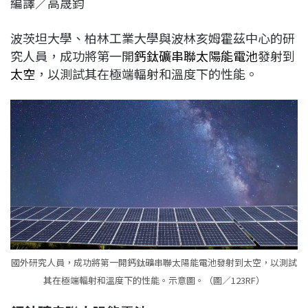
編譯／高晟鈞
c
n
r
n
p
e
e
e
k
y
波茨坦大學、柏林工業大學與波林亥姆霍茲中心的研
b
a
e
L
究人員，成功將第一開
鈣鈦礦
串聯
太陽能電池
發射到
o
d
d
i
太空
，以測試其在極端輻射和溫度下的性能。
o
s
I
n
k
n
k
國外研究人員，成功將第一開鈣鈦礦串聯太陽能電池發射到太空，以測試
其在極端輻射和溫度下的性能。示意圖。（圖／123RF）