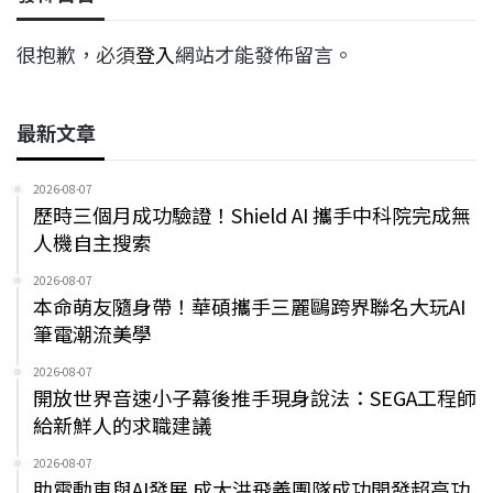
很抱歉，必須
登入
網站才能發佈留言。
最新文章
2026-08-07
歷時三個月成功驗證！Shield AI 攜手中科院完成無
人機自主搜索
2026-08-07
本命萌友隨身帶！華碩攜手三麗鷗跨界聯名大玩AI
筆電潮流美學
2026-08-07
開放世界音速小子幕後推手現身說法：SEGA工程師
給新鮮人的求職建議
2026-08-07
助電動車與AI發展 成大洪飛義團隊成功開發超高功