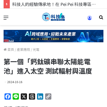
科技人的經驗傳承地！在 Pei Pei 科技專區，與學弟妹交流最硬核的技術
首頁
/
產業應用
/
光電
第一個「鈣鈦礦串聯太陽能電
池」進入太空 測試輻射與溫度
2024-10-16
F
L
X
T
L
C
a
i
h
i
o