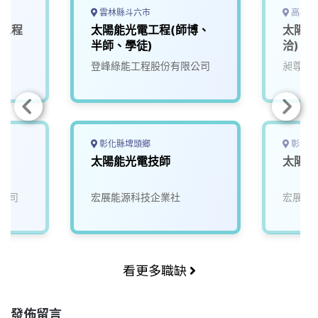
雲林縣斗六市
高雄市
修工程
太陽能光電工程(師博、
太陽能
半師、學徒)
洽)
登峰綠能工程股份有限公司
昶尊工
彰化縣埤頭鄉
彰化縣
太陽能光電技師
太陽能
公司
宏展能源科技企業社
宏展能
看更多職缺
發佈留言