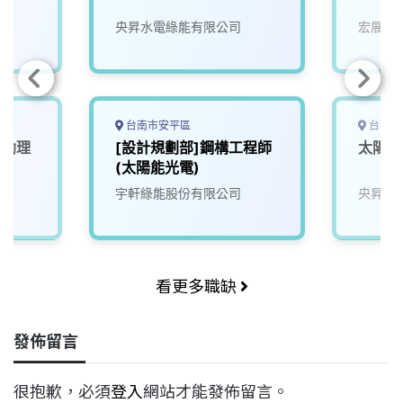
院
央昇水電綠能有限公司
宏展能
台南市安平區
台中市
程助理
[設計規劃部]鋼構工程師
太陽能
(太陽能光電)
宇軒綠能股份有限公司
央昇水
看更多職缺
發佈留言
很抱歉，必須
登入
網站才能發佈留言。