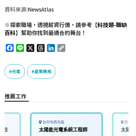
資料來源:
NewsAtlas
※探索職場，透視薪資行情，請參考【
科技類-職缺
百科
】幫助你找到最適合的舞台！
F
L
X
T
L
C
a
i
h
i
o
c
n
r
n
p
e
e
e
k
y
光電
產業應用
b
a
e
L
o
d
d
i
o
s
I
n
推薦工作
k
n
k
台中市西屯區
彰化縣
科技
太陽能光電系統工程師
太陽能