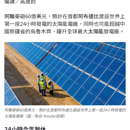
編譯／高晟鈞
c
n
r
n
p
e
e
e
k
y
阿聯
豪砸60億美元，預計在首都
阿布達比
建設世界上
b
a
e
L
第一座24小時發電的太陽能電廠，同時也可能超越中
o
d
d
i
國新疆省的烏魯木齊，躍升全球最大
太陽能
發電廠。
o
s
I
n
k
n
k
阿聯豪砸60億美元，預計在首都阿布達比建設世界上第一座24小時發電的
太陽能電廠（圖／取自 Masdar官網）
24
小時全年無休