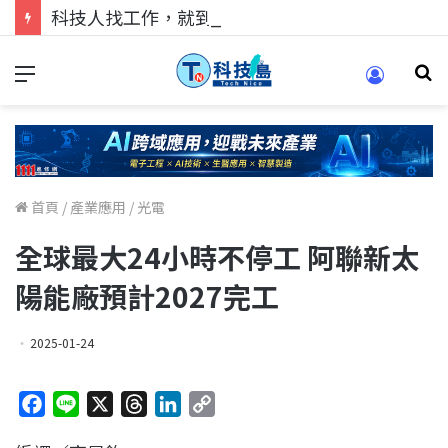
科技人找工作，就到TECH+ 科技專區!
首頁
/
產業應用
/
光電
全球最大24小時不停工 阿聯新太
陽能廠預計2027完工
2025-01-24
F
L
X
T
L
C
a
i
h
i
o