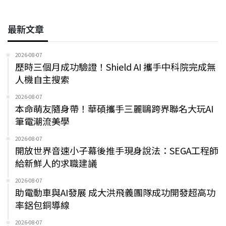
最新文章
2026-08-07
歷時三個月成功驗證！Shield AI 攜手中科院完成無
人機自主搜索
2026-08-07
本命萌友隨身帶！華碩攜手三麗鷗跨界聯名大玩AI
筆電潮流美學
2026-08-07
開放世界音速小子幕後推手現身說法：SEGA工程師
給新鮮人的求職建議
2026-08-07
助電動車與AI發展 成大洪飛義團隊成功開發超高功
率鋁包銅導線
2026-08-07